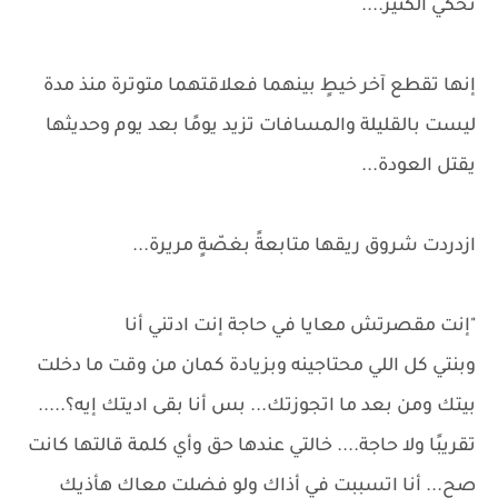
تحكي الكثير....
إنها تقطع آخر خيطٍ بينهما فعلاقتهما متوترة منذ مدة
ليست بالقليلة والمسافات تزيد يومًا بعد يوم وحديثها
يقتل العودة...
ازدردت شروق ريقها متابعةً بغصّةٍ مريرة...
"إنت مقصرتش معايا في حاجة إنت ادتني أنا
وبنتي كل اللي محتاجينه وبزيادة كمان من وقت ما دخلت
بيتك ومن بعد ما اتجوزتك... بس أنا بقى اديتك إيه؟.....
تقريبًا ولا حاجة.... خالتي عندها حق وأي كلمة قالتها كانت
صح... أنا اتسببت في أذاك ولو فضلت معاك هأذيك