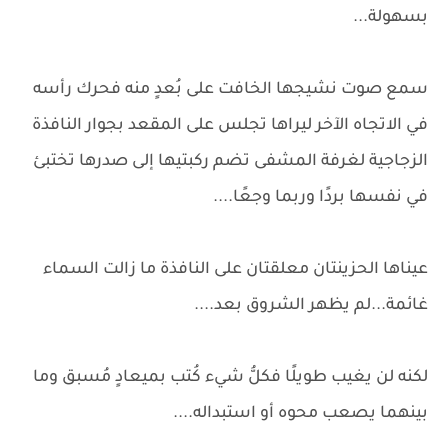
بسهولة...
سمع صوت نشيجها الخافت على بُعدٍ منه فحرك رأسه
في الاتجاه الآخر ليراها تجلس على المقعد بجوار النافذة
الزجاجية لغرفة المشفى تضم ركبتيها إلى صدرها تختبئ
في نفسها بردًا وربما وجعًا....
عيناها الحزينتان معلقتان على النافذة ما زالت السماء
غائمة...لم يظهر الشروق بعد....
لكنه لن يغيب طويلًا فكلُّ شيء كُتب بميعادٍ مُسبق وما
بينهما يصعب محوه أو استبداله....