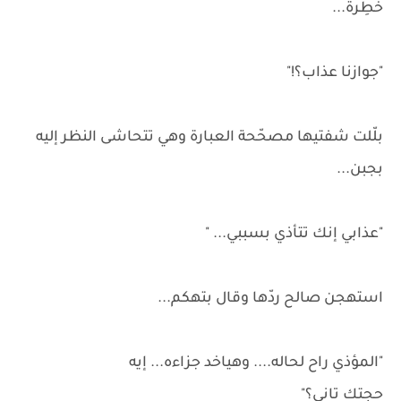
خطِرة...
"جوازنا عذاب؟!"
بلّلت شفتيها مصحّحة العبارة وهي تتحاشى النظر إليه
بجبن...
"عذابي إنك تتأذي بسببي... "
استهجن صالح ردّها وقال بتهكم...
"المؤذي راح لحاله.... وهياخد جزاءه... إيه
حجتك تاني؟"