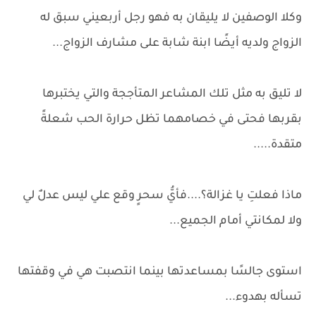
وكلا الوصفين لا يليقان به فهو رجل أربعيني سبق له
الزواج ولديه أيضًا ابنة شابة على مشارف الزواج...
لا تليق به مثل تلك المشاعر المتأججة والتي يختبرها
بقربها فحتى في خصامهما تظل حرارة الحب شعلةً
متقدة.....
ماذا فعلتِ يا غزالة؟....فأيُّ سحرٍ وقع علي ليس عدلٌ لي
ولا لمكانتي أمام الجميع...
استوى جالسًا بمساعدتها بينما انتصبت هي في وقفتها
تسأله بهدوء...