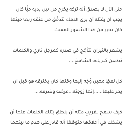
حتى الآن لا يصدق أنه تركه يخرج من بين يديه حيًّا كان
يجب أن يقتله أن يرى الدماء تتدفّق من عنقه ربما حينها
كان تحرر من هذا الشعور المقيت
يشعر بالنيران تتأجّج في صدره كمرجل ناري والكلمات
تطعن كبرياءه الشامخ....
كل لفظٍ مهين وُجّه إليها وقتها كان يخترقه هو قبل ان
يمر عليها......إنها زوجته...عرضه وشرفه....
كيف سمح لغريبٍ مثله أن ينطق بتلك الكلمات عنها أن
يشكك في أخلاقها متوهّمًا أنه قادر على هدم ما بينهما