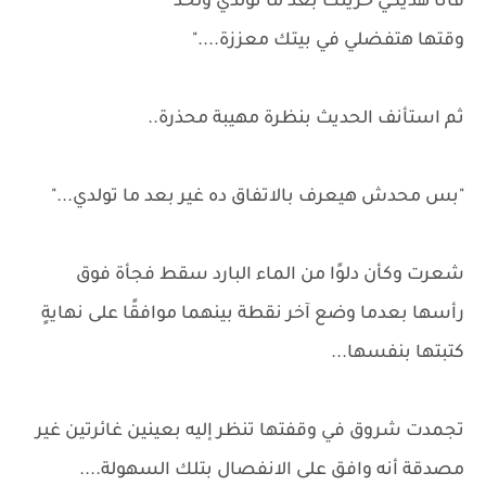
فأنا هديكي حريتك بعد ما تولدي ولحد
وقتها هتفضلي في بيتك معززة...."
ثم استأنف الحديث بنظرة مهيبة محذرة..
"بس محدش هيعرف بالاتفاق ده غير بعد ما تولدي..."
شعرت وكأن دلوًا من الماء البارد سقط فجأة فوق
رأسها بعدما وضع آخر نقطة بينهما موافقًا على نهايةٍ
كتبتها بنفسها...
تجمدت شروق في وقفتها تنظر إليه بعينين غائرتين غير
مصدقة أنه وافق على الانفصال بتلك السهولة....