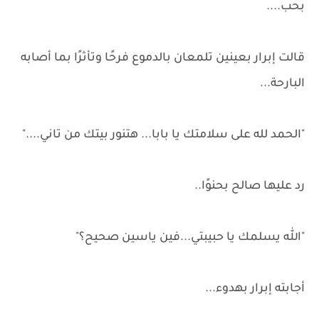
بحب....
قالت إبرار بعينين تلمعان بالدموع فرحًا وتأثرًا بما أصابه
البارحة...
"الحمد لله على سلامتك يا بابا... هتنور بيتك من تاني...."
رد عليها صالح بحنوًا..
"الله يسلمك يا حبيبتي...فين ياسين صحيح؟"
أجابته إبرار بهدوء...