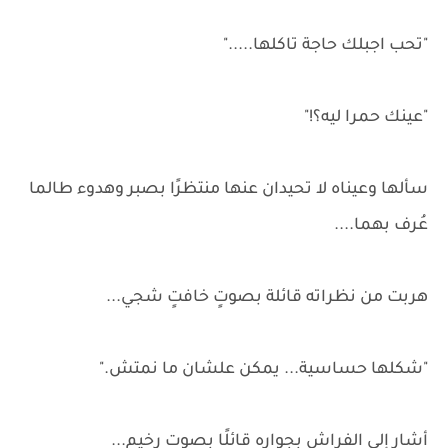
"تحب اجبلك حاجة تاكلها....."
"عينك حمرا ليه؟!"
سألها وعيناه لا تحيدان عنها منتظرًا بصبر وهدوء طالما
عُرف بهما....
هربت من نظراته قائلة بصوتٍ خافتٍ شجي...
"شكلها حساسية... يمكن علشان ما نمتش."
أشار إلى الفراش بجواره قائلًا بصوتٍ رخيم...