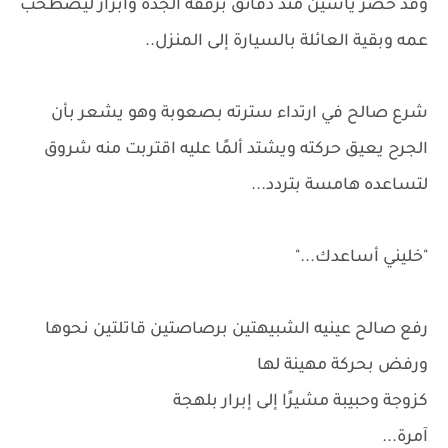
وقد حضر ياسين منذ دقائق برفقة الجدة وأبرار ليصطحب
عمه وبقية العائلة بالسيارة إلى المنزل..
شرع صالح في ارتداء سترته بصعوبة وهو يشعر بأن
الجرح يعيق حركته ويشتد ألمًا عليه اقتربت منه شروق
لتساعده هامسة بتردد...
"خليني أساعدك..."
رفع صالح عينيه الشبيهتين برصاصتين قاتلتين نحوها
ورفض بحركة مهينة لها
كزوجة وحبيبة مشيرًا إلى إبرار بلهجة
آمرة...