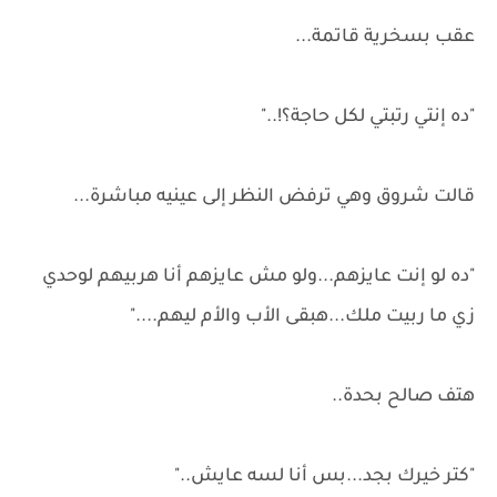
عقب بسخرية قاتمة...
"ده إنتي رتبتي لكل حاجة؟!.."
قالت شروق وهي ترفض النظر إلى عينيه مباشرة...
"ده لو إنت عايزهم...ولو مش عايزهم أنا هربيهم لوحدي
زي ما ربيت ملك...هبقى الأب والأم ليهم...."
هتف صالح بحدة..
"كتر خيرك بجد...بس أنا لسه عايش.."