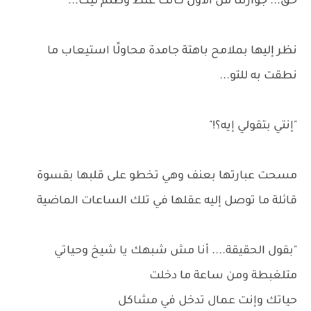
حق... جوازتنا من الأول كانت غلط وظلم ليك... "
نظر إليها بملامح باهتة جامدة محاولًا استيعاب ما
نطقت به للتو...
"إنتي بتقولي إيه؟!"
مسحت عبارتها بعنف وهي تخطو على قلبها بقسوة
قائلة ما توصل إليه عقلها في تلك الساعات الماضية
"بقول الحقيقة.... أنا مش شبهك يا شيخ وحياتي
متلغبطة ومن ساعة ما دخلت
حياتك وإنت عمال تدخل في مشاكل