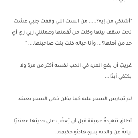
"أشتكي من إيه؟..... من الست اللي وقفت جنبي عشت
تحت سقف بيتها وكلت من لُقمتها وعملتني زيي زي أي
حد من أهلها؟... وأنا حياله كنت بنت صاحبتها.... "
غريبٌ أن يقع المرء في الحب نفسه أكثر من مرة ولا
يكتفي أبدًا...
لم تمارس السحر عليه كما يظن فهي السحر بعينه.
أطلق تنهيدةً عميقة قبل أن يُعقّب على حديثها معتذرًا
نيابةً عن والدته بنبرةٍ هادئةٍ حكيمة..