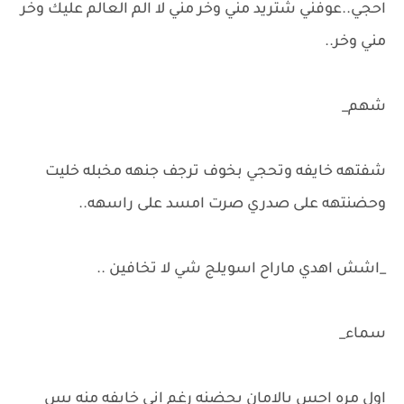
احجي..عوفني شتريد مني وخر مني لا الم العالم عليك وخر
مني وخر..
شهم_
شفتهه خايفه وتحجي بخوف ترجف جنهه مخبله خليت
وحضنتهه على صدري صرت امسد على راسهه..
_اشش اهدي ماراح اسويلج شي لا تخافين ..
سماء_
اول مره احس بالامان بحضنه رغم اني خايفه منه بس