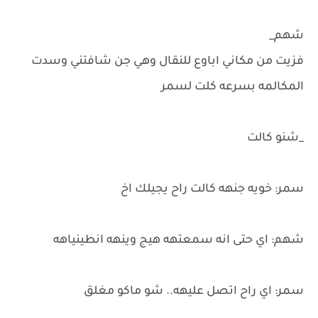
شهم_
فزيت من مكاني اباوع للنقال وهي جن شافتني وسدت
المكالمه بسرعه كلت لسمر
_شنو كالت
سمر: خويه جنهه كالت راح يجيلك اخ
شهم: اي حتى انه سمعتهه هيج وينهه انطينياهه
سمر: اي راح اتصل عليهه.. شو ماكو مغلق