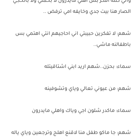
واني كتله افكر بس اهلي مايدرون لا بحملي ولا بالحجي
الصار هنا بيت جدي وخايفه امي ترفض ..
شهم: لا تفكرين حبيبتي اني احاجيهم انتي اهتمي بس
باطفالنه ماشي..
سماء: بحزن..شهم اريد ابني اشتاقيتله
شهم: من عيوني تعالي وياي وتشوفينه
سماء: ماكدر شلون اجي وياك واهلي مايدرون
شهم: جا ماكو طفل منا لاقنع اهلج وترجعين وياي ياله