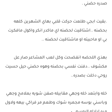
صدره حضني .
.بقيت ابجي طلعت حركت قلبي بهاي الشهرين كلهه
بحضنه ..اشتاقيت لحضنه اي ماكدر انكر واكول مافكرت
بي او ماحبيته او ماشتاقيت لحضنه ..
بهذي اللحضه انفضحت وكل لعب المشاعر صار عل
مكشوف ..دفنت نفسي بحضنه وهوه حضني حيل حسيت
روحي دخلت بصدره..
خله وابتعد خله وجهي مقابيله صفن شويه بملامح وجهي
وباسني بوسه مجمره شوك وطعم مر فراكي بيهه ولاول
مره ابادله البوسه ..٠