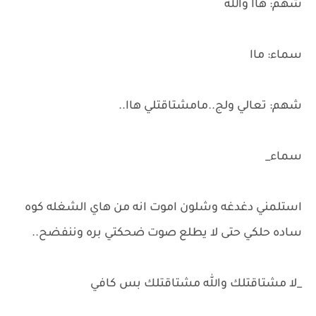
شهم: هاا والله
سماء: ماا
شهم: تعالي ولج..مامشتاقتلي هاا..
سماء_
استلمني دغدغه وشلون اموت انه من هاي الشغله كوه
ساده حلكي حتى لا يطلع صوت ضحكتي بره وننفضح..
_لا مشتاقتلك والله مشتاقتلك بس كافي