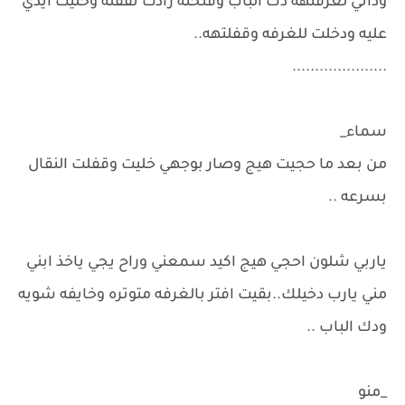
وداني لغرفتهه دك الباب وفتحته رادت تقفله وخليت ايدي
عليه ودخلت للغرفه وقفلتهه..
.....................
سماء_
من بعد ما حجيت هيج وصار بوجهي خليت وقفلت النقال
بسرعه ..
ياربي شلون احجي هيج اكيد سمعني وراح يجي ياخذ ابني
مني يارب دخيلك..بقيت افتر بالغرفه متوتره وخايفه شويه
ودك الباب ..
_منو