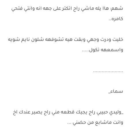
شهم: هاا يله ماشي راح اتكتر على جهه انه وانتي فتحي
كامره..
خليت ودرت وجهي وبقت هيه تشوفهه شلون نايم شويه
واسمعهه تكول.....
.....................
سماء_
_وليدي حبيبي راح يجيك قطعه مني راح يصير عندك اخ
وانت ماشابع من حضني ...