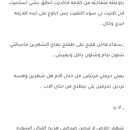
باوعتله متفاجئه من كلامه ماكدرت انطق بشي استحيت
لان ظنيت بي سوء اكتفيت بس اباوع على ايده اللازمه
ايدي وكال..
_سماء ماحن قلبج على طفلج بهاي الشهرين ماسالتي
شلون ينام وشلون ياكل ويعيش..
يعني حرمتي مرتضى من حنان الام هل شهرين وهسه
تردين تحرمين يلي ببطنج من حنان الاب ..
_ لا رد
شهم: خلاص لا تبجين صدكيني هذيج الليالي السوده