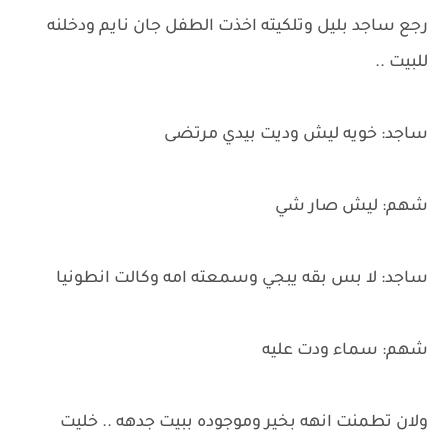
رجع ساجد بليل وتلكيته اخذت الطفل جان نايم ودخلنه
للبيت ..
ساجد: خويه ليش وديت بيدي مرتضى
شهم: ليش صار شي
ساجد: لا بس بقه يبجي وسمعته امه وكالت انطونيا
شهم: سماء ودت عليه
ولان تطمنت انهه بخير وموجوده ببيت جدهه .. خليت