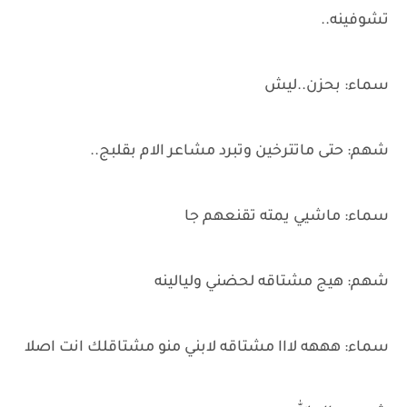
تشوفينه..
سماء: بحزن..ليش
شهم: حتى ماتترخين وتبرد مشاعر الام بقلبج..
سماء: ماشيي يمته تقنعهم جا
شهم: هيج مشتاقه لحضني وليالينه
سماء: هههه لااا مشتاقه لابني منو مشتاقلك انت اصلا