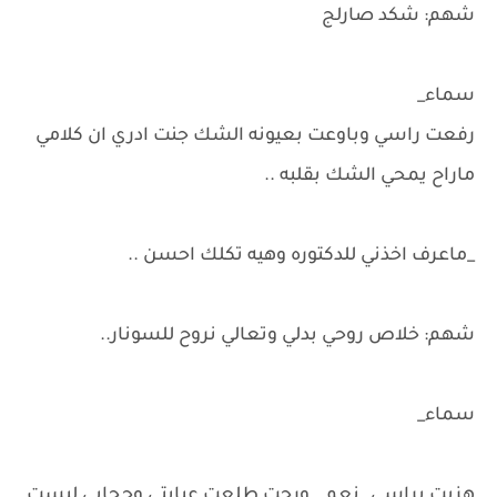
شهم: شكد صارلج
سماء_
رفعت راسي وباوعت بعيونه الشك جنت ادري ان كلامي
ماراح يمحي الشك بقلبه ..
_ماعرف اخذني للدكتوره وهيه تكلك احسن ..
شهم: خلاص روحي بدلي وتعالي نروح للسونار..
سماء_
هزيت براسي..نعم.. ورحت طلعت عبايتي وحجابي لبست