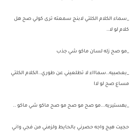
_سماء الكلام الكلتي لابنج سمعته ترى كولي صح هل
كلام لو لا..
_مو صح زله لسان ماكو شي جذب
_بعصبيه..سماااء لا تطلعيني عن طوري..الكلام الكلتي
مساع صح لو لاا
_بهستيريه...مو صح مو صح مو صح ماكو شي ماكو ..
حجيت هيج واجه حصرني بالحايط ولزمني من فجي واني