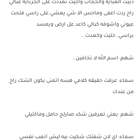
ذبيت العبايه والحجاب واجيت تمددت على الجربايه عبالي
راح ردت اغفى وماحس الا شي يمشي على راسي فتحت
عيوني واشوفه كبالي كاعد عل ارض ويمسد
براسي..خليت وكعدت ..
شهم: اسم الله لا تخافين..
سماء: عرفت حقيقه كلامي هسه اتمنى يكون الشك راح
من عندك
شهم: يعني تعرفين شكد صارلج حامل وماكتيلي
سماء: اي لان شفتك شكيت بيه ليش اتعب نفسي