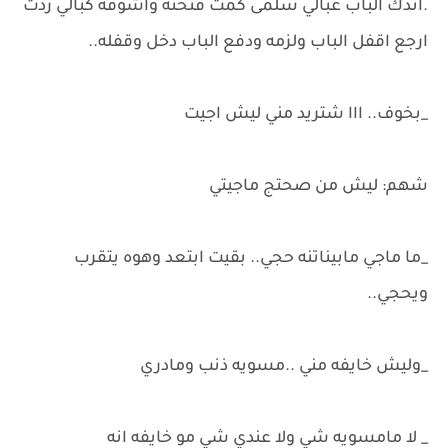
.اندك الباب عبالي سلمى كمت فتحته واشوفه كبالي ردت
ارجع اقفل الباب ولزمه ودفع الباب دخل وقفله..
_بخوف.. ااا شتريد مني ليش اجيت
شهم: ليش من صحتج ماجيتي
_ما ماجي مابيناتنه حجي.. بقيت ابتعد وهوه يتقرب
ويحجي..
_وليش خايفه مني ..مسويه ذنب ومادري
_ لا مامسويه شي ولا عندي شي مو خايفه انه