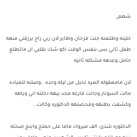
شهم_
خلينه وطلعنه جنت فرحان وطاير لان ربي راح يرزقني منهه
طفل ثاني بس بنفس الوقت اكو شك بقلبي ان ماتطلع
حامل وعدهه مشكله ثانيه
لان مامعقوله المره تحبل من ليله وحده ..وصلنه للعياده
مالت السونار وجانت فارغه محد بيهه دخلنه اني وياهه
وكشفت بطنهه وفحصتهه الدكتوره وكالت..
الدكتوره شذى: الف مبروك ماما على حملج وابنج صحته