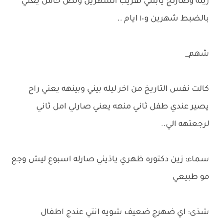
زينه وصارلج يابنتي تقريب الشهرين ونص حامل يعني
بالضبط شهرين و١٠ ايام ..
شهم_
كالت نفس التاريخ من اخر ليله بيني وبينهه يعني راح
يصير عندي طفل ثاني منهه يعني صارلي امل ثاني
لرجعتهه الي..
سماء: زين دكتوره ظهري ياذيني صارله اسبوع ليش وجع
مو طبيعي
شذى: اي ضهرج ضعيف شويه انتي عندج اطفال