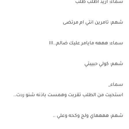
سماء: اريد اطلب طلب
شهم: تامرين انتي ام مرتضى
سماء: هههه مايامر عليك ضالم..ااا
شهم: كولي حبيبتي
سماء_
استحيت من الطلب تقربت وهمست باذنه شنو ردت..
شهم: ههههاي ولج وكحه وعلي ..