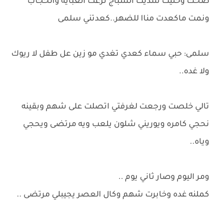
ضحك وخليت سديت الشباج نزعت العبايه والحجاب
ونمت ماكعدت مناا للضهر..كعدتني سلمى
سلمى: حبي سماء كعدي تغدي مو زين عل طفل لا ريوك
ولا غده..
تالي خلصت ورجعت لغرفتي اتصلت على شهم وبقينه
نحجي كامره ويوريني شلون يلعب ويه مرتضى ويحجي
وياه..
ومر اليوم وصار ثاني يوم ..
كملنه غده وخابرت شهم وكال العصر يجيبلي مرتضى ..