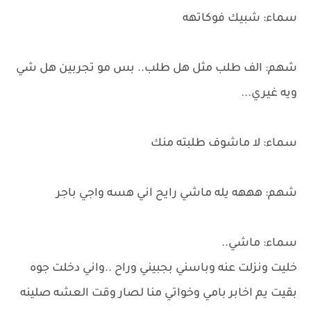
سماء: شبيك فوكاتهه
شهم: الف طلب مثل هل طلب.. بس مو تجربين هل شي
ويه غيري...
سماء: لا ماشوف طلبته منك
شهم: هههه يله ماشي رايح اني هسه واجي باجر
سماء: ماشي..
خليت ونزلت عنه وباسني بجبيني وراح ..واني دخلت جوه
بقيت يم اخابر بامي وخواتي منا لصار وقت العشه صلينه