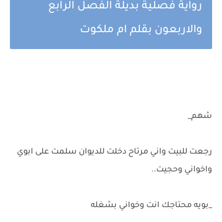
رواية فصلية بديلة الفصل الرابع
والاربعون بقلم ام ملكوت
شهم_
رجعت للبيت واني مرتاح دخلت للديوان سلمت على ابوي
واخواني وحجيت..
_بويه محتاجك انت وخواني بشغله