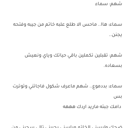
شهم: سماء
سماء: هاا.. ماحس الا طلع علبه خاتم من جيبه وفتحه
يجنن..
شهم: تقبلين تكملين باقي حياتك وياي ونعيش
بسعاده.
سماء: بددموع.. شهم ماعرف شكول فاجاتني وتوترت
بس
دامك جبته ماريد اردك هههه
ضحك ولبسني الخاتم وباسني بجبيني تالي سحبني من