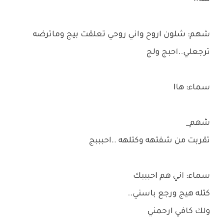
شهم: شلون اروح واني روحي تعلقت بيج وماترضه
ترجعلي..احبج ولج
سماء: هاا
شهم_
تقربت من شفتهه وكتلهه ..احبببج
سماء: اني هم احبببك
كتله هيج ورجع باسني..
ولك كافي ارحمني