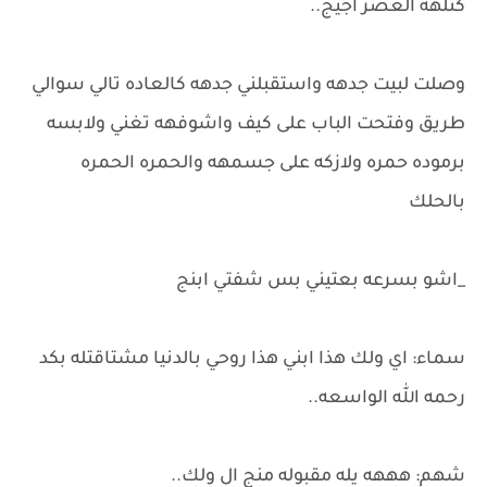
كتلهه العصر اجيج..
وصلت لبيت جدهه واستقبلني جدهه كالعاده تالي سوالي
طريق وفتحت الباب على كيف واشوفهه تغني ولابسه
برموده حمره ولازكه على جسمهه والحمره الحمره
بالحلك
_اشو بسرعه بعتيني بس شفتي ابنج
سماء: اي ولك هذا ابني هذا روحي بالدنيا مشتاقتله بكد
رحمه الله الواسعه..
شهم: هههه يله مقبوله منج ال ولك..