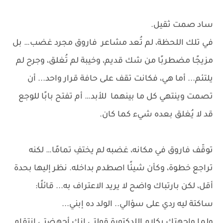
ساد صمت ثقيل.
في تلك اللحظة، لم تُعد مشاعر فاروق مجرد غضب… بل
مزيجًا مضطربًا من شك قديم، وخيبة لم تُغلق، وجرح لم
يلتئم... أما هي، فكانت تقف على حافة قرار واحد... أن
تصمت وينتهي كل ما بينهما للأبد… أم تفتح بابًا للوجع
قد لا يُغلق بعده شيء كما كان.
توقّف فاروق في مكانه، غضبه لم يختفِ تمامًا… لكنه
تراجع خطوة، وكأن شيئًا اصطدم بداخله. نظر إليها بحدة
أقل، لكن بارتباك واضح لا يريد الاعتراف به... قائلًا:
ساكتة ليه ردي على سؤالي.. الولد ده إبني...
ولما واجهتك بكلام اللدكتورة قولتي إنك أجهضتي إنتقام