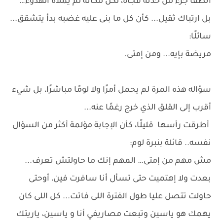
انطفأ جزء من حدته فجأة، لكن مكانه لم يملأه الهدوء…
بل ارتباك ثقيل... كأن كل ما بنى عليه غضبه بدأ يتشقق...
سائلًا:
مريضة بإيه... ومن إمتى.
سؤاله هذه المرة لم يحمل أمرًا ولا لومًا مباشرًا، بل شيء
أقرب إلى القلق الذي خرج رغمًا عنه...
أطرقت رأسها قليلًا، كأن الإجابة مؤلمة أكثر من السؤال
نفسه.. قائلة بنبرة لوم:
مش مهم من إمتى… المهم إنك ما حاولتش تعرف...
بعدت ولا إهتميت حتى تسأل أنا سافرت فين، أوحتى
حاولت تتصل عليا طول الفترة اللى فاتت... كل اللى كان
يهمك هو ياسين وتبعت مصاريفي أنا و ياسين، ياريتك