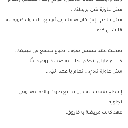
مش عاوزة شئ يربطنا...
مش فاهم.. إنتِ كان هدفك إني أتوجع، طب والدكتورة ليه
قالت لى كده.
صمتت عهد تتنفس بقوة... دموع تتجمع فى عينيها..
كبرياء مازال يتحكم بها... تعصب فاروق قائلًا:
مش عاوزة تردي... تمام يا عهد إنتِ....
إنقطع بقية حديثه حين سمع صوت والدة عهد وهي
تجاوبه:
عهد كانت مريضة يا فاروق.