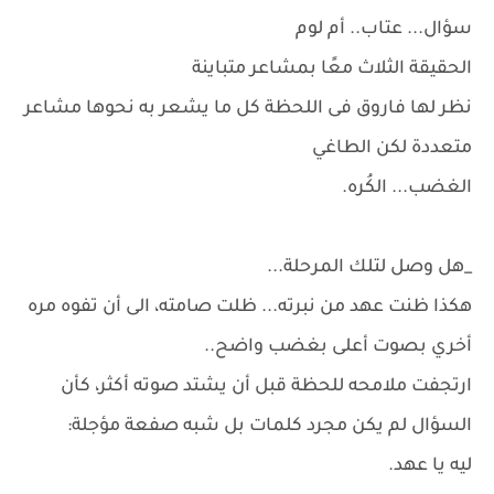
سؤال... عتاب.. أم لوم
الحقيقة الثلاث معًا بمشاعر متباينة
نظر لها فاروق فى اللحظة كل ما يشعر به نحوها مشاعر
متعددة لكن الطاغي
الغضب... الكُره.
_هل وصل لتلك المرحلة...
هكذا ظنت عهد من نبرته... ظلت صامته، الى أن تفوه مره
أخري بصوت أعلى بغضب واضح..
ارتجفت ملامحه للحظة قبل أن يشتد صوته أكثر، كأن
السؤال لم يكن مجرد كلمات بل شبه صفعة مؤجلة:
ليه يا عهد.