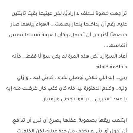
تراجعت خطوة للخلف لا إراديًا، لكن عينيها بقيتا ثابتتين
عليه، رغم أن بداخلها ينهار بصمت... الهواء بينهما صار
منصهرًا أكثر من أن يُحتمل، وكأن الغرفة نفسها تحبس
أنفاسها...
أعاد السؤال، لكن هذه المرة لم يكن سؤالًا فقط… كأنه
محاكمة كاملة:
ردي… إيه اللي خلاكي توصلي لكده.. كدبتي ليه... وإزاي
وليه.. وكلام الدكتورة ليا، كله كان كذب كان غرضك منه إيه
يا عهد تعذبيني... براڤوا نجحتي وبإمتياز.
ابتلعت ريقها بصعوبة. عقلها يصرخ أن تبرر، أن تدافع،
أن تقول أي شيء يخفف من حدة عينيه، لكن الكلمات