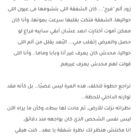
زود ألم "فرح"... كان الشفقة اللى بتشوفها فى عيون اللى
حواليها، الشفقة فتكت بقلبها سرعت بموتها، وأنا كان
ممكن أموت أختارت ابعد عشان أبقي سايبه فراغ لو
حصل والمرض إتغلب مني... البُعد يقلل من ألم اللى
حواليا، محدش كان يعرف غير أنا وبابا وماما.. وأنا اللى
قولت لهم محدش يعرف غيرهم.
تراجع خطوة للخلف، هذه المرة ليس غضبًا… بل كأنه فقد
توازنه الداخلي للحظة...
نظراته نزلت للأرض، ثم عادت لها ببطء، وكأن ما يراه الآن
ليس نفس الشخص الذي كان يواجهه منذ دقائق.
انا مكنتش هنظر لك نظرة شفقة يا عهد.. كنت هبقي