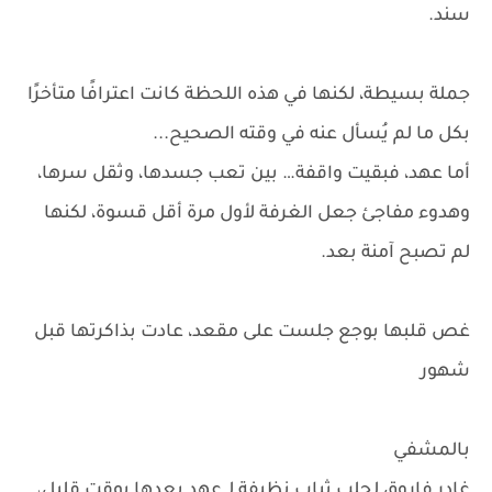
سند.
جملة بسيطة، لكنها في هذه اللحظة كانت اعترافًا متأخرًا
بكل ما لم يُسأل عنه في وقته الصحيح...
أما عهد، فبقيت واقفة… بين تعب جسدها، وثقل سرها،
وهدوء مفاجئ جعل الغرفة لأول مرة أقل قسوة، لكنها
لم تصبح آمنة بعد.
غص قلبها بوجع جلست على مقعد، عادت بذاكرتها قبل
شهور
بالمشفي
غادر فاروق لجلب ثياب نظيفة لـ عهد بعدها بوقت قليل،