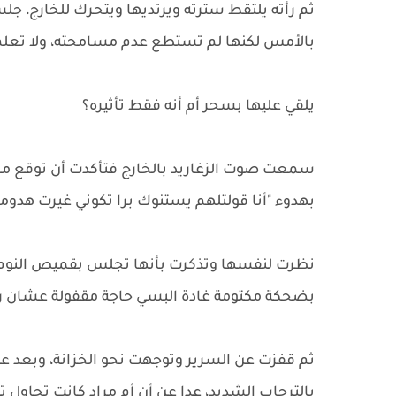
ثم رأته يلتقط سترته ويرتديها ويتحرك للخارج، ج
بالأمس لكنها لم تستطع عدم مسامحته، ولا تعلم ح
يلقي عليها بسحر أم أنه فقط تأثيره؟
سمعت صوت الزغاريد بالخارج فتأكدت أن توقع مرا
بهدوء "أنا قولتلهم يستنوك برا تكوني غيرت هدوم
نظرت لنفسها وتذكرت بأنها تجلس بقميص النوم
بضحكة مكتومة غادة البسي حاجة مقفولة عشان رقبت
ثم قفزت عن السرير وتوجهت نحو الخزانة، وبعد عش
بالترحاب الشديد، عدا عن أن أم مراد كانت تحاول 