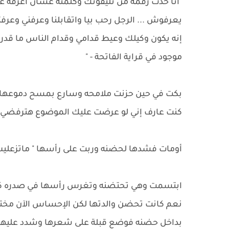
"أنا خدت رقمه من تليفونك وكلمته عشان أعرفه ع
يعرفوش ... الرجل رحب بيا واتقابلنا وعرفني وعر
إنه يكون وكيلك وعيط قدامي وقدام الناس ما قد
موجود في قراية الفاتحة - "
بكت في حين حزنت ملامحه وسارع بمسح دموعها ب
كنت عارف إني لو عرضت عليك الموضوع هترفضي، و
أومات فشدها لحضنه وربت على رأسها " ماتزعليش
ابتسمت وهي تحتضنه وتغرس رأسها في صدره كا
نعم كانت تحضن والدتها لكن الإحساس الآن مختلف
بداخل حضنه فوضع قبلة على شعرها وشدد عليها أ