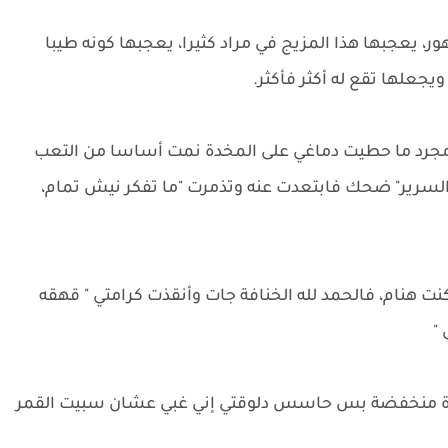
يعجبها هذا المزيج في مراد كثيرا، يعجبها كونه طيبا
يجعلها تقع له أكثر فأكثر.
نا مجرد ما حطيت دماغي على المخدة نمت أساسا من التعب
لسرير" ضحك فابتعدت عنه وتذمرت "ما تفكر نيش تمام،
ت هنام، فالحمد لله الخنافة جات وأنقذت كرامتي " قهقه
"
نبرة منخفضة بس حاسس دلوقتي إني غبي عشان سبيت القمر