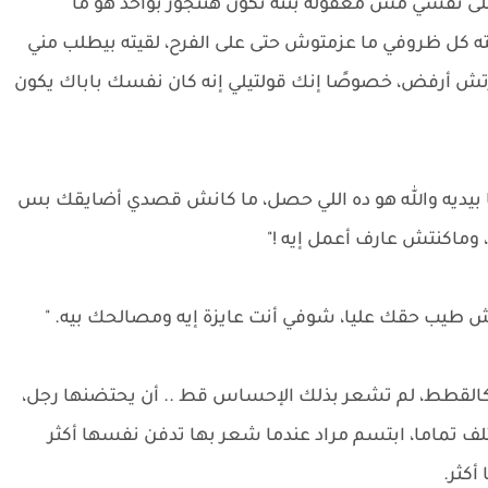
لى نفسي مش معقولة بنته تكون هتتجوز بواحد هو ما
فته كل ظروفي ما عزمتوش حتى على الفرح، لقيته بيطلب مني
رتش أرفض، خصوصًا إنك قولتيلي إنه كان نفسك باباك يكون
يديه والله هو ده اللي حصل، ما كانش قصدي أضايقك بس
ماكنتش عارف أعمل إيه !"
 طيب حقك عليا، شوفي أنت عايزة إيه ومصالحك بيه. "
لقطط، لم تشعر بذلك الإحساس قط .. أن يحتضنها رجل،
 تماما، ابتسم مراد عندما شعر بها تدفن نفسها أكثر
كثر.