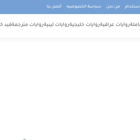
استخدام
من نحن
سياسة الخصوصيه
أتصل بنا
املة
روايات عراقية
روايات خليجية
روايات ليبية
روايات مترجمة
قيد كت