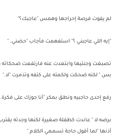
لم يفوت فرصة إحراجها وهمس "عاجبك؟"
"إيه اللي عاجبني ؟" استفهمت فأجاب "حضني. "
تصبغت وجنتيها وابتعدت عنه فارتفعت ضحكاته و
بس " لكنه ضحكت ولكمته على كتفه وتذمرت "لا."
رفع إحدى حاجبيه ونطق بمكر "أنا جوزك على فكرة."
برضه لا " عاندت كطفلة صغيرة لكنها وجدته يق
أذنها "لما أقول حاجة تسمعي الكلام "