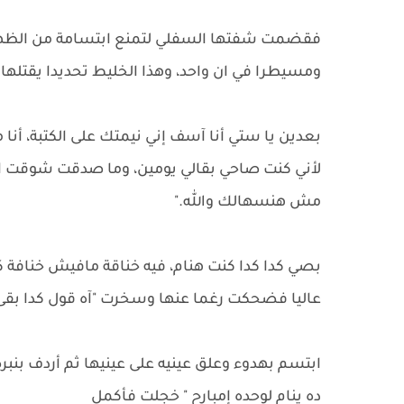
فقضمت شفتها السفلي لتمنع ابتسامة من الظهور، 
ومسيطرا في ان واحد، وهذا الخليط تحديدا يقتلها و
بعدين يا ستي أنا آسف إني نيمتك على الكتبة، أ
لأني كنت صاحي بقالي يومين، وما صدقت شوقت ا
مش هنسهالك والله."
بصي كدا كدا كنت هنام، فيه خناقة مافيش خنافة كن
عاليا فضحكت رغما عنها وسخرت "آه قول كدا بقى 
ابتسم بهدوء وعلق عينيه على عينيها ثم أردف ب
ده ينام لوحده إمبارح " خجلت فأكمل