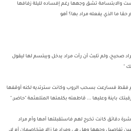
لست والابتسامة تشق وجهها رغم إفساده لليلة زفافها
قا ما الذي يفعله مراد بها؟ أهو
د صحيح، ولم تلبث أن رأت مراد يدخل ويبتسم لها ليقول
ك "
 فقط فسارعت بسحب الروب وكانت سترتديه لكنه أوقفها
ك باينة وعليها ... قاطعته بكلمتها المتلعثمة "حاضر."
رة دقائق كانت تخرج لهم فاستقبلتها أمها وأم مراد
تبين تفاصيل وجهها وهل هي ومراد ما زالا متخاصمان أم لا،