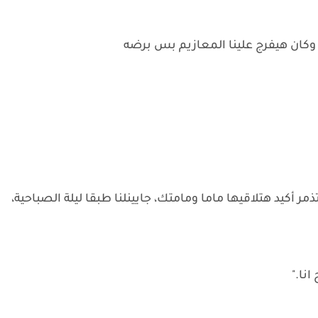
وكان هيفرج علينا المعازيم بس برضه
أكيد هتلاقيها ماما ومامتك، جايينلنا طبقا ليلة الصباحية،
نا."