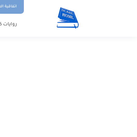
اتفاقية ال
روايات ك