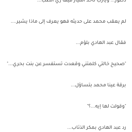
دكتور... ويارب تاخد امتياز فيها زي الطب..."
لم يعقب محمد على حديثه فهو يعرف إلى ماذا يشير....
فقال عبد الهادي بلؤم...
"صحيح خالتي كلمتني وقعدت تستفسر عن بنت بحري..."
برقة عينا محمد بتساؤل...
"وقولت لها إيه...؟"
رد عبد الهادي بمكر الذئاب...