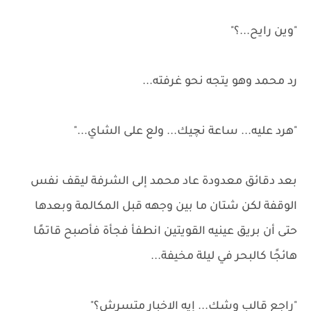
"وين رايح...؟"
رد محمد وهو يتجه نحو غرفته...
"هرد عليه... ساعة نچيك... ولع على الشاي..."
بعد دقائق معدودة عاد محمد إلى الشرفة ليقف نفس
الوقفة لكن شتان ما بين وجهه قبل المكالمة وبعدها
حتى أن بريق عينيه القويتين انطفأ فجأة فأصبح قاتمًا
هائجًا كالبحر في ليلة مخيفة...
"راجع قالب وشك... إيه الاخبار متسرش؟"