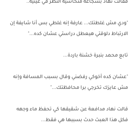
فقالت نهاد بشجاعة متحاشية النظر في عينيه..
"ودي مش غلطتك... عارفة إنه غلطي بس أنا شايفة إن
الارتباط دلوقتي هيعطل دراستي عشان كده..."
تابع محمد بنبرة خشنة باردة...
"عشان كده أخوكي رفضني وقال بسبب المسافة وإنه
مش عايزك تخرجي برا محافظتك..."
قالت نهاد مدافعة عن شقيقها كي تحفظ ماء وجهه
فكل هذا العبث حدث بسببها هي فقط...