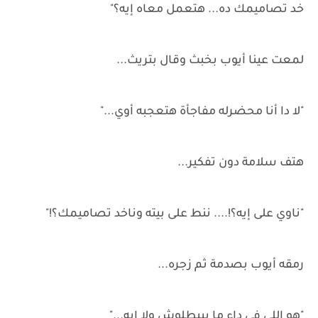
خد تصاميمك ده... هتعمل معاه إيه؟"
لمعت عينا أيوب بخبث وقال بتريث...
"لا دا أنا محضرله مفاجأة هتعجبه أوي..."
هتف سلامة دون تفكير...
"ناوي على إيه؟!.... ننط على بيته وناخد تصاميمك؟!"
رمقه أيوب بصدمة ثم زجره...
"هو اللي في داء ما بيبطلوش ولا إيه..."