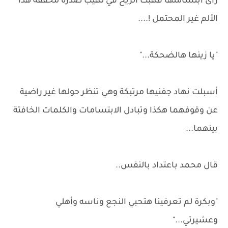
رأى ابتسامتها فهبت الريح في لهيب صدره مخففة هذا
الألم غير المحتمل !....
"يا زينها هالضحكة..."
أسبلت نهاد جفنيها مرتبكة وهي تنظر حولها غير راضية
عن وقوفهما هكذا وتبادل الابتسامات والكلمات الخافتة
بينهما...
قال محمد باعتداد بالنفس..
"وبكرة لم تعرفينا هتحبي النجع وناسه وأهلي
وعشيرتي..."