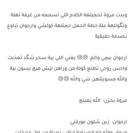
وبدت مروة تحچيلهة الكلام اللي تسمعه من غرفة نهلة
وتگوللهة علة خطة الحمل حچتلهة كولشي وارجوان تباوع
بصدمة حقيقية
ارجوان ببچي والم: 😢😢 يعني اللي بية سحر شگد تعذبت
واحس روحي تطلع كولة من وراهن ليش هيچ يسون بية
والله مسويتلهن شي والله 😢😢
مروة بحزن: الله يعينچ
ارجوان: زين شلون عورفتي