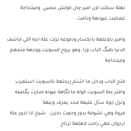
نهلة سكتت لان امير چان كولش عصبي وميتحاچة
غمضت عيونهة ونامت
وامير باوعلهة بانكسار ودموعه نزلت علة ابنه اللي ماشف
الدنيا طبگ الباب ورا وهو يروح للسويت ووجهة متجهم
وميتحاچة
فتح الباب ودخل ما اشتم ريحتهة بالسويت استغرب
وافتر علة السويت كولة ما لگاهة عيونه صارت بگصته
ونزل جوة سأل عليهة محد يعرف وينهة
مروة وهي تشوفة يدور وحچت بحزن: شيخ اذا تدور علة
ارجوان فهي راحت لاهلهة ترتاح