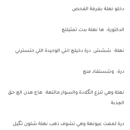
دخلو نهلة بغرفة الفحص
الدكتورة: ها نهلة بدت تمثيلتچ
نهلة: ششش درة دخيلچ انتي الوحيدة اللي حتسترني
درة: وشستفاد منچ
نهلة وهي تنزع الگلادة والسوار مالتهة: هاچ هذن الچ حق
الچذبة
درة لمعت عيونهة وهي تشوف ذهب نهلة شلون ثگيل