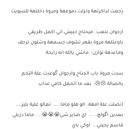
رجعت لذاكرتهة ونزلت دموعهة ومروة دخلتهة للسويت
ارجوان بتعب: ميحتاج حبيبتي اني اكمل طريقي
باوعتلهة مروة بقهر تشوف جسمهة وشلون ترجف
وماعدهة توازن؛ ماشي يالله انه رايحة
سدت مروة باب الجناح وارجوان گوعدت علة التخم
بالصالة 😢😢: بعد ما اتحمل كافي عذاب
اتصلت علة امهة: الو هلو ماما..... تعالو علية بليز....
بعدين اگولچ.. ... اي صاير شي😭😭😭.. . ماما دزيلي
قاسم يجيني... اوكي باي