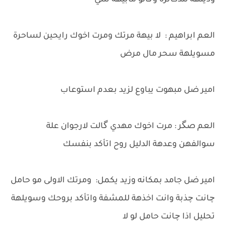
وديتهة للدكاترة وگالو مابيهة شي
العم ابراهيم : لا بيهة مرتك ومرت اخوك رايحين لساحرة
مسويلهة سحر مال مرض
امير ضل مبهوت يباوع لزيد بعدم استوعاب
العم صگر : مرت اخوك مهدي گالت لارجوان علة
سوالفهن وعدهة الدليل روح اتأكد بنفسك
امير ضل جامد بمكانه وزيد يكمل: ومرتك الاولى مو حامل
چانت چذبة وانت اخذهة للمشفة واتأكد بروحك وسويلهة
تحليل اذا چانت حامل لو لا