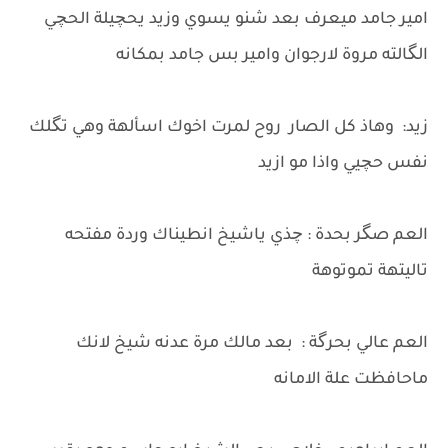
امير جامد ميعرف بعد شنو يسوي وزيد يحچيلة الحچي
الگالته مروة لارجوان وامير بس جامد بمكانه
زيد: وهاذ كل الصار روح لمرت اخوك اسألهة وهي تگلك
نفس حچيي واذا مو ازيد
العم صگر بحدة : چذي ياشيخ انطيناك وردة مفتحه
تاليتهة تموتوهة
العم عالي بحرگة : بعد مالك مرة عدنه شيخ لانك
ماحافظت علة الامانه