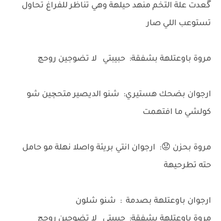
گعدت علة التخم منهد حيلهة وهي تناظر للفراغ تحاول
تستوعب اللي صار
مروة باوعتلهة بشفقة: حبيبتي لا تضوجين روحچ
ارجوان بضحك هستيري: شنو الديصير متحچين شو
كولشي ما افتهمت
مروة بحزن 😟: ارجوان انتي بريئة واصلا نهلة مو حامل
حته تطرحيهة
ارجوان باوعتلهة بصدمة : شنو شلون
مروة باوعتلهة بشفقة: حبيبتي لا تضوجين روحچ