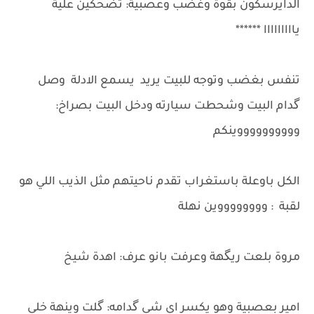
الدايرسكون بقوة وغضب وعصبية: تضحكين علية
يااااااااا ******
تنفس بغضب وتوجه للبيت يريد يسمع الادلة وصل
گدام البيت وشحطت سيارته ودخل البيت بصراخ:
ووووووووووينكم
الكل باوعلة باستغراب تقدم ناحيتهم مثل الذيب اللي هو
لقبة : ووووووووين نهلة
مروة بلعت ريگهة وعرفت بانو عرف: اهدة شيخ
امير بعصبية وهو يكسر اي شي گدامه: گلت وينهة خلي