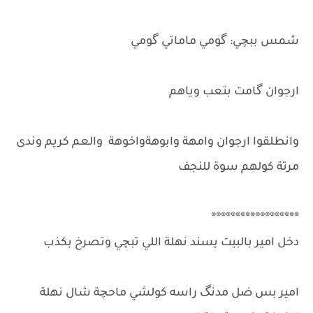
شمس ببچي: گومي ماماتي گومي
ارجوان گامت بتعب وياهم
وانطلقوا ارجوان وامهة وابوهةواخوهة والعم كريم وندى
مرتة كولهم سوة للنجف
®®®®®®®®®®®®®®®®®®
دخل امير بالبيت يسند نهلة اللي تبچي وتصرخ بكذب
امير بس ضل مدنگ راسه كولشي ماحچة شال نهلة