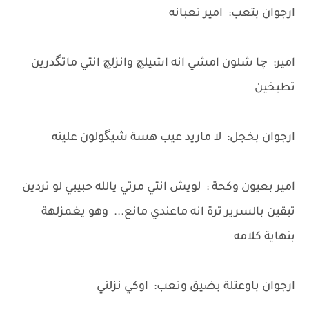
ارجوان بتعب: امير تعبانه
امير: چا شلون امشي انه اشيلچ وانزلچ انتي ماتگدرين
تطبخين
ارجوان بخجل: لا ماريد عيب هسة شيگولون علينه
امير بعيون وكحة : لويش انتي مرتي يالله حبيبي لو تردين
تبقين بالسرير ترة انه ماعندي مانع... وهو يغمزلهة
بنهاية كلامه
ارجوان باوعتلة بضيق وتعب: اوكي نزلني