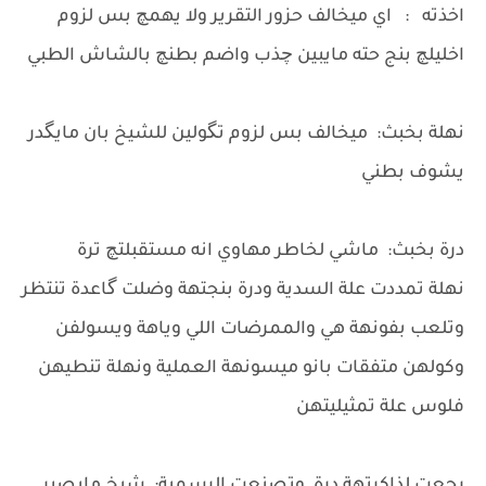
اخذته : اي ميخالف حزور التقرير ولا يهمچ بس لزوم
اخليلچ بنج حته مايبين چذب واضم بطنچ بالشاش الطبي
نهلة بخبث: ميخالف بس لزوم تگولين للشيخ بان مايگدر
يشوف بطني
درة بخبث: ماشي لخاطر مهاوي انه مستقبلتچ ترة
نهلة تمددت علة السدية ودرة بنجتهة وضلت گاعدة تنتظر
وتلعب بفونهة هي والممرضات اللي وياهة ويسولفن
وكولهن متفقات بانو ميسونهة العملية ونهلة تنطيهن
فلوس علة تمثيليتهن