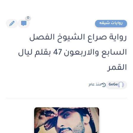
0
روايات شيقه
رواية صراع الشيوخ الفصل
السابع والاربعون 47 بقلم ليال
القمر
GeGe
منذ عام