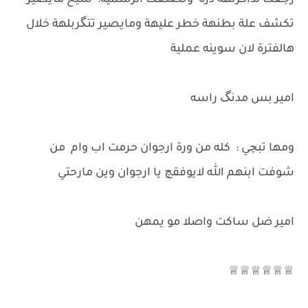
رجعت لذاكرتهة درة وتصنعت الرسمية: شيخ مايصير
تكشف علة بطنهة خطر عليهة ومايصير تتگربلهة خلال
هالفترة لان سوينه عملية
امير بس مدنگ راسه
ومها تبچي : كله من ورة ارجوان حرمت اب وام من
شوفت ابنهم الله لايوفقچ يا ارجوان وين مارحتي
امير ضل ساكت واصلا مو يمهن
♕♕♕♕♕♕