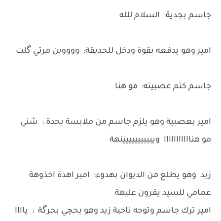
جاسم بجدية: السلام للله
امير وهو يدفعه بقوة ودخل للحديقة: ووووين مرتي گلت
جاسم كتم عصبيته: مو هنا
امير بعصبية وهو يلزم جاسم من ملابسة بحدة : شني
مو هنااااااااااا وييييييييييينهة
زيد وهو يطلع من الديوان بهدوء: امير اهدة اخذوهة
عمامي للسيد يقرون عليهة
امير ترك جاسم وتوجه ناحية زيد وهو يحچي بحرگة : ياااا