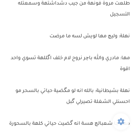
طلعت مروة فونهة من جيب دشداشتهة وسمعتله
التسجيل
نهلة: وليچ مها لويش لسه ما مرضت
مها: مادري والله باچر نروح لام خلف اگللهة تسوي واحد
اقوة
نهلة بشيطانية: بالله انه لو مگضية حياتي بالسحر مو
احسنلي الشغلة تصيرلي گبل
مها: چا شعبالچ هسة انه گضيت حياتي كلهة بالسحورة