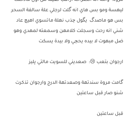
مروة: والله انه الصراحة اراقب نعيلة من اول مادخلت
ليهسة ومو بس هاي انه گلت لرجلي علة سالفة السحر
بس هو ماصدگ يگول چذب نهلة ماتسوي اهيچ عاد
شني انه رحت وسجلت كلامهن وسمعته لمهدي وهو
ضل مبهوت لا بيده يحچي ولا بيدة يسكت
ارجوان بتعب 😢: صعديني للسويت مالتي پليز
گامت مروة سندتهة وصعدتهة الدرج وارجوان تذكرت
شنو صار قبل ساعتين
قبل ساعتين