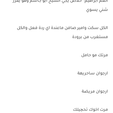
العم ابراهيم: خلاص يجي الشيخ ابو جاسم وهو يقرر
شني يسوي
الكل سكت وامير صافن ماعندة اي ردة فعل والكل
مستغرب من برودة
مرتك مو حامل
ارجوان ساحريهة
ارجوان مريضة
مرت اخوك تحچيلك