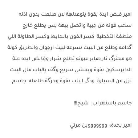
امير قبض ايدة بقوة يتوعدلهة لان طلعت بدون اذنه
سحب فونه من جيبة واتصل بيهة بس يطلع خارج
منطفة التخطية كسر الفون بالحايط وكسر الطاولة اللي
گدامه وطلع من البيت بسرعه لبيت ارجوان والطريق كولة
هو محترگ نار صاير عيونه تطلع شرار وقابض ايده علة
الدايرسكون بقوة ويمشي سريع وگف بالباب مال البيت
نزل من السيارة ودگ الباب بقوة وحرگة طلعله جاسم
جاسم باستغراب: شيخ!!!
امير بحدة: وووووووين مرتي