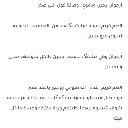
ارجوان بحزن ودموع: وهاذة كول اللي صار
العم كريم عيونه صارت بگصته من العصبية: ايا چلبة
تسوي هيچ ببنيتي
ارجوان وهي تشهگ بضعف وحزن والكل يباوعلهة بحزن
وانكسار
العم كريم بندم؛ انه صوچي زوجتچ يابعد عمچ
جواد ضل مسطور وحچة بحرگة گلب: بعد ما الة مرة عدنه
شوف شسوو بيهة انطيتهم وردة مفتحه وهسة جايتني
ميته