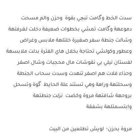
سدت الخط وگامت تبچي بقوة وحزن والم مسحت
دموعهة وگامت تمشي بخطوات ضعيفة دخلت لغرفتهة
وشالت جنطة سفر صغيرة خلتلهة ملابس وغراض
وعطور وكولشي تحتاجة بخلال هاي الفترة بدلت ملابسهة
لفستان نيلي بي نقوشات مال محجبات وشال اصفر
وحذاء فلات هم اصفر تنهدت وسدت سحاب الجنطة
وسحلتهة وراهة وهي تستند علة الحايط گوة وتسحل
بروحهة شافتهة مروة وكضت نزلت جنطتهة
وابتسمتلهة بشفقة
مروة بحزن؛ لويش تطلعين من البيت