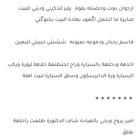
ارجوان بچت وحضنته بقوة: پليز لتذكرني وديني للبيت
صايرة ما اتحمل اگعود بهاذة البيت يخنوگني
قاسم بحنان ودموعه بعيونه: ششش حبيبتي لتبچين
اخذهة ودخلهة بالسيارة وراح لجنطتهة خلاهة ليورة وركب
السيارة ورة الدايرسكون وساق السيارة لبيت اهلة
🔸🔸🔸🔸🔸🔸🔸
امير يروح ويجي بالعيادة شاف الدكتورة طلعت راحلهة
بقلق