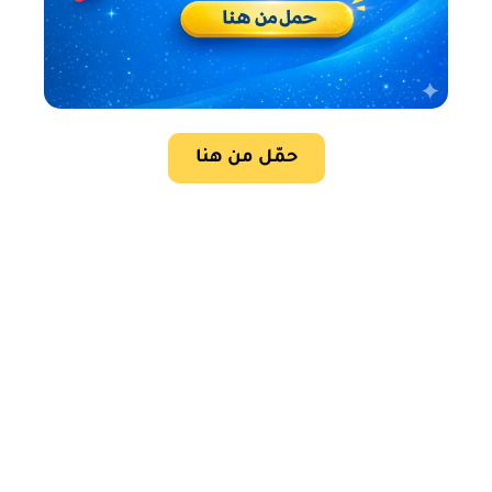
حمّل من هنا