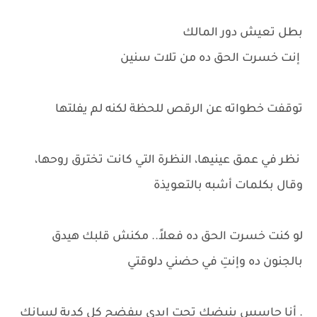
بطل تعيش دور المالك
إنت خسرت الحق ده من تلات سنين
توقفت خطواته عن الرقص للحظة لكنه لم يفلتها
نظر في عمق عينيها، النظرة التي كانت تخترق روحها،
وقال بكلمات أشبه بالتعويذة
لو كنت خسرت الحق ده فعلاً.. مكنش قلبك هيدق
بالجنون ده وإنتِ في حضني دلوقتي
. أنا حاسس بنبضك تحت إيدي بيفضح كل كدبة لسانك