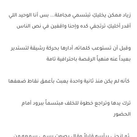
زياد ممكن يخليكِ تبتسمي مجاملة... بس أنا الوحيد اللي
أقدر أخليكِ ترتجفي كده وإحنا واقفين في نص الناس
وقبل أن تستوعب كلماته، أدارها بحركة رشيقة لتستدير
بعيداً عنه منهياً الرقصة باحترافية تامة
كأنه لم يكن منذ ثانية واحدة يعبث بأعمق نقاط ضعفها
ترك يدها وتراجع خطوة للخلف مبتسماً ببرود أمام
الحضور
ثم انحنى برأسه قليلاً وقال بصوت رسمي سمعه من