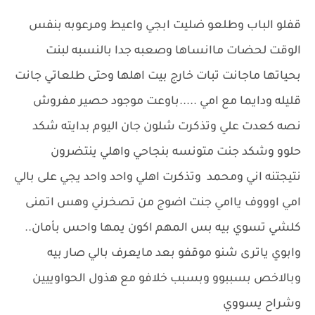
قفلو الباب وطلعو ضليت ابجي واعيط ومرعوبه بنفس
الوقت لحضات ماانساها وصعبه جدا بالنسبه لبنت
بحياتها ماجانت تبات خارج بيت اهلها وحتى طلعاتي جانت
قليله ودايما مع امي .....باوعت موجود حصير مفروش
نصه كعدت علي وتذكرت شلون جان اليوم بدايته شكد
حلوو وشكد جنت متونسه بنجاحي واهلي ينتضرون
نتيجتنه اني ومحمد وتذكرت اهلي واحد واحد يجي على بالي
امي اوووف ياامي جنت اضوج من تصخرني وهس اتمنى
كلشي تسوي بيه بس المهم اكون يمها واحس بأمان..
وابوي ياترى شنو موقفو بعد مايعرف بالي صار بيه
وبالاخص بسببوو وبسبب خلافو مع هذول الحواوييين
وشراح يسووي