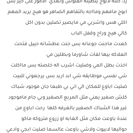
رد: كلنه لابوج ينطينه الفلوس وتعدي الامور على خير بس
ابوج مافهم ومااجه بالتفاهم الضاهر هو هيج يريد المهم
اكلي هس واشربي مي مايصير تضلين بدون اكل
كالي هيج وراح وقفل الباب
كعدت ماجنت جوعانه بس جنت عطشانه حييل فتحت
العلاكه بيها لفات شاورما وبطلين مي
اخذت بطل المي وضليت اشرب اله خلصته بس مااكلت
شي نفسي موطايقه شي ابد اريد بس يرجعوني للبيت
ضليت اباوع للمكان الي اني بي طبعا جان موجود شباك
كلش صغير يعني مثل المربع الصغير وبي جام ماموجود
غير هذا الشباك الصغير بالغرفه كلها رحت اباوع من
عندة باوعت مكان مثل الغابه او زروع متروكه ماكو
حواليها لابيوت ولاشي باوعت عالسما ضليت ابجي وادعي