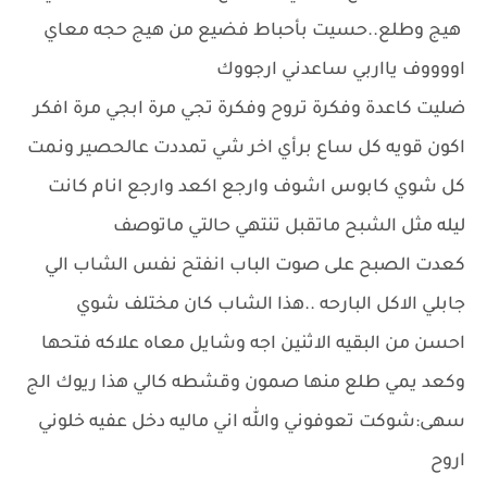
هيج وطلع..حسيت بأحباط فضيع من هيج حجه معاي
اووووف يااربي ساعدني ارجووك
ضليت كاعدة وفكرة تروح وفكرة تجي مرة ابجي مرة افكر
اكون قويه كل ساع برأي اخر شي تمددت عالحصير ونمت
كل شوي كابوس اشوف وارجع اكعد وارجع انام كانت
ليله مثل الشبح ماتقبل تنتهي حالتي ماتوصف
كعدت الصبح على صوت الباب انفتح نفس الشاب الي
جابلي الاكل البارحه ..هذا الشاب كان مختلف شوي
احسن من البقيه الاثنين اجه وشايل معاه علاكه فتحها
وكعد يمي طلع منها صمون وقشطه كالي هذا ريوك الج
سهى:شوكت تعوفوني والله اني ماليه دخل عفيه خلوني
اروح