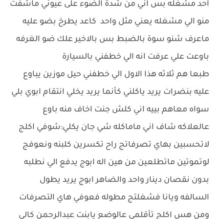
احد مشغله بس اني من شدة الضوء على عيوني ماشفت
منو الي مشغله يعني مثل واحد كاعد يطرخ بضو عليه
ماعرف شنو سوة بالضبط بس بالاخير علك ضو الغرفه
باوعت علي عرفت انه الي خطفني بالسيارة
طبعا هم ثلاثه هذا الاول الي خطفني حيل موزين يباوع
عليه بنضرات يريد ياكلني كأنما يريد يخلي انتقام ابوي بلي
سواه معاهم بييه اني كلش جنت اخاف منه باوع
عالعلاكه شاف اني ماماكله شي جان يكلي:شوفي اكلج
لاتحسبين بهاي تصرفاتج راح تكسرين كلبنه ونعوفج
لوتموتين ماتطلعين من هين اله ابوج يدفع الي نطلبه
بدون نقصان دينار واحد والضاهر ابوج يريد يطول
السالفه ويانا فشغلتج مطوله فعوفي هاي التصرفات
ومن هس اكلج تأقلمي عالوضع يابنت عبدالرحمن كالي