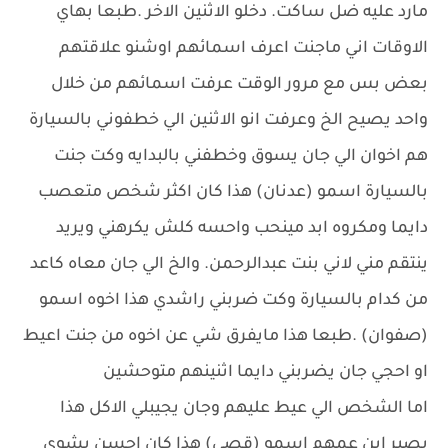
مارد عليه ضل ساكت. دخلو الاثنين الاخر .طبعا بهاي
الاوقات اني ماجنت اعرف اسمائهم اوشنو علاقتهم
بعض بس مع مرور الوقت عرفت اسمائهم من خلال
واحد يصيح الخ وعرفت انو الاثنين الي خطفوني بالسيارة
هم اخوان الي جان يسوق وخطفني بالبدايه وكت جنت
بالسيارة اسمو (عدنان) هذا كان اكثر شخص متعصب
دايما ومكروه ابد مينحب واحسه كلش يكرهني ويريد
ينتقم مني لاني بنت عبدالرحمن. والخ الي جان معاه كاعد
من كدام بالسيارة وكت ضربني راشدي هذا اخوه اسمو
(صفوان) .طبعا هذا مايفرق شي عن اخوه من جنت اعيط
او احجي جان يضربني دايما اثنينهم متوحشين
اما الشخص الي عيط عليهم وجان يجيبلي الاكل هذا
يصير ابن عمهم اسمو (قصي) هذا كان احسن بشوي