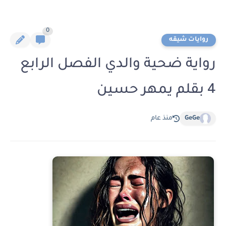
0
روايات شيقه
رواية ضحية والدي الفصل الرابع
4 بقلم يمهر حسين
GeGe
منذ عام