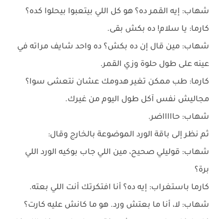
شهاب: إيه القمر ده؟ هو كل اللي بيتعبوا بيحلوا كده؟
كارما: يا سلام! ده بكش بقى.
شهاب: مين قال إن ده بكش؟ ده واحد شايف مراته في
عينه على طول حلوة وزي القمر.
كارما: طب ممكن تغير هدومك عشان نتعشى سوا؟
مجاليش نفس آكل طول اليوم من غيرك.
شهاب: حاااااضر.
ثم نظر إلى باقة الورد الموضوعة بالخارج وقال:
شهاب: قوليلي صحيح، مين اللي جاب بوكيه الورد اللي
برة؟
كارما باستغراب: إيه ده؟ أنا افتكرتك أنت اللي بعته.
شهاب: لا، أنا ما بعتش ورد. هو ما كانش عليه كارت؟