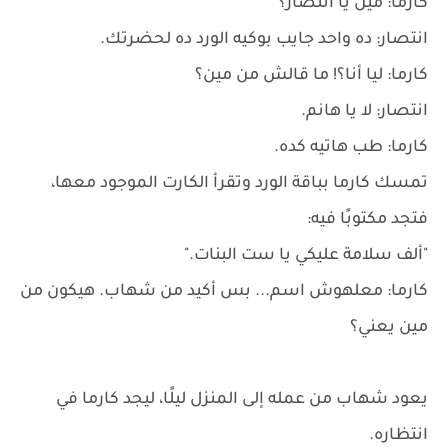
كارما: مين يا انتصار؟
انتصار: ده واحد جايب بوكيه الورد ده لحضرتك.
كارما: ليا أنا؟! ما قالش من مين؟
انتصار: لا يا هانم.
كارما: طب هاتيه كده.
تمسك كارما بباقة الورد وتقرأ الكارت الموجود معها،
فتجد مكتوبًا فيه:
"ألف سلامة عليكي يا ست البنات."
كارما: معلهوش اسم... بس أكيد من شهاب. هيكون من
مين يعني؟
يعود شهاب من عمله إلى المنزل ليلًا، ليجد كارما في
انتظاره.