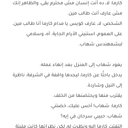
كارما: لا، ده أنت إنسان مش محترم بقى، والظاهر إنك
مش عارف أنت طالب مين.
الشخص: لا، عارف كويس يا مدام كارما أنا طالب مين.
على العموم، استنيني الأيام الجاية. آه، وسلامي
لبشمهندس شهاب.
يعود شهاب إلى المنزل بعد إنهاء عمله.
يدخل باحثًا عن كارما، ليجدها واقفة في الشرفة، ناظرة
إلى النيل وشاردة.
يقترب منها ويحتضنها من الخلف.
كارما: شهاب! أخس عليك، خضتني.
شهاب: حبيبي سرحان في إيه؟
التفتت كارما إليه ونظرت له، لكن نظراتها كانت مليئة