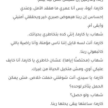
ربنا، وعارفين إن مفيش حمل لينا بيتم.
كارما: أيوة، بس أنا عمري ما هفقد الأمل، وعندي
إحساس إن ربنا هيعوض صبري خير ويحققلي أمنيتي
وأبقى أم.
شهاب: يا كارما، إنتي كده بتخاطري بحياتك.
كارما: أنت لسه قايل إننا ناس مؤمنة، وأنا راضية باللي
كاتبهولي ربنا.
شهاب (محتضنًا إياها): عشان خاطري يا كارما، أنا خايف
عليكي أوي، ومش متخيل الحياة من غيرك.
كارما: يا سيدي، أنت شوفتني حملت خلاص. مش يمكن
الحمل يتأخر لوحده؟
شهاب: ولو حصل؟
كارما: ساعتها يبقى يحلها ربنا.