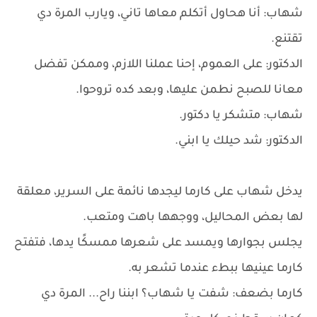
شهاب: أنا هحاول أتكلم معاها تاني، ويارب المرة دي
تقتنع.
الدكتور: على العموم، إحنا عملنا اللازم، وممكن تفضل
معانا للصبح نطمن عليها، وبعد كده تروحوا.
شهاب: متشكر يا دكتور.
الدكتور: شد حيلك يا ابني.
يدخل شهاب على كارما ليجدها نائمة على السرير، معلقة
لها بعض المحاليل، ووجهها باهت ومتعب.
يجلس بجوارها ويمسد على شعرها ممسكًا يدها، فتفتح
كارما عينيها ببطء عندما تشعر به.
كارما بضعف: شفت يا شهاب؟ ابننا راح... المرة دي