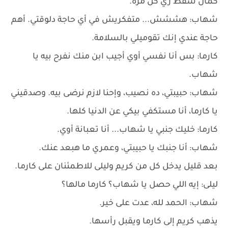
كمان سقط زي كل مرة.
شهاب: هششش... متفكريش في أي حاجة دلوقتي. أهم
حاجة عندي إنك تقوميلي بالسلامة.
كارما: بس أنا نفسي أوي أجيب ابن منك نفرح بيه يا
شهاب.
شهاب: حبيبتي، ده نصيب، وإحنا لازم نرضى بيه. وصدقيني
يا كارما، أنا مستكفي بيكي عن الدنيا كلها.
كارما: خليك جنبي يا شهاب... أنا تعبانة أوي.
شهاب: أنا جنبك يا حبيبتي، وعمري ما هبعد عنك.
بعد قليل يدخل كل من كريم وليلى للاطمئنان على كارما.
ليلى: إيه اللي حصل يا شهاب؟ كارما مالها؟
شهاب: الحمد لله، عدت على خير.
يذهب كريم إلى كارما ويقبل رأسها.