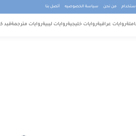
استخدام
من نحن
سياسة الخصوصيه
أتصل بنا
املة
روايات عراقية
روايات خليجية
روايات ليبية
روايات مترجمة
قيد كت