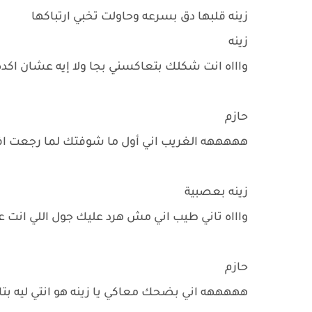
زينه قلبها دق بسرعه وحاولت تخبي ارتباكها
زينه
واااه انت شكلك بتعاكسني بجا ولا إيه عشان اكده
حازم
هههههه الغريب اني أول ما شوفتك لما رجعت افتك
زينه بعصبية
واااه تاني طيب اني مش هرد عليك جول اللي انت عا
حازم
هههههه اني بضحك معاكي يا زينه هو انتي ليه بت