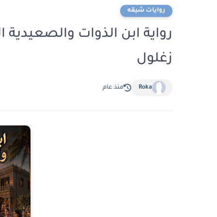
روايات شيقه
زغلول
Roka
منذ عام