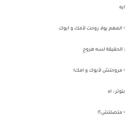
ايه
• المهم يولا روحت لأمك و ابوك
: الحقيقة لسه هروح
• مروحتش لأبوك و امك!
بتوتر : اه
• متصلتش؟!