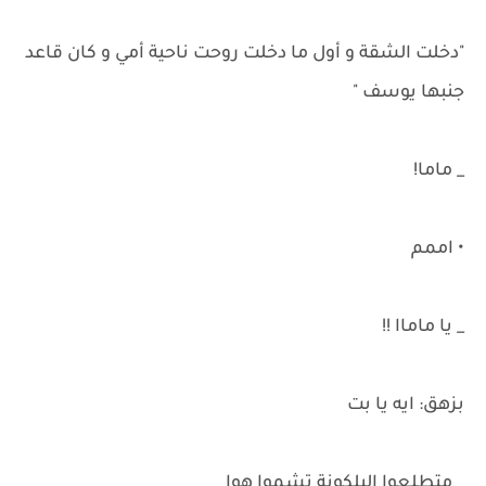
"دخلت الشقة و أول ما دخلت روحت ناحية أمي و كان قاعد
جنبها يوسف "
_ ماما!
• اممم
_ يا ماماا !!
بزهق: ايه يا بت
_ متطلعوا البلكونة تشموا هوا