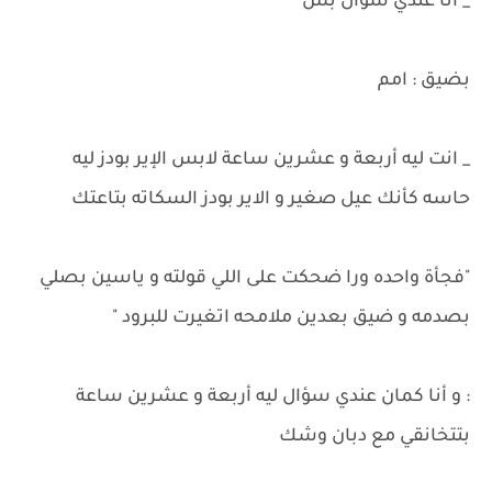
_ أنا عندي سؤال بس
بضيق : امم
_ انت ليه أربعة و عشرين ساعة لابس الإير بودز ليه
حاسه كأنك عيل صغير و الاير بودز السكاته بتاعتك
"فجأة واحده ورا ضحكت على اللي قولته و ياسين بصلي
بصدمه و ضيق بعدين ملامحه اتغيرت للبرود "
: و أنا كمان عندي سؤال ليه أربعة و عشرين ساعة
بتتخانقي مع دبان وشك