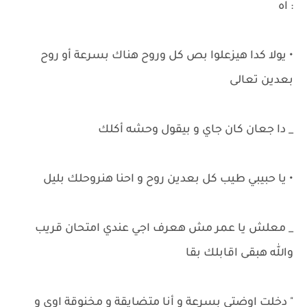
: اه
• يولا كدا هيزعلوا بص كل وروح هناك بسرعة أو روح
بعدين تعالى
_ دا جعان كان جاي و بيقول وحشه أكلك
• يا حبيبي طيب كل بعدين روح و احنا هنروحلك بليل
_ معلش يا عمر مش هعرف اجي عندي امتحان قريب
والله هبقى اقابلك بقا
" دخلت اوضتي بسرعة و أنا متضايقة و مخنوقة اوي و