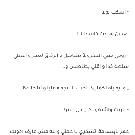
• اسكت يولا
بعدين وجهت كلامها ليا
• روحي جيبي المكرونة بشاميل و الرقاق لعمر و اعملي
سلطة كدا و اقلي بطاطس و..
_ و ايه يامّا كمان؟!! اجيب التلاجة معايا و أنا جاية؟!!
• ياريت والله هو يكتر على عمر!
عمر بابتسامة: تشكري يا عمتي والله مش عارف اقولك