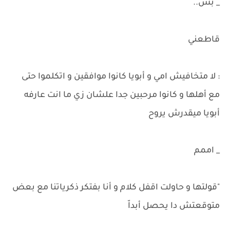
_ بس..
قاطعني
: لا متخافيش امي و أبويا كانوا موافقين و اتكلموا حتى
مع أهلها و كانوا مرحبين جدا علشان زي ما انت عارفه
أبويا ميقدرش يروح
_ اممم
"قولتها و حاولت اقفل كلام و أنا بفتكر ذكرياتنا مع بعض
متوقعتش دا يحصل أبداّ