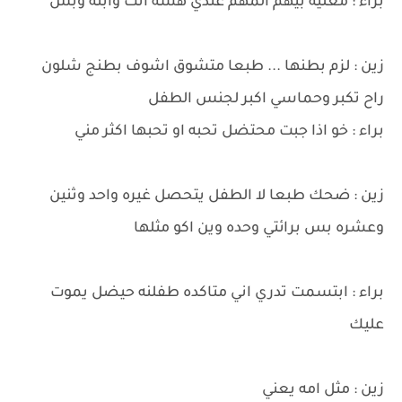
براء : معليه بيهم المهم عندي هسه انت وابنه وبس
زين : لزم بطنها ... طبعا متشوق اشوف بطنج شلون
راح تكبر وحماسي اكبر لجنس الطفل
براء : خو اذا جبت محتضل تحبه او تحبها اكثر مني
زين : ضحك طبعا لا الطفل يتحصل غيره واحد وثنين
وعشره بس برائتي وحده وين اكو مثلها
براء : ابتسمت تدري اني متاكده طفلنه حيضل يموت
عليك
زين : مثل امه يعني