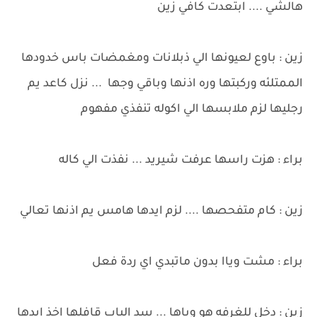
هالشي .... ابتعدت كافي زين
زين : باوع لعيونها الي ذبلانات ومغمضات باس خدودها
الممتلئه وركبتها وره اذنها وباقي وجها ... نزل كاعد يم
رجليها لزم ملابسها الي اكوله تنفذي مفهوم
براء : هزت راسها عرفت شيريد ... نفذت الي كاله
زين : كام متفحصها .... لزم ايدها هامس يم اذنها تعالي
براء : مشت وياا بدون ماتبدي اي ردة فعل
زين : دخل للغرفه هو وياها ... سد الباب قافلها اخذ ايدها