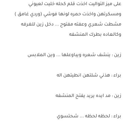
على ميز التواليت اخذت قلم كحله خليت لعيوني
ومسكرتهن واخذت حمره لونها فوشي (وردي غامق )
مشطت شعري وعفته مفتوح ... دخل زين للغرفه
وكالعاده بطرك المنشفه
زين : ينشف شعره ويباوعلها ... وين الملابس
براء : هذني شلتهن انطيتهن اله
زين : مد ايده يريد يفتح المنشفه
براء : لحظه لحظه ... شحتسوي