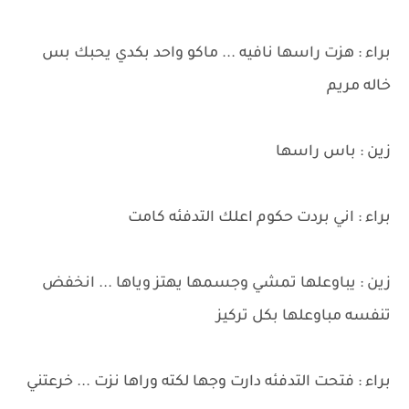
براء : هزت راسها نافيه ... ماكو واحد بكدي يحبك بس
خاله مريم
زين : باس راسها
براء : اني بردت حكوم اعلك التدفئه كامت
زين : يباوعلها تمشي وجسمها يهتز وياها ... انخفض
تنفسه مباوعلها بكل تركيز
براء : فتحت التدفئه دارت وجها لكته وراها نزت ... خرعتني