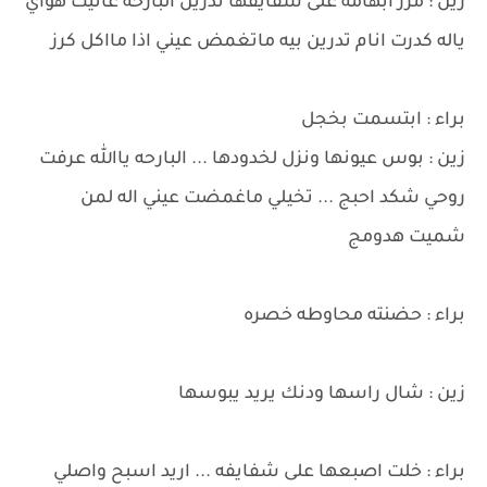
زين : مرر ابهامه على شفايفها تدرين البارحه عانيت هواي
ياله كدرت انام تدرين بيه ماتغمض عيني اذا مااكل كرز
براء : ابتسمت بخجل
زين : بوس عيونها ونزل لخدودها ... البارحه ياالله عرفت
روحي شكد احبج ... تخيلي ماغمضت عيني اله لمن
شميت هدومج
براء : حضنته محاوطه خصره
زين : شال راسها ودنك يريد يبوسها
براء : خلت اصبعها على شفايفه ... اريد اسبح واصلي