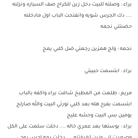
براء : وصلنه للبيت دخل زين للكراج صف السياره ونزلنه
.... دك الجرس شويه وانفتحت الباب اول مادخلنه
حضنتني نجمه
نجمه : ولج همزين رجعتي ضل كلبي يمج
براء : ابتسمت حبيبتي
مريم : طلعت من المطبخ شافت براء واكفه بالباب
ابتسمت بفرح هله بعد كلبي نورتي البيت والله صارلج
يومين بس البيت وحشه عليج
براء : بوستها بعد عمري خاله .... دخلت سلمت على الكل
وصعدت اني وزين لغرفتنه .... دخلت يمه احس روحي