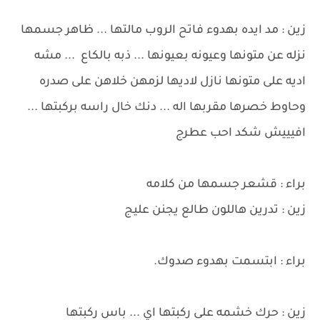
زين : مد ايده بهدوء فاتح الروب مالتها ... ظاهر جسمها
نزله عن متونها وعيونه بعيونها ... ذبه بالكاع ... مشه
اديه على متونها نازل لاديها لزمهن خلاهن على صدره
وحاوط خصرها مقربها اله ... دنك خال راسه بركبتها ...
افيييش شكد احب عطرج
براء : قشعر جسمها من كلامه
زين : تدرين هاللون طالع يجنن عليج
براء : ابتسمت بهدوء صدوك.
زين : حرك خشمه على ركبتها اي ... باس ركبتها