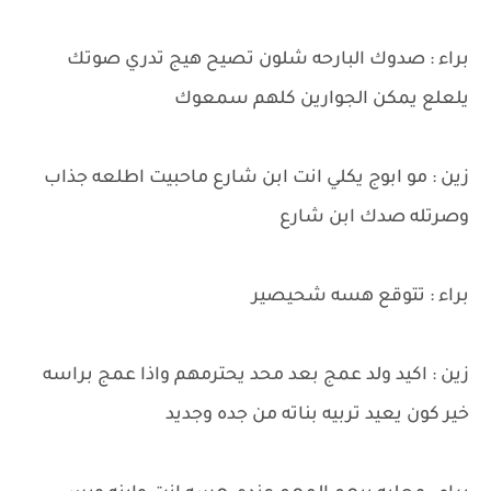
براء : صدوك البارحه شلون تصيح هيج تدري صوتك
يلعلع يمكن الجوارين كلهم سمعوك
زين : مو ابوج يكلي انت ابن شارع ماحبيت اطلعه جذاب
وصرتله صدك ابن شارع
براء : تتوقع هسه شحيصير
زين : اكيد ولد عمج بعد محد يحترمهم واذا عمج براسه
خير كون يعيد تربيه بناته من جده وجديد