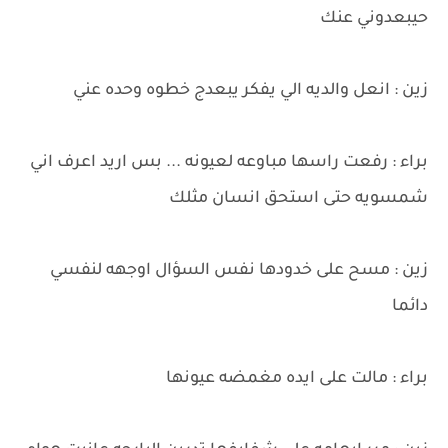
حيبعدوني عنك
زين : انعل والديه الي يفكر يبعدج خطوه وحده عني
براء : رفعت راسها مباوعه لعيونه ... بس اريد اعرف اني
شمسويه حتى استحق انسان مثلك
زين : مسح على خدودها نفس السؤال اوجهه لنفسي
دائما
براء : مالت على ايده مغمضه عيونها