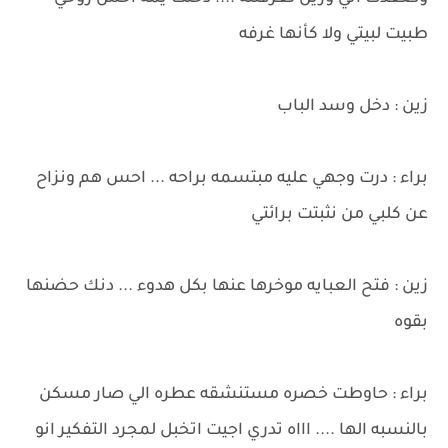
طبيت لبيتي ولا كأنها غرفه
زين : دخل وسد الباب
براء : درت وجهي عليه مبتسمه براحه ... احس هم ونزاح
عن كلبي من نثبتت برائتي
زين : فتح العبايه موخرها عنها بكل هدوء ... دنك حضنها
بقوه
براء : حاوطت خصره مستنشقه عطره الي صار مسكن
بالنسبه الها .... اااه تدري اجيت اتخبل لمجرد التفكير انو