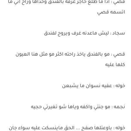
قصي : اذا ما طلع حاجز غرفه بالفندق وخذاها وراح اني ما
اتسمه قصي
سجاد : ليش ماعدنه غرف ويروح لفندق
قصي : مو بالفندق ياخذ راحته اكثر مو مثل هنا العيون
كلها عليه
خوله : عفيه نسوان ما يشبعن
نجمه : مو جنتي واكفه وياها شو تغيرتي حجيه
خوله : باوعتلها صفح ... الحق ماينسكت عليه سواء جان