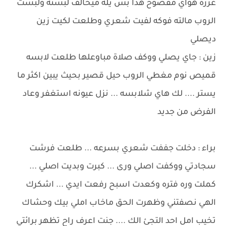
عززه هواي مفضوح هذا بس يله ميخالف لبسته ولبست
الروب مالته فوكه لفيت شعري وطلعت لكيت زين
ديصلي
زين : جاي يصلي ووكف صلاة مباوعلها طلعت لابسه
قميص نوم مغطي الروب حيل قصير بحيث يبين اكثر ما
يستر .... لك هاي شلابسه ... نزل عيونه استغفر وعاد
الفرض من جديد
براء : دخلت جففت شعري بسرعه ... طلعت فرشت
سجادتي ووكفت اصلي ورى ... كبرت وبديت اصلي ...
كملت وره فتره وكعدت اسبح رفعت ايدي ... اشكرك
الهي نصفتني وظهرت الحق ماخاب املي بيك وحشاك
تخيب امل احد التجئ الك .... جنت اعرف راح تظهر برائتي