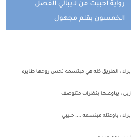
رواية أحببت من لايبالي الفصل
الخمسون بقلم مجهول
براء : الطريق كله هي مبتسمه تحس روحها طايره
زين : يباوعلها بنظرات متنوصف
براء : باوعتله مبتسمه .... حبيبي