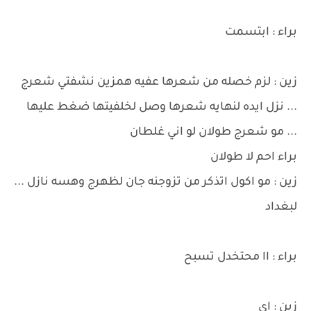
براء : ابتسمت
زين : لزم خصله من شعرها عفيه همزين نشفتي شعرج
... نزل ايده لنهايه شعرها وصل لخلفيتها ضغط عليها
... مو شعرج طولان لو اني غلطان
براء احم لا طولان
زين : مو اكول اتذكر من تزوجنه جان لظهرج وهسه نازل ...
لبغداد
براء : اا محتخدل تسبح
زين : اي