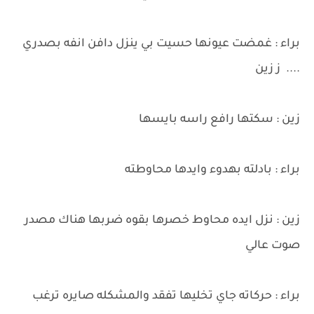
براء : غمضت عيونها حسيت بي ينزل دافن انفه بصدري
.... ز زين
زين : سكتها رافع راسه بايسها
براء : بادلته بهدوء وايدها محاوطته
زين : نزل ايده محاوط خصرها بقوه ضربها هناك مصدر
صوت عالي
براء : حركاته جاي تخليها تفقد والمشكله صايره ترغب