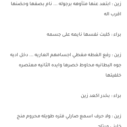
زين : ابتعد عنها متأوهه برجوله ... نام بصفها وحضنها
اقرب اله
براء : كلبت نفسها نايمه على جسمه
زين : رفع الغطه مغطي اجسامهم العاريه ... دخل اديه
جوه البطانيه محاوط خصرها وايده الثانيه معتصره
خلفيتها
براء : بخدر اكعد زين
زين : ولا حرف اسمع صارلي فتره طويله محروم منج
خليني مرتاح