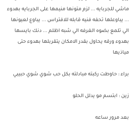
ماشي للجربايه ... لزم متونها منيمها على الجربايه بهدوء
... يباوعلها تحفه فنيه قابله للافتراس ... يباوع لعيونها
الي تلمع بضوه الغرفه الي شبه اظلم ... دنك بايسها
بهدوء ورقه يحاول بقدر الامكان يتقربلها بهدوء حتى
مياذيها
براء : حاوطت ركبته مبادلته بكل حب شوي شوي حبيبي
زين : ابتسم مو يدلل الحلو
بعد مرور ساعه