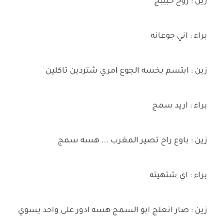
زين : روح حبيبج
براء : اني جوعانه
زين : ابتسم يخسه الجوع امري شتردين تاكلين
براء : اريد سمج
زين : باوع راح تصير المغرب ... هسه سمج
براء : اي شتهيته
زين : صار انعلج ابو السمج هسه ادور على واحد يسوي