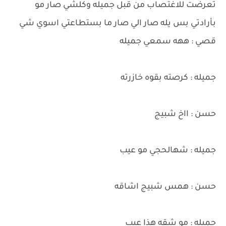
تعرضت للاغتصاب من قبل جميله وكلشي صار مو
بأرادتي بس يله صار الي صار ما بستطاعتي اسوي شي
قصي : ههه سمعي جميله
جميله : كرصته بقوه خازرته
حسن : ااخ شبيج
جميله : شهالحجي مو عيب
حسن : همس شبيج اشاقه
جميله : مو شقه هذا عيب