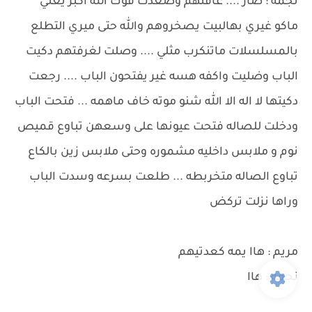
نجمه : صار .... عافتهم وصعدت فوك الله اكبر يعني
ماكو غيري بهالبيت يصخروهم والله حتى ميري التطلع
بالمسلسلات ماتنكرب مثلي .... وصلت لغرفتهم دكيت
الباب وضليت واكفه هسه غير يفتحون الباب .... رجعت
دكيتها لا اله الا الله شنو موته خاف ماهمه ... فتحت الباب
ودخلت للصاله فتحت عيونها على وسعهن تباوع قميص
نوم و ملابس داخليه مشموره وحتى ملابس زين بالكاع
تباوع الصاله متخربطه ... طلعت بسرعه وسدت الباب
وراها نزلت تركض
مريم : هاا يمه كعدتيهم
نجمه : هاا