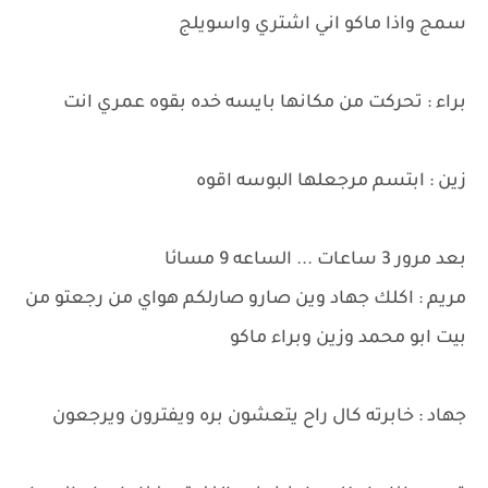
سمج واذا ماكو اني اشتري واسويلج
براء : تحركت من مكانها بايسه خده بقوه عمري انت
زين : ابتسم مرجعلها البوسه اقوه
بعد مرور 3 ساعات ... الساعه 9 مسائا
مريم : اكلك جهاد وين صارو صارلكم هواي من رجعتو من
بيت ابو محمد وزين وبراء ماكو
جهاد : خابرته كال راح يتعشون بره ويفترون ويرجعون