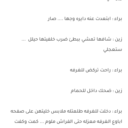
براء : ابتعدت عنه دايره وجها .... صار
زين : شافها تمشي ببطئ ضرب خلفيتها حيلل ...
ستعجلي
براء : راحت تركض للغرفه
زين : ضحك داخل للحمام
براء : دخلت للغرفه طلعتله ملابس خليتهن على صفحه
اباوع الغرفه معزله حتى الفراش ملوم ... كمت وكفت