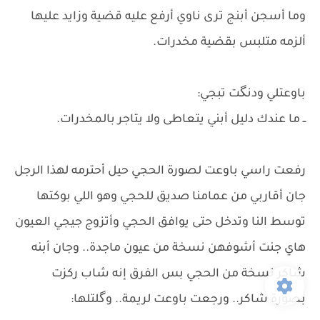
وما أسجن أبنج ترى ناوي أرفع عليه قضية وزايد عليها
ألزمه متلبس بقضية مخدرات.
​باوعتلي ودنگت تبجي:
ــ ما عندك دليل أبني يتعاطى ولا يتاجر بالمخدرات.
رفعت راسي باوعت لصورة الحجي حيل أحترمه لهذا الرجل
جان أقاربي من عمامنا صديق للحجي وهو اللي بوكتها
توسط النا وتدخل حتى يوافق الحجي وأتزوج جيجي العيون
هاي جنت أشوفهن نسخة من عيون ماجدة.. وجان أبنه
شاكر نسخة من الحجي بس الفرق إنه شاب ركزت
بصورة شاكر.. ورجعت باوعت لريمة.. وگلتلها: