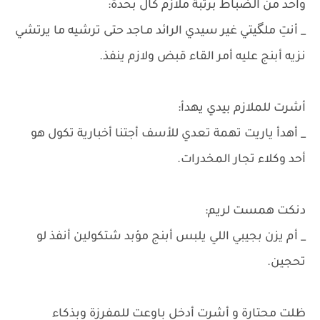
واحد من الضباط برتبة ملازم كال بحدة:
_ أنتِ ملگيتي غير سيدي الرائد مـاجد حتى ترشيه ما يرتشي
نزيه أبنج عليه أمر القاء قبض ولازم ينفذ.
أشرت للملازم بيدي يهدأ:
_ أهدأ ياريت تهمة تعدي للأسف أجتنا أخبارية تكول هو
أحد وكلاء تجار المخدرات.
دنكت همست لريم:
_ أم يزن بجيبي اللي يلبس أبنج مؤبد شتكولين أنفذ لو
تحجين.
ظلت محتارة و أشرت أدخل باوعت للمفرزة وبذكاء