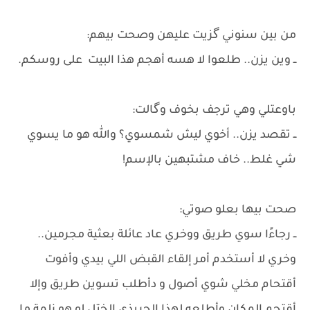
​من بين سنوني گزيت عليهن وصحت بيهم:
ــ وين يزن.. طلعوا لا هسه أهجم هذا البيت على روسكم.
​باوعتلي وهي ترجف بخوف وگالت:
ــ تقصد يزن.. أخوي ليش شمسوي؟ والله هو ما يسوي
شي غلط.. خاف مشتبهين بالإسم!
​صحت بيها بعلو صوتي:
ــ رجاءًا سوي طريق ووخري عاد عائلة بعثية مجرمين..
وخري لا أستخدم أمر إلقاء القبض اللي بيدي وأفوت
أقتحام مخلي شوي أصول و دأطلب تسوين طريق وإلا