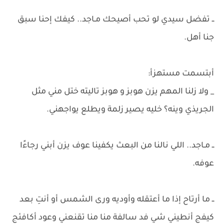
ــ تفضل سيدي لو تحب أصيحك مـاجد.. كيفك إحنا سبق
جنا أهل.
أبتسمت مستهزأ:
_ ولا زلنا المهم يزن هوبز و هوبز تاليته ختل مني مثل
الجريذي وينه؟ خليه يصير زلمة ويطلع يواجهني.
ــ مـاجد.. اللي نالنا من البعث يكفينا عوف يزن أبني رجاءًا
عوفه.
​ــ ما أرتاح إذا ما أعتقله وأوديه ورى الشمس أو أنتِ بعد
كيفج أنطيني شي فد سالفة منا منا تقنعني وعود أكافئج