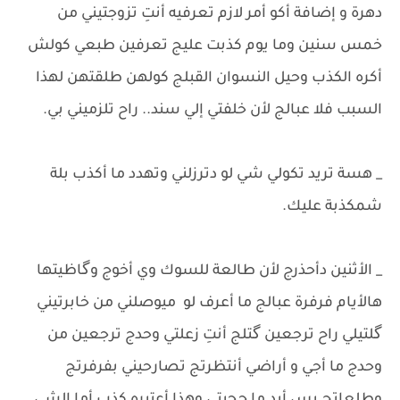
دهرة ​و إضافة أكو أمر لازم تعرفيه أنتِ تزوجتيني من
خمس سنين وما يوم كذبت عليج تعرفين طبعي كولش
أكره الكذب وحيل النسوان القبلج كولهن طلقتهن لهذا
السبب فلا عبالج لأن خلفتي إلي سند.. راح تلزميني بي.
_ هسة تريد تكولي شي لو دترزلني وتهدد ما أكذب بلة
شمكذبة عليك.
_ الأثنين دأحذرج لأن طالعة للسوك وي أخوج وگاظيتها
هالأيام فرفرة عبالج ما أعرف لو ميوصلني ​من خابرتيني
گلتيلي راح ترجعين گتلج أنتِ زعلتي وحدج ترجعين من
وحدج ما أجي و أراضي أنتظرتج تصارحيني بفرفرتج