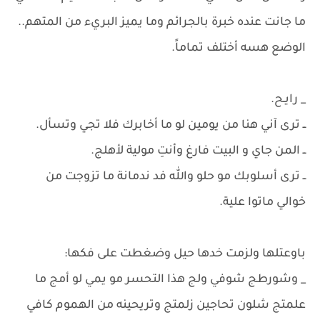
ما جانت عنده خبرة بالجرائم وما يميز البريء من المتهم..
الوضع هسه أختلف تماماً.
_ رايـح.
​ــ ترى آني هنا من يومين لو ما أخابرك فلا تجي وتسأل.
​ــ المن جاي و البيت فارغ وأنتِ مولية لأهلج.
ــ ترى أسلوبك مو حلو والله فد ندمانة ما تزوجت من
خوالي ماتوا علية.
​باوعتلها ولزمت خدها حيل وضغطت على فكها:
_ وشورطج شوفي ولج هذا التحسر مو يمي لو أمج ما
علمتج شلون تحاجين زلمتج وتريحينه من الهموم كافي