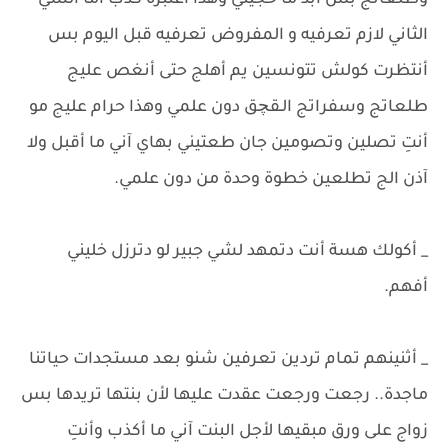
وطلعاتج بس أبد ما حجيتي وهذا أعتبره كذب ​أما الشي
الثاني لازم تعرفيه و المفروض تعرفيه قبل اليوم بس
أنتظرت كولش تتونسين يم أهلج حتى أنغص عليج
طلعاتج وسفراتج الـقچق دون علمي وهذا حرام عليج مو
أنتِ تصلين وتصومين جان طعتيني بهاي آني ما أقبل ولا
آذن الج تطلعين خطوة وحدة من دون علمي.
_ أكولك هسة أنت دتمهد لشي جبير لو دترزل خليني
أفهم.
_ أثنينهم تمام تردين تعرفين شنو بعد مستجدات حياتنا
ماجدة.. رجعت ورجعت عقدت عليها لأن بنتها تريدها بس
زواج على ورق مبقيها لأجل البنت آني ما أكذب وأنتِ