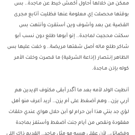
ممكن من خلالها أحاول أكمش خيط عن مـاجدة.. بس
بوقتها محصلت إي معلومة عنها فظليت أتابع مجرى
القضية عن بعد وأشوف وين أستقرت وأنتهت بس
سكتت محجيت لماجدة.. إنو أبوها طلع دون نسب أبو
شاكر طلع ماله أصل شفتها مريضة.. و خفت عليها بس
الظاهر إنـتصار (إذاعة الشرقية) ما قصرت وخلت الأمر
كوله بإذن مـاجدة.
​أنطيت الولد لأمه بعد ما أگدر أبقى مكتوف الإيدين هم
أربي يزن.. وهم أضغط على أم يزن.. أريد أعرف منو أهل
لـؤي جد بنتي هذا أبن حرام لو أبن حلال ​هواي عندي حلقات
مفقودة ونقص من أيام جنت أضغط وأستفز بماجدة
وفضائل.. لأن عقلي هسه مو مثل مـاجد.. القديم ذاك اللي