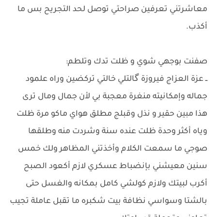
معاشرتني تعرفين صراحتي توصل لحد التجريح بس ما
أكذب.
​صفنت بوجهي شوي و ظلت تدك وتلطم:
ــ عزة العزاج فيروزة گالتلي خالتي تركضين وراه علمود
جماله وإمكانيته منغرة معجبة بي لأن جمال ومال ترى
هذا مبين حقير و نذل وقبلج مطلق هواي ماكو مرة ظلت
وياه أكثر وحدة ظلت عنده سنة وشردت منه وطلقها
صوجي ما سمعت الكلام وأخذتني المظاهر ولك خمس
سنين معيشني بإنضباط عسكري لازم أكعود الصبح
أكرب لبيتك ولازم كولشي كامل بمكانه والغسل حتى
بالشتا وسواسي نظافة بيت شكبره ما تقبل عاملة تجيب