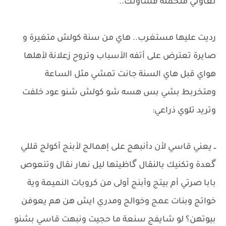
تعاوني متحملة قساوتك..
رديت عليها مستغرب.. هاي من سنة كولش متغيرة و
صايرة تعترض على أتفه الأسباب وتروح زعلانة لأهلها
هواي قبل هاي السنة جانت تمشي مثل الساعة
ومتخربط بشي بس هسه شو كولش شنو عود خلفت
وتريد تلوي ذراعي:
​ــ يعني قاسي لأن دأنبهج على إهمالج لأبنج أكولج قللي
گعدة وتكنيك بالنقال گاظيتها ليل نهار نقال وتنعوص
بابا صرتي أم بيتج وأبنج أولى من كروبات النميمة وية
خواتج وبنات عمج وخوالج ومدري ايش هن هم يعوفن
بيوتهن؟ لو شايفج سنعة ما حجيت ونبهت قاسي بشنو