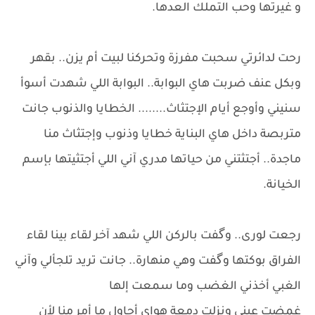
و غيرتها وحب التملك العدها.
رحت لدائرتي سحبت مفرزة وتحركنا لبيت أم يزن.. بقهر
وبكل عنف ضربت هاي البوابة.. البوابة اللي شهدت أسوأ
سنيني وأوجع أيام الإجتثاث........ الخطايا والذنوب جانت
متربصة داخل هاي البناية خطايا وذنوب وإجتثاث منا
ماجدة.. أجتثتني من حياتها مدري آني اللي أجتثيتها بإسم
الخيانة.
رجعت لورى.. وگفت بالركن اللي شهد آخر لقاء بينا لقاء
الفراق بوكتها وگفت وهي منهارة.. جانت تريد تلجألي وآني
الغبي أخذني الغضب وما سمعت إلها
​غمضت عيني ونزلت دمعة هواي أحاول ما أمر منا لأن