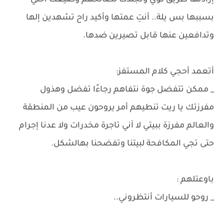
إرادتها طريق لـؤي وتجندت لصالحهم وضيعت أختي
بسببها بس يلة.. أنتِ عمتها وأكيد راح تشهدين إلها
وتدافعين عنها قابل تصيرين ضدها.
​أتعمد أحجي كلام المستفز:
_ ممكن تتفضل جوة نتفاهم رجاءًا تفضل وهذول
مفرزتك يا ريت تنطيهم أمر يروحون عيب من المنطقة
والعالم مفرزة ببيتي لا آني تاجرة مخدرات ولا عدنا إجرام
حتى تجي المكافحة لبيتنا وتفضحنا بهالشكل.
باوعتلهم :
_ روحو للسيارات أنتظروني..