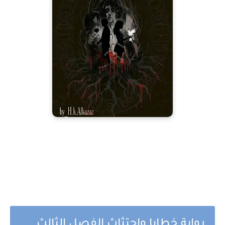
رواية خطايا واجتثاث الفصل الثالث