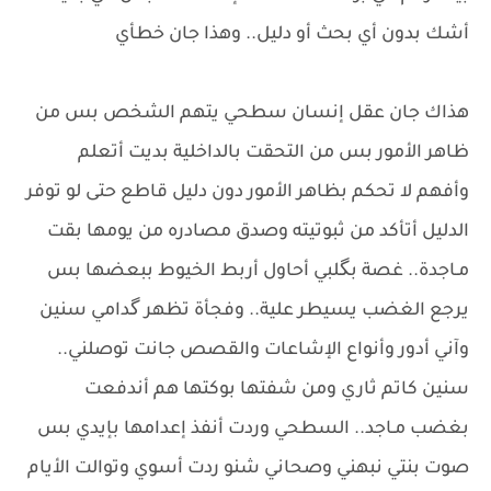
أشك بدون أي بحث أو دليل.. وهذا جان خطأي
​هذاك جان عقل إنسان سطحي يتهم الشخص بس من
ظاهر الأمور بس من التحقت بالداخلية بديت أتعلم
وأفهم لا تحكم بظاهر الأمور دون دليل قاطع حتى لو توفر
الدليل أتأكد من ثبوتيته وصدق مصادره ​من يومها بقت
مـاجدة.. غصة بگلبي أحاول أربط الخيوط ببعضها بس
يرجع الغضب يسيطر علية.. وفجأة تظهر گدامي سنين
وآني أدور وأنواع الإشاعات والقصص جانت توصلني..
سنين كاتم ثاري ومن شفتها بوكتها هم أندفعت
بغضب مـاجد.. السطحي وردت أنفذ إعدامها بإيدي بس
صوت بنتي نبهني وصحاني شنو ردت أسوي وتوالت الأيام