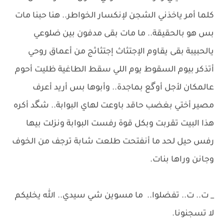
كلما أمر ياخذني الشجن لإنكسار الخواطر.. هنا حبنا مات
بس هو بالحقيقة.. ما مات بقى مدفون بين ضلوعي
يالحبيبة بقى يقاوم الإجتثاث إجتثاثج من أعماق روحي
أتذكر بيوم السقوط يوم اللي سقط الطاغية ظليت أحوم
عالمكان لأجل أوگع بماجدة.. وأبوها بس أريد أعرف
مصير أختي ​بغضب حاقد باوعت لهاي البوابة.. شگد أكره
هذا البيت تقربت وبكل قوة رفست البوابة ونزلت بيها
رفس حيل لحد ما أنفتحت ​طلعت شابة ترجف من الخوف
وجانن وراها بنات.
_ ت.. ت.. تفضلوا.. ما مسوين شي سيدي.. الله يخليكم
لا تسجنونا.