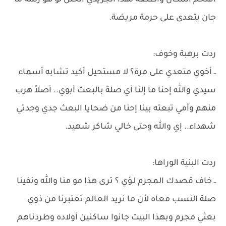
أقتحم المكان وأطلعه لهذا الجريذي الختل لو هو زلمة ما
جان يتعدى على حرمة مريضة.
ردت برهبة وخوف:
ــ أخوي متعدي على مرة؟ لا مستحيل أكيد تشابه أسماء
سيدي والله إحنا ما إلنا أي صلة بالبعث أبوي.. أصلاً هرب
منهم وأمي تبعته بينا إحنا من ضحايا البعث جدي وجدتي
شهداء.. إي والله وحتى خالي شاكر شهيد.
​ردت البنية الوراها:
ــ خاف قصدك المجرم لـؤي ؟ ترى هذا مو منا والله ونفينا
صلة النسب معاه لأن ما نريد العالم تعتبرنا من ذوي
بعثي مجرم وبهذا البيت جانوا ساكنين أولاده وطردناهم