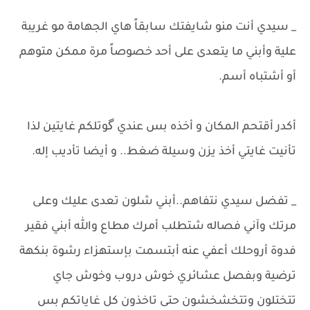
_ سيدي أنت منو شايفتك سابقاً هاي الجهامة مو غريبة
علية وأبني ما يتعدى على أحد خصوصاً مرة ممكن متوهم
أو أشتباه أسم.
أكدر أقتحم المكان و أخذه بس عندي گوتلكم غايتين لذا
تأنيت غايتي أخذ يزن وسيلة ضغط.. و أيضا تأديب إله.
_ تفضل سيدي نتفاهم..أبني شلون تعدى عليك وعلى
مرتك وآني فصاله شتطلب أمرك مطاع والله أبني فقير
فدوة أروحلك أعفي عنه أبتسمت بإستهزاء رشوة بنكهة
ترضية وبفصل عشائري خوش دروب وخوش جاي
تتختلون وتتخشخشون حتى تاخذون كل غاياتكم بس