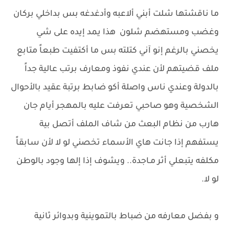
ما ناقشتها شلت أبني ألاعبه وأدغدغه بس بداخلي بركان
وغضب ومستهضم شلون هذا يمد إيده على شي
يخصني بالرغم إنو آني كتلته بس ما أكتفيت ​طبعاً متابع
ملف قضيتهم لأن عندي نفوذ ومعارف برتب عالية جداً
بالدولة وعندي ناس واصلة أكو ضابط برتبة عقيد بالأحوال
الشخصية وهو صاحبي تعرفت عليه بالمهجر أيام جان
هارب من نظام البعث من شاف الملف أتصل بية
يستفهم إذا جانت هاي الأسماء تخصني لو لا لأن سابقاً
مكلفه يتبعلي أثر مـاجدة.. ويشوف إذا إلها وجود بالوطن
لو لا.
​و بفضل معارفه من ضباط بالتموينية وبدوائر ثانية