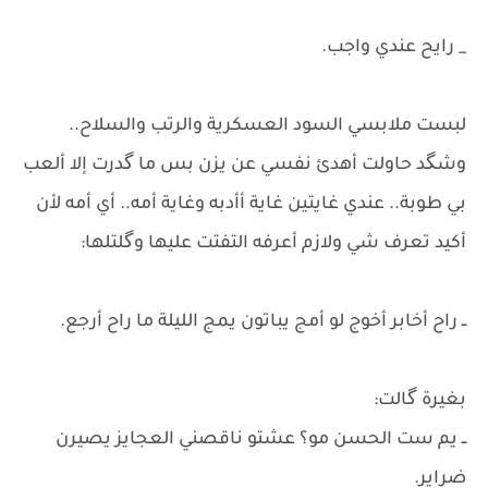
_ رايح عندي واجب.
لبست ملابسي السود العسكرية والرتب والسلاح..
وشگد حاولت أهدئ نفسي عن يزن بس ما گدرت إلا ألعب
بي طوبة.. عندي غايتين غاية أأدبه وغاية أمه.. أي أمه لأن
أكيد تعرف شي ولازم أعرفه ​التفتت عليها وگلتلها:
ــ راح أخابر أخوج لو أمج يباتون يمج الليلة ما راح أرجع.
​بغيرة گالت:
ــ يم ست الحسن مو؟ عشتو ناقصني العجايز يصيرن
ضراير.