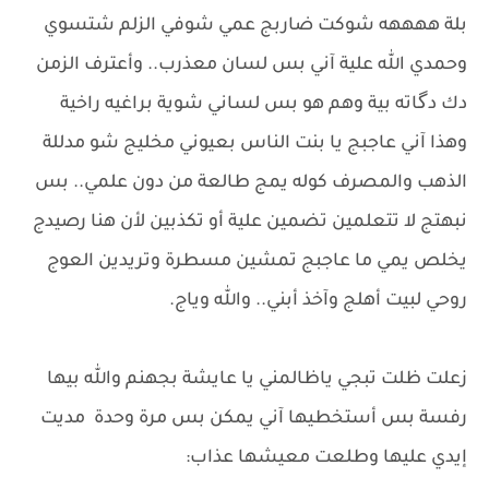
بلة ههههه شوكت ضاربج عمي شوفي الزلم شتسوي
وحمدي الله علية ​آني بس لسان معذرب.. وأعترف الزمن
دك دگاته بية وهم هو بس لساني شوية براغيه راخية
وهذا آني عاجبج يا بنت الناس بعيوني مخليج شو مدللة
الذهب والمصرف كوله يمج طالعة من دون علمي.. بس
نبهتج لا تتعلمين تضمين علية أو تكذبين لأن هنا رصيدج
يخلص يمي ما عاجبج تمشين مسطرة وتريدين العوج
روحي لبيت أهلج وآخذ أبني.. والله وياج.
زعلت ظلت تبجي ياظالمني يا عايشة بجهنم والله بيها
رفسة بس أستخطيها آني يمكن بس مرة وحدة مديت
إيدي عليها وطلعت معيشها عذاب: