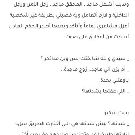
وبديت أشغل مـاجد.. المحقق مـاجد.. رجل الأمن ورجل
الداخلية و لازم أتعامل وية قضيتي بطريقة غير شخصية
أعزل مشاعري تماماً وأتأكد وبعدها أصدر الحكم العادل ​
أنتبهت من أفكاري على صوت:
_ سيدي والله شايفتك بس وين مداذكر ؟
_ أم يزن آني مـاجد.. زوج مـاجدة..
باوعتلي بحدة:
_ اللي عفتها بشدتها؟
رديت بتركيز:
_ شدتها؟ ليش شدتها هي اللي أختارت الطريق بملء