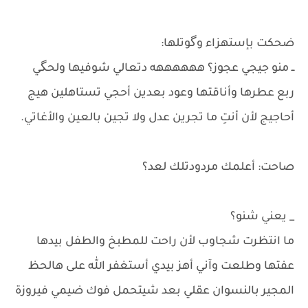
​ضحكت بإستهزاء وگوتلها:
ــ منو جيجي عجوز؟ ههههههه دتعالي شوفيها ولحگي
ربع عطرها وأناقتها وعود بعدين أحجي تستاهلين هيج
أحاجيج لأن أنتِ ما تجرين عدل ولا تجين بالعين والأغاتي.
صاحت: أعلمك مردودتلك لعد؟
_ يعني شنو؟
ما انتظرت شجاوب لأن راحت للمطبخ والطفل بيدها
عفتها وطلعت وآني أهز بيدي أستغفر الله على هالحظ
المجير بالنسوان عقلي بعد شيتحمل فوك ضيمي فيروزة