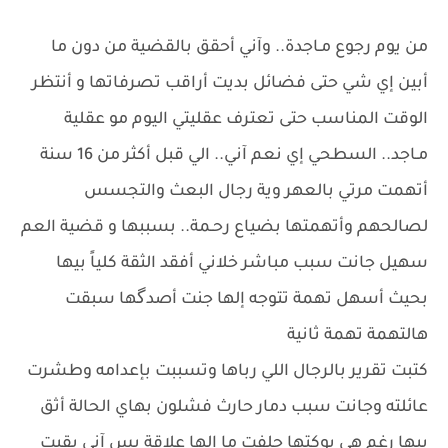
​من يوم رجوع مـاجدة.. وآني أحقق بالقضية من دون ما
أبين إي شي حتى فضائل بديت أراقب تصرفاتها و أنتظر
الوقت المناسب حتى تعترف عقليتي اليوم مو عقلية
مـاجد.. السطحي إي نعم آني.. الي قبل أكثر من 16 سنة
أتهمت مرتي بالعهر وية رجال البعث والتجسس
لصالحهم وأتهمتها بضياع رحـمة.. بسببها و قضية العم
سهيل جانت سبب مباشر خلاني أفقد الثقة كلياً بيها
بحيث أسهل تهمة تتوجه إلها جنت أصدگها سبقت
هالتهمة تهمة ثانية
كتبت تقرير بالرجال اللي رباها وتسببت بإعدامه وطشرت
عائلته وجانت سبب دمار حارث فشلون بهاي الحالة أثق
بيها رغم هي بوكتها حلفت ما إلها علاقة بس آني بقيت