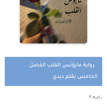
رواية مايؤنس القلب الفصل
الخامس بقلم ديدي
ـــ إيـــــه ؟!