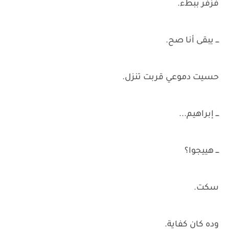
فزفر ببطء.
ـــ يبقى أنا صح.
حسيت دموعي قربت تنزل.
ـــ إبراهيم...
ـــ هييجوا؟
سكت.
وده كان كفاية.