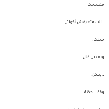
فهمست:
ـــ انت متعرفش أخواتى .
سكت.
وبعدين قال:
ـــ يمكن.
وقف لحظة.