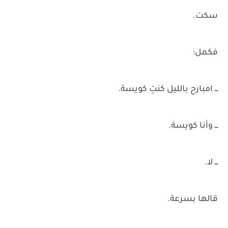
سكت.
فكمل:
ـــ امبارح بالليل كنتِ كويسة.
ـــ وأنا كويسة.
ـــ لا.
قالها بسرعة.