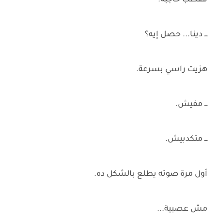
فقطب حاجبه.
ـــ دينا... حصل إيه؟
هزيت راسي بسرعة.
ـــ مفيش.
ـــ متكدبيش.
أول مرة صوته يطلع بالشكل ده.
مش عصبية...