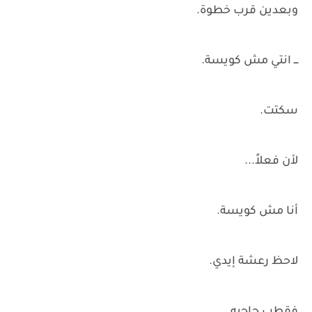
وبعدين قرب خطوة.
ـــ انتي مش كويسة.
سكتت.
لأن فعلاً...
أنا مش كويسة.
لاحظ رعشة إيدي.