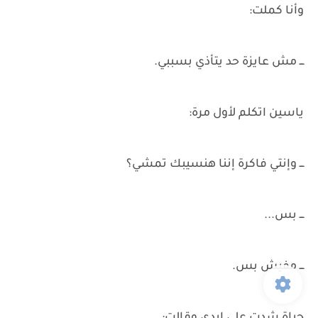
وأنا كملت:
ـــ مش عايزة حد يتأذي بسببي.
ياسين اتكلم لأول مرة:
ـــ وإنتي فاكرة إننا هنسيبك تمشي؟
ـــ بس...
ـــ مفيش بس.