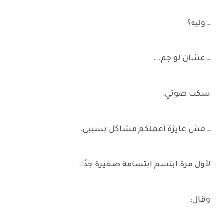
ـــ وليه؟
ـــ عشان لو جم...
سكت صوتي.
ـــ مش عايزة أعملكم مشاكل بسببي.
لأول مرة ابتسم ابتسامة صغيرة جدًا.
وقال: