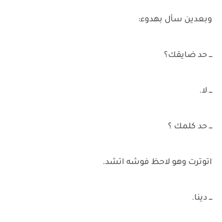
وبعدين سأل بهدوء:
ـــ حد ضايقك؟
ـــ لا.
ـــ حد كلمك ؟
اتوترت وهو لاحظ فوشه اتشد.
ـــ دينا.