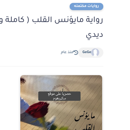
روايات مكتمله
رواية مايؤنس القلب ( كاملة و
ديدي
GeGe
منذ عام