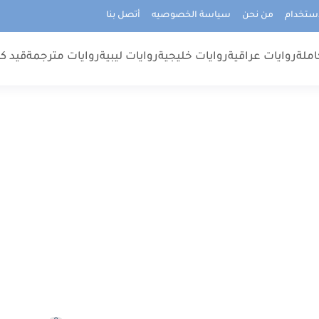
استخدام
من نحن
سياسة الخصوصيه
أتصل بنا
املة
روايات عراقية
روايات خليجية
روايات ليبية
روايات مترجمة
قيد كت