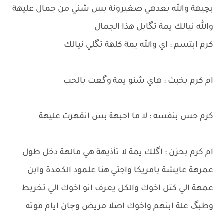
بچيهة والله بعدهي صغيرونة بس شني من جمال عليهة
والله نيالك يمة تگابل هذا الجمال
كرم ابتسم : اي والله يمة كلهة تگلي نيالك
ام كرم بخبث : هاي شنو يمة وگعت بالحب
كرم حس بنفسه : لا ما احبهة بس انقهرت عليهة
ام كرم بحزن : اگلك يمة لا تأذيهة هي مالهة دخل طول
عمرهة عايشة بامريكا واجتي هنا علمود الكعدة وابن
عمهة الي كتل اخوك والكل يعرف انو اخوك الي تخربط
وطبگ علة ابنهم واخوك اصلا مريض وچان ايام موته