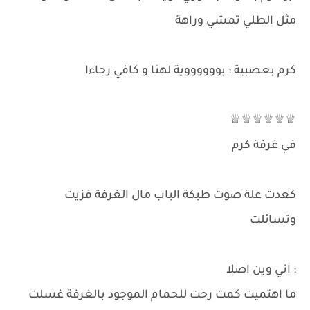
مثل الطلي تمشي وراهة
كرم بعصبية : بووووووية لهنا و كافي رجاءا
♕♕♕♕♕♕
في غرفة كرم
كعدت علة صوت طبكة الباب مال الغرفة فزيت
وتسائلت
: اني وين اصلا
ما اهتميت كمت رحت للحمام الموجود بالغرفة غسلت