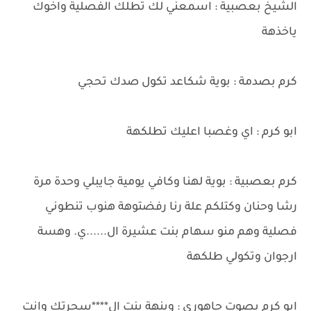
الشيخ بعصبية : اسمعني لك تطلك الفصلية واخوك
ياخذهة
كرم بصدمة : بوية شكاعد تكول صدك تحجي
ابو كرم : اي وغصبا اعليك تطلكهة
كرم بعصبية : بوية لهنا وكافي يومية جايبلي وحدة مرة
رشا وحنان وكتلكم علة رنا رفضتوهة هنوب تنطوني
فصلية وهم منو سهام بنت عشيرة ال......ي. وهسة
ارجوان وتكولي طلكهة
ابو كرم بصوت جاهوري : وينهة بنت ال****سحرتك وانت