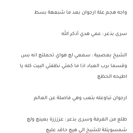
واجه هجم علة ارجوان بعد ما شبعهة بسط
سرى بذعر : عمي هدي أذكر الله
الشيخ بعصبية : سمعي لچ هواي تحملتچ انه بس
وقسما برب العباد اذا ما كمتي نظفتي البيت كله يا
اطيحه الحظچ
ارجوان تباوعله بتعب وهي فاصلة عن العالم
طلع من الغرفة وسرى بذعر : عززززة بعينچ ولچ
شمسويتلة للشيخ الي هيچ حاقد عليچ