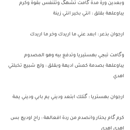
وبعدين ورة مدة گامت تشهگ وتتنفس بقوة وكرم
يباوعلهة بقلق : انتي بخير انتي زينة
ارجوان بذعر : ابعد عني ما اريدك وخر ما اريدك
وگامت تبچي بهستيريا وتدفع بيه وهو المصدوم
يباوعلهة بصدمة كمش اديهة وبقلق : ولچ شبيچ تخبلتي
اهدي
ارجوان بهستريا : گتلك ابتعد وديني يم بابي وديني يمة
كرم گام يحتار وانصدم من ردة افعالهة : راح اوديچ بس
اهدي اهدي