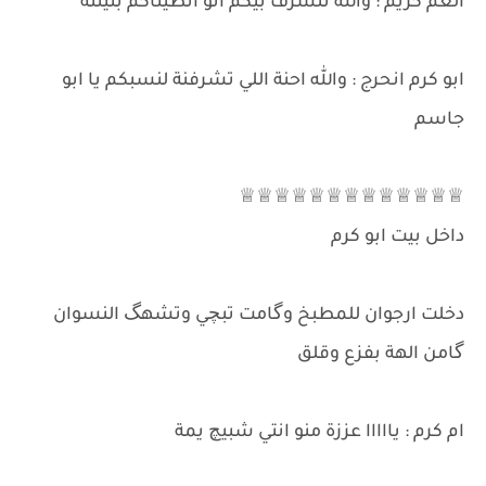
العم كريم : والله نتشرف بيكم انو انطيناكم بنيتنه
ابو كرم انحرج : والله احنة اللي تشرفنة لنسبكم يا ابو
جاسم
♕♕♕♕♕♕♕♕♕♕♕♕♕
داخل بيت ابو كرم
دخلت ارجوان للمطبخ وگامت تبچي وتشهگ النسوان
گامن الهة بفزع وقلق
ام كرم : يااااا عززة منو انتي شبيچ يمة