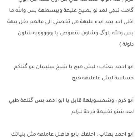
گامت تبجي لعد لو يصيح عليهة ويبسطهة بس والله ما
اخلي احد يمد ايده عليهة هي تخصني الي مالهم دخل بيهة
بس والله يلوگ وشلون تتنعوص يا بوووووية شلون
دلولة }
ابو احمد بعتاب : ليش هيچ يا شيخ سليمان مو گتلكم
حساسة ليش عاملتهة هيچ
أبو كرم : وشمسويلهة قابل يا ابو احمد بس گتلهة طبي
لعد شنو نخليهة فرجة للزلم
ابو احمد بعتاب : احلفك بابو فاضل عاملهة مثل بنياتك