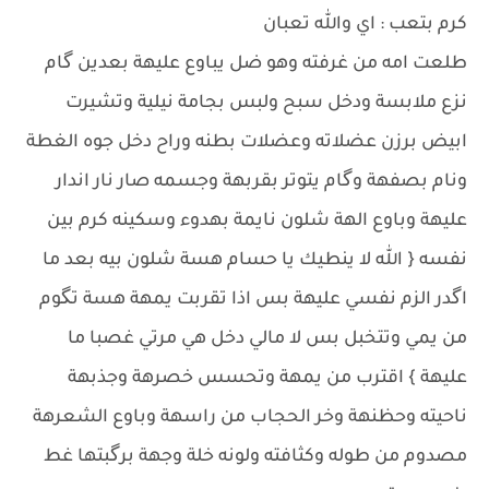
كرم بتعب : اي والله تعبان
طلعت امه من غرفته وهو ضل يباوع عليهة بعدين گام
نزع ملابسة ودخل سبح ولبس بجامة نيلية وتشيرت
ابيض برزن عضلاته وعضلات بطنه وراح دخل جوه الغطة
ونام بصفهة وگام يتوتر بقربهة وجسمه صار نار اندار
عليهة وباوع الهة شلون نايمة بهدوء وسكينه كرم بين
نفسه { الله لا ينطيك يا حسام هسة شلون بيه بعد ما
اگدر الزم نفسي عليهة بس اذا تقربت يمهة هسة تگوم
من يمي وتتخبل بس لا مالي دخل هي مرتي غصبا ما
عليهة } اقترب من يمهة وتحسس خصرهة وجذبهة
ناحيته وحظنهة وخر الحجاب من راسهة وباوع الشعرهة
مصدوم من طوله وكثافته ولونه خلة وجهة برگبتها غط