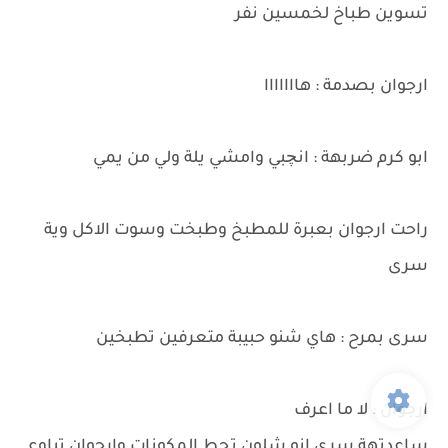
تسوين طباخ لخمسين نفر
ارجوان بصدمة : هااااااا
ابو كرم ضربهة : انچبي وامشي يلة ولي من يمي
راحت ارجوان بعبرة للمطبخ وطبخت وسوت الاكل وية
سرى
سرى بمرح : هاي شنو حبيبة متعرفين تطبخين
ارجوان : لا ما اعرف
ساعدتهة سرى انو شلون تحط المكونات وارجوان تباوع