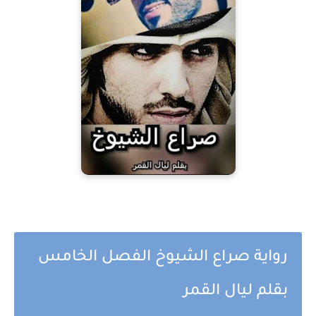
رواية صراع الشيوخ الفصل الخامس
بقلم ليال القمر