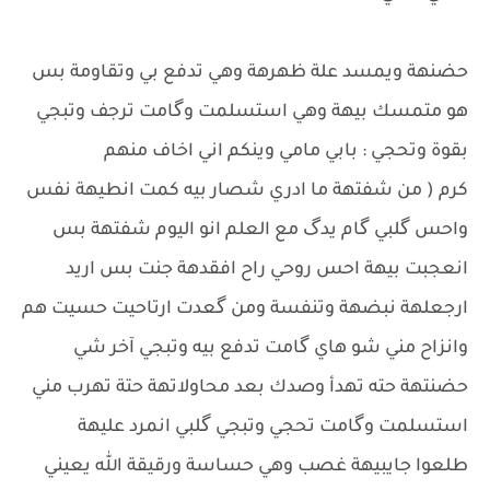
حضنهة ويمسد علة ظهرهة وهي تدفع بي وتقاومة بس
هو متمسك بيهة وهي استسلمت وگامت ترجف وتبجي
بقوة وتحجي : بابي مامي وينكم اني اخاف منهم
كرم ( من شفتهة ما ادري شصار بيه كمت انطيهة نفس
واحس گلبي گام يدگ مع العلم انو اليوم شفتهة بس
انعجبت بيهة احس روحي راح افقدهة جنت بس اريد
ارجعلهة نبضهة وتنفسة ومن گعدت ارتاحيت حسيت هم
وانزاح مني شو هاي گامت تدفع بيه وتبجي آخر شي
حضنتهة حته تهدأ وصدك بعد محاولاتهة حتة تهرب مني
استسلمت وگامت تحجي وتبجي گلبي انمرد عليهة
طلعوا جايبيهة غصب وهي حساسة ورقيقة الله يعيني