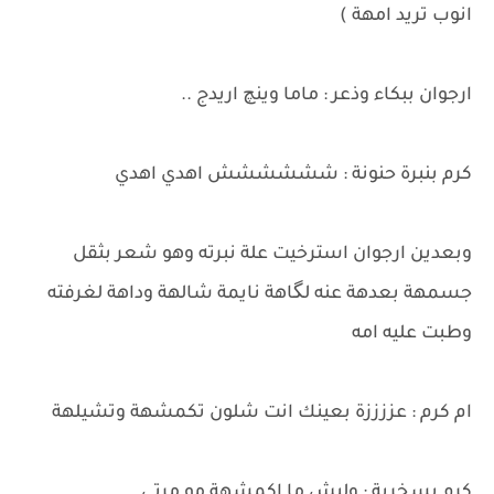
انوب تريد امهة )
ارجوان ببكاء وذعر : ماما وينچ اريدج ..
كرم بنبرة حنونة : شششششش اهدي اهدي
وبعدين ارجوان استرخيت علة نبرته وهو شعر بثقل
جسمهة بعدهة عنه لگاهة نايمة شالهة وداهة لغرفته
وطبت عليه امه
ام كرم : عززززة بعينك انت شلون تكمشهة وتشيلهة
كرم بسخرية : وليش ما اكمشهة مو مرتي