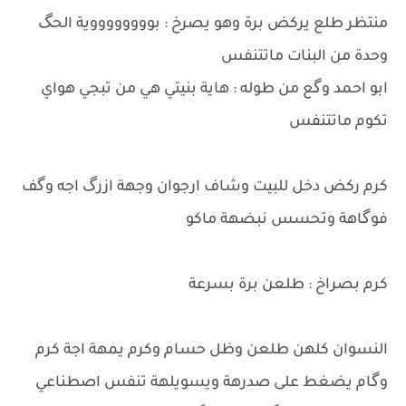
منتظر طلع يركض برة وهو يصرخ : بووووووووية الحگ
وحدة من البنات ماتتنفس
ابو احمد وگع من طوله : هاية بنيتي هي من تبجي هواي
تكوم ماتتنفس
كرم ركض دخل للبيت وشاف ارجوان وجهة ازرگ اجه وگف
فوگاهة وتحسس نبضهة ماكو
كرم بصراخ : طلعن برة بسرعة
النسوان كلهن طلعن وظل حسام وكرم يمهة اجة كرم
وگام يضغط على صدرهة ويسويلهة تنفس اصطناعي