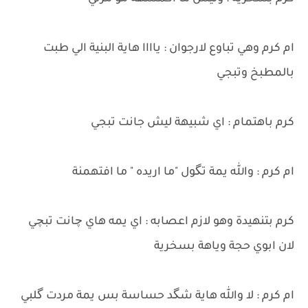
ام كرم وهي تباوع لارجوان : ياااا هاية البنية الي طبت
بالمطبخ وتبجي
كرم باهتمام : اي شبيهة ليش جانت تبجي
ام كرم : والله يمة تگول "ما اريده " ما افتهمنة
كرم بتنهيدة وهو لازم اعصابه : اي يمه هاي چانت تبچي
لان ابوي حجة وياهة بسخرية
ام كرم : لا والله هاية شگد حساسة بس يمة مردت گلبي