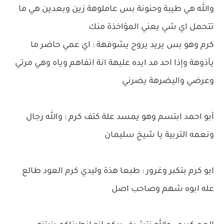
والله هي طيبة وحنونة بس عاملوهة زين وبعدين هي ما
تتحمل اي شي يعني المؤاخذة منك
كرم وهو بس يريد يروح يشوفهة : اي عمي حاضر ما
يأذوهة وإذا احد مد ايده عليهة انة اتفاهم وياه وهي مرتي
وعرضي واليضرهة يضرني
أبو احمد ابتسم وهو يمسد علة كتف كرم : والله رجال
ونعمه التربية يا شيخ سليمان
ابو كرم بتكبر وغرور : طبعا هذة وليدي كرم العود طالع
عله ابوه شهم وصاحب اصل