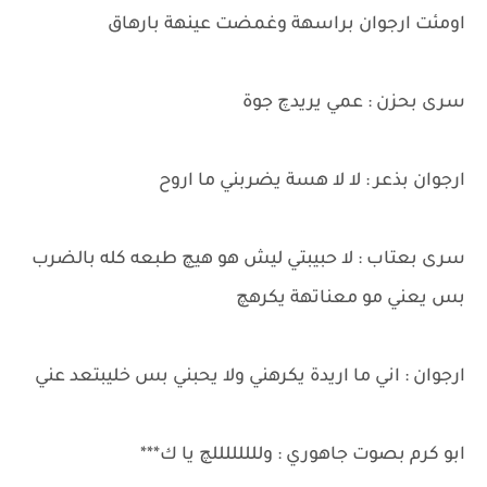
اومئت ارجوان براسهة وغمضت عينهة بارهاق
سرى بحزن : عمي يريدچ جوة
ارجوان بذعر : لا لا هسة يضربني ما اروح
سرى بعتاب : لا حبيبتي ليش هو هيچ طبعه كله بالضرب
بس يعني مو معناتهة يكرهچ
ارجوان : اني ما اريدة يكرهني ولا يحبني بس خليبتعد عني
ابو كرم بصوت جاهوري : وللللللللچ يا ك***