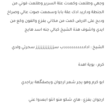
وجهي وطلعت وكعدت علة السرير وطلعت فوني من
الجنطة وداريد ادك علة بابا وسمعت صوت عالي وصراخ
ودبج على الارض كمت من مكاني بفزع والفون وكع من
ايدي واشوف هذة الشيخ كبالي جنه اسد هايج
الشيخ : ادادددددددددددب سززززززززززز سحرتي ولدي
كرم : بوية اهدة
ابو كرم وهو يجر شعر ارجوان ويصفگهة براجدي
ارجوان بفزع : هاي شكو منو انتو ابعدوا عني