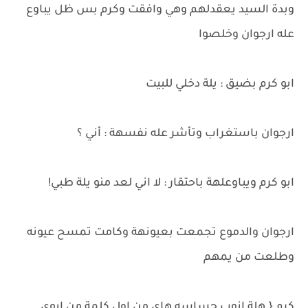
وبدة السيد يعقدلهم وهي وافقت وكرم بس ظل يباوع
عله ارجوان وخلصوا
ابو كرم بضيق : يلة دخلي للبيت
ارجوان باستغراب وتأشر عله نفسهة : أني ؟
ابو كرم ويباوعلهة باحتقار : لا اني لعد منو يلة طبي!
ارجوان والدموع تجمعت بعيونهة وكامت تمسح عيونه
وطلعت من يمهم
كرم { هلة انوب حساسه هاي من اول كلمة من ابوي