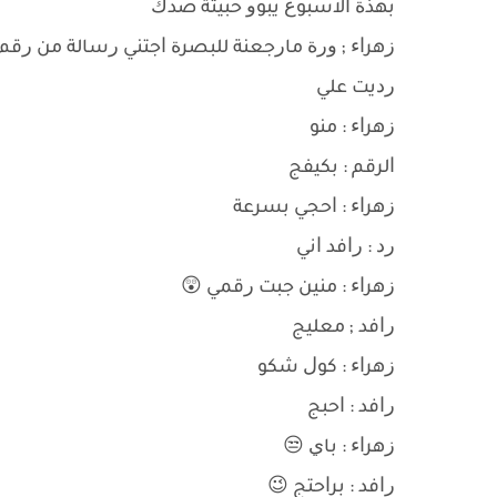
ﺑﻬﺬﺓ ﺍﻻﺳﺒﻮﻉ ﻳﺒﻮﻭ ﺣﺒﻴﺘﺔ ﺻﺪﻙ
ﺯﻫﺮﺍﺀ ; ﻭﺭﺓ ﻣﺎﺭﺟﻌﻨﺔ ﻟﻠﺒﺼﺮﺓ ﺍﺟﺘﻨﻲ ﺭﺳﺎﻟﺔ ﻣﻦ ﺭﻗﻢ
ﺭﺩﻳﺖ ﻋﻠﻲ
ﺯﻫﺮﺍﺀ : ﻣﻨﻮ
ﺍﻟﺮﻗﻢ : ﺑﻜﻴﻔﺞ
ﺯﻫﺮﺍﺀ : ﺍﺣﺠﻲ ﺑﺴﺮﻋﺔ
ﺭﺩ : ﺭﺍﻓﺪ ﺍﻧﻲ
ﺯﻫﺮﺍﺀ : ﻣﻨﻴﻦ ﺟﺒﺖ ﺭﻗﻤﻲ 😲
ﺭﺍﻓﺪ ; ﻣﻌﻠﻴﺞ
ﺯﻫﺮﺍﺀ : ﻛﻮﻝ ﺷﻜﻮ
ﺭﺍﻓﺪ : ﺍﺣﺒﺞ
ﺯﻫﺮﺍﺀ : ﺑﺎﻱ 😒
ﺭﺍﻓﺪ : ﺑﺮﺍﺣﺘﺞ 😉