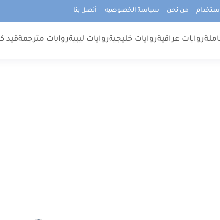
استخدام
من نحن
سياسة الخصوصيه
أتصل بنا
املة
روايات عراقية
روايات خليجية
روايات ليبية
روايات مترجمة
قيد كت