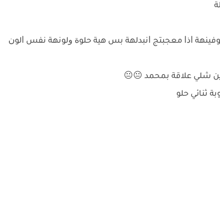
ﺔ
ﺸﻮﻓﻴﻨﻬﺔ ﺍﺫﺍ ﻣﻌﺠﺒﺘﺞ ﺍﻧﺒﺪﻟﻬﺔ ﺑﺲ ﻫﻴﺔ ﺣﻠﻮﺓ ﻭﻟﻮﻧﻬﺔ ﻧﻔﺲ ﺍﻟﻮﻥ
ﻦ ﺷﻠﻲ ﻋﻼﻗﺔ ﺑﻤﺤﻤﺪ 😐😐
ﺔ ﺛﻨﺎﺋﻲ ﺣﻠﻮ