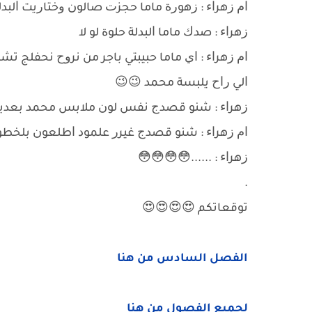
ﺍﻡ ﺯﻫﺮﺍﺀ : ﺯﻫﻮﺭﺓ ﻣﺎﻣﺎ ﺣﺠﺰﺕ ﺻﺎﻟﻮﻥ ﻭﺧﺘﺎﺭﻳﺖ ﺍﻟﺒﺪﻟ
ﺯﻫﺮﺍﺀ : ﺻﺪﻙ ﻣﺎﻣﺎ ﺍﻟﺒﺪﻟﺔ ﺣﻠﻮﺓ ﻟﻮ ﻻ
ﺍﻡ ﺯﻫﺮﺍﺀ : ﺍﻱ ﻣﺎﻣﺎ ﺣﺒﻴﺒﺘﻲ ﺑﺎﺟﺮ ﻣﻦ ﻧﺮﻭﺡ ﻧﺤﻔﻠﺞ ﺗ
ﺍﻟﻲ ﺭﺍﺡ ﻳﻠﺒﺴﺔ ﻣﺤﻤﺪ 😉😉
ﺯﻫﺮﺍﺀ : ﺷﻨﻮ ﻗﺼﺪﺝ ﻧﻔﺲ ﻟﻮﻥ ﻣﻼﺑﺲ ﻣﺤﻤﺪ ﺑﻌﺪﻳ
ﺍﻡ ﺯﻫﺮﺍﺀ : ﺷﻨﻮ ﻗﺼﺪﺝ ﻏﻴﺮﺭ ﻋﻠﻤﻮﺩ ﺍﻃﻠﻌﻮﻥ ﺑﻠﺨﻄﻮﺑ
ﺯﻫﺮﺍﺀ : ......😳😳😳😳
.
ﺗﻮﻗﻌﺎﺗﻜﻢ 😍😍😍😍
الفصل السادس من هنا
لجميع الفصول من هنا