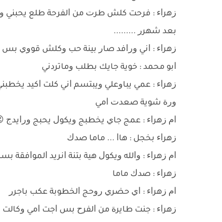
ﺯﻫﺮﺍﺀ : ﻓﺮﺣﺖ ﻛﻠﺶ ﻃﺮﺕ ﻣﻦ ﺍﻟﻔﺮﺣﺔ ﻃﻠﻊ ﻳﺤﺒﻨﻲ ﻭ
ﺑﻌﺪ ﺷﻬﺮﺭ .........
ﺯﻫﺮﺍﺀ : ﺍﻧﻲ ﻭﺭﺍﻓﺪ ﺻﺎﺭ ﺑﻴﻨﺔ ﺣﺐ ﻭﻛﻠﺶ ﻗﻮﻭﻱ ﺑﺲ ﻣﺤ
ﺍﺑﻮ ﻣﺤﻤﺪ : ﺧﻮﻳﺔ ﺟﺎﻳﻚ ﺑﻄﻠﺐ ﻭﻣﺎﺗﺮﺩﻧﻲ
ﺯﻫﺮﺍﺀ : ﻋﻤﻲ ﻳﺒﺎﻭﻋﻠﻲ ﻭﻳﺒﺘﺴﻢ ﺍﻧﻲ ﻛﻠﺖ ﺍﻛﻴﺪ ﻳﺨﻄ
ﻭﺭﺓ ﺷﻮﻳﺔ ﺻﻌﺪﺕ ﺍﻣﻲ
ﺍﻡ ﺯﻫﺮﺍﺀ : ﻋﻤﺞ ﺟﺎﻱ ﻳﺨﻄﺒﺞ ﻭﻳﻜﻮﻝ ﻳﺤﺒﺞ ﻭﺭﺍﻳﺪﺝ 
ﺯﻫﺮﺍﺀ ﺑﺨﺠﻞ : ﻫﺎﺍ ... ﻣﺎﻣﺎ ﺻﺪﻙ
ﺍﻡ ﺯﻫﺮﺍﺀ : ﻭﺍﻟﻠﻪ ﻭﻳﻜﻮﻝ ﻫﻴﺔ ﺑﺘﻨﺔ ﺍﻧﺮﻳﺪ ﺍﻟﻤﻮﺍﻓﻘﺔ ﺑﺴ
ﺯﻫﺮﺍﺀ : ﺻﺪﻙ ﻣﺎﻣﺎ
ﺍﻡ ﺯﻫﺮﺍﺀ : ﺍﻱ ﺣﻀﺮﻱ ﺭﻭﺣﺞ ﺍﻟﺨﻄﻮﺑﺔ ﻋﻜﺐ ﺑﺎﺟﺮﺭ
ﺯﻫﺮﺍﺀ : ﺟﻨﺖ ﻃﺎﻳﺮﺓ ﻣﻦ ﺍﻟﻔﺮﺡ ﺑﺲ ﺍﺟﺖ ﺍﻣﻲ ﻭﻛﺎﻟﺖ