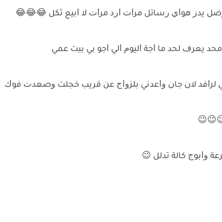
ﺿﻞ ﻳﺪﺯ ﻫﻮﺍﻱ ﺭﺳﺎﺋﻞ ﻣﺮﺍﺕ ﺍﺭﺩ ﻣﺮﺍﺕ ﻻ ﺍﺑﻴﻊ ﺛﻜﻞ 😂😂😂
ﺪ ﻳﻌﺮﻑ ﻟﺤﺪ ﻣﺎ ﺍﺟﺔ ﺍﻟﻴﻮﻡ ﺍﻟﻲ ﺍﺟﻮ ﺑﻲ ﺑﻴﺖ ﻋﻤﻲ
ﺒﻨﻲ ﻟﺮﺍﻓﺪ ﻻﻥ ﺟﺎﻥ ﻭﺍﻋﺪﻧﻲ ﺑﻠﺰﻭﺍﺝ ﻋﻦ ﻗﺮﻳﺐ ﺧﺠﻠﺖ ﻭﺻﻌﺪﺕ ﻓﻮﻙ
😉😉
ﺮﻋﺔ ﻭﺍﺑﻮﺝ ﻛﺎﻟﺔ ﺗﺪﻟﻞ 😉