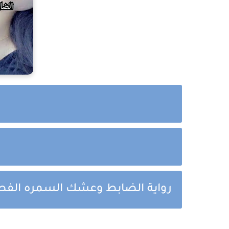
رواية الضابط وعشك السمره الفصل