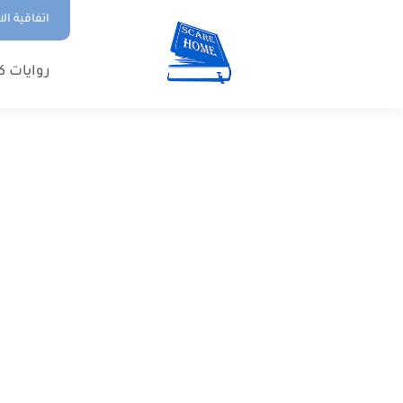
اتفاقية ال
روايات ك