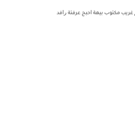
 ﻏﺮﻳﺐ ﻣﻜﺘﻮﺏ ﺑﻴﻬﺔ ﺍﺣﺒﺞ ﻋﺮﻓﺘﺔ ﺭﺍﻓﺪ