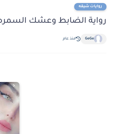
روايات شيقه
رواية الضابط وعشك السمره الفصل الخ
GeGe
منذ عام