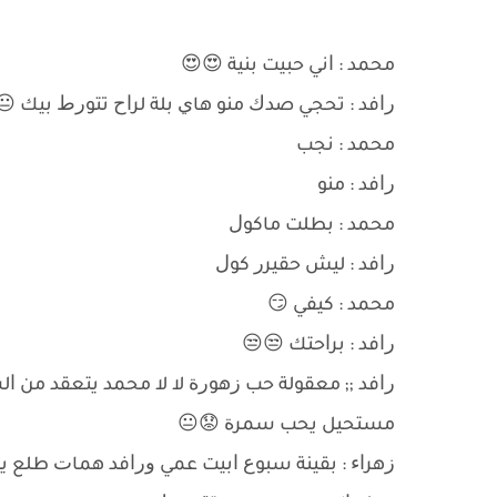
ﻣﺤﻤﺪ : ﺍﻧﻲ ﺣﺒﻴﺖ ﺑﻨﻴﺔ 😍😍
ﺭﺍﻓﺪ : ﺗﺤﺠﻲ ﺻﺪﻙ ﻣﻨﻮ ﻫﺎﻱ ﺑﻠﺔ ﻟﺮﺍﺡ ﺗﺘﻮﺭﻁ ﺑﻴﻚ 
ﻣﺤﻤﺪ : ﻧﺠﺐ
ﺭﺍﻓﺪ : ﻣﻨﻮ
ﻣﺤﻤﺪ : ﺑﻄﻠﺖ ﻣﺎﻛﻮﻝ
ﺭﺍﻓﺪ : ﻟﻴﺶ ﺣﻘﻴﺮﺭ ﻛﻮﻝ
ﻣﺤﻤﺪ : ﻛﻴﻔﻲ 😏
ﺭﺍﻓﺪ : ﺑﺮﺍﺣﺘﻚ 😒😒
ﺭﺍﻓﺪ ;; ﻣﻌﻘﻮﻟﺔ ﺣﺐ ﺯﻫﻮﺭﺓ ﻻ ﻻ ﻣﺤﻤﺪ ﻳﺘﻌﻘﺪ ﻣﻦ ﺍ
ﻣﺴﺘﺤﻴﻞ ﻳﺤﺐ ﺳﻤﺮﺓ 😟😐
ﺯﻫﺮﺍﺀ : ﺑﻘﻴﻨﺔ ﺳﺒﻮﻉ ﺍﺑﻴﺖ ﻋﻤﻲ ﻭﺭﺍﻓﺪ ﻫﻤﺎﺕ ﻃﻠﻊ 