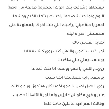
بيفتحلها وشافت بنت اخوك المحترمة طالعة من اوضة
النوم ولما جت تنصحها راحت ضربتها بالقلم ووشها
احمر يا حبة عيني يرضيك اللي بنت اخوك بتعملو دة حتى
معملتش احترام ليك
نهاية الفلاش باك
نور..كدب يا عمي واللهي كدب رؤي كانت معايا
يوسف…يعني بنتي هتكدب
رؤي..واللهي يا عمو يوسف انا كنت معاها
يوسف..وايه مصلحتها انها تكذب
رؤي..ااصل اصل يا عمو اخويا كان هيتجوز نور و و طنط
عبير و فرح مكنوش عايزين ولما نور قالتلها اتعصبت
وقالت انهم اكيد عاملين حاجة غلط