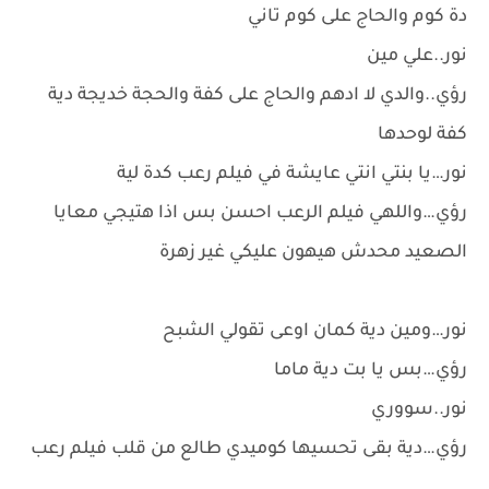
دة كوم والحاج على كوم تاني
نور..علي مين
رؤي..والدي لا ادهم والحاج على كفة والحجة خديجة دية
كفة لوحدها
نور…يا بنتي انتي عايشة في فيلم رعب كدة لية
رؤي…واللهي فيلم الرعب احسن بس اذا هتيجي معايا
الصعيد محدش هيهون عليكي غير زهرة
نور…ومين دية كمان اوعى تقولي الشبح
رؤي…بس يا بت دية ماما
نور..سووري
رؤي…دية بقى تحسيها كوميدي طالع من قلب فيلم رعب