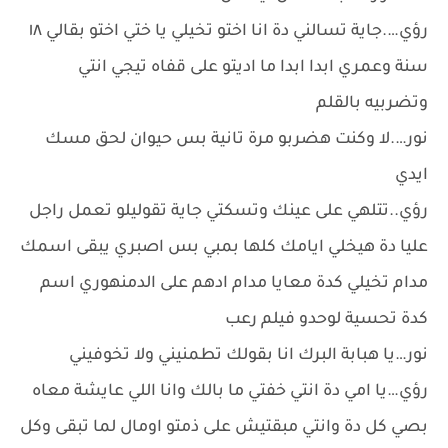
رؤي….جاية تسالني دة انا اختو تخيلي يا ختي اختو بقالي ١٨
سنة وعمري ابدا ابدا ما اديتو على قفاه تيجي انتي
وتضربيه بالقلم
نور….لا وكنت هضربو مرة تانية بس حيوان لحق مسك
ايدي
رؤي..تتلهي على عينك وتسكتي جاية تقوليلو تعمل راجل
عليا دة هيخلي ايامك كلها بمبي بس اصبري يبقى اسمك
مدام تخيلي كدة معايا مدام ادهم على الدمنهوري اسم
كدة تحسية لوحدو فيلم رعب
نور…يا هبابة البرك انا بقولك تطمنيني ولا تخوفيني
رؤي…يا امي دة انتي خفتي ما بالك وانا اللي عايشة معاه
بصي كل دة وانتي مبقتيش على ذمتو اومال لما تبقى وكل