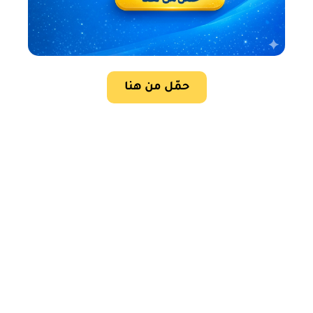
حمّل من هنا