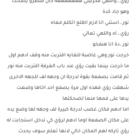
رؤي…واللهي فكرتيني هههههههه كان منظرو يضحك
وهو جاد كدة
نور…استني انا لازم اطلع اتكلم معاه
رؤي…اه واللهي تعالي
نور..دة انا هنفخو
خرجت نور وهي غاضبة للغايه اقتربت منه وقف ادهم اول
ما خرجت بينما بقيت رؤي عند باب الغرفة اقتربت منه نور
ثم قامت بصفعة بقوة لدرجة ان وجهه لف للجهه الاخرى
شهقت رؤي فهذه اول مرة يصفع احد اخاها وضعت
يدها على فمها منعا لضحكتها
اما ادهم فكان غضب لدرجة كبيرة لف وجهه لها وضع يده
على مكان الصفعة اوما ادهم لرؤي كي تدخل استجابت له
رؤي تاركه لهم المكان خالي لانها تعلم سوف يحدث