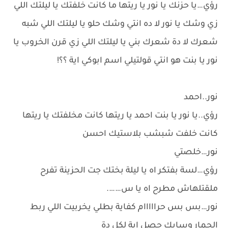
رؤي…يا حزنك يا نور يا ريتها ما كانت خلفتك يا ليلتك اللي
زي وشك يا نور لا ده انتي وشك حلو يا ليلتك اللي شبه
شعرك لا دة شعرك بني يا ليلتك اللي زي قرن الخروب يا
نور يا بنت هو انتي قولتيلي اسم ابوكي اية ؟؟!
نور..احمد
رؤي..يا نور يا بنت احمد يا ريتها كانت مخلفتك يا ريتها
كانت خلفت شبشب بلاستيك احسن
نور…خلصتي
رؤي…لسة بفتكر اه يا ليلة بختك جت الحزينة تفرح
ملقتلهاش مطرح اه يا س…….
نور…بس بس حرااااام كفاية بطلي يخربيت اللي ربط
الحمار وسابك حصل اية لكل دة