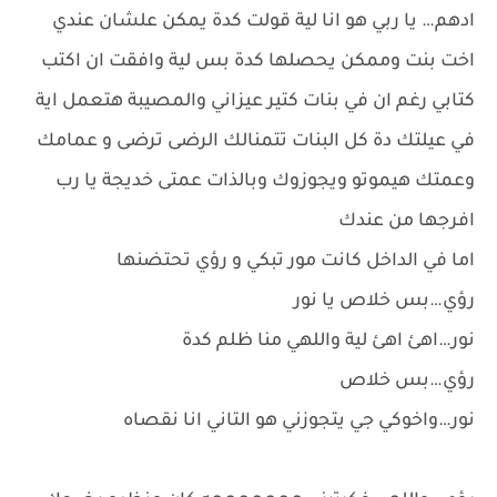
ادهم… يا ربي هو انا لية قولت كدة يمكن علشان عندي
اخت بنت وممكن يحصلها كدة بس لية وافقت ان اكتب
كتابي رغم ان في بنات كتير عيزاني والمصيبة هتعمل اية
في عيلتك دة كل البنات تتمنالك الرضى ترضى و عمامك
وعمتك هيموتو ويجوزوك وبالذات عمتى خديجة يا رب
افرجها من عندك
اما في الداخل كانت مور تبكي و رؤي تحتضنها
رؤي…بس خلاص يا نور
نور…اهئ اهئ لية واللهي منا ظلم كدة
رؤي…بس خلاص
نور…واخوكي جي يتجوزني هو التاني انا نقصاه