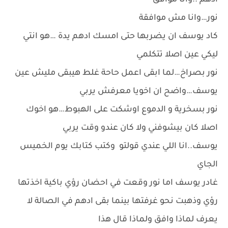
ادهم ..وانا موافق
نور…وانا مش موافقة
كاد يوسف ان يضربها حتى امسك ادهم يدة …هو انتي
ليكي عين اصلا تتكلمي
نور بصراخ…لما ابقى اعمل حاحة غلط هيبقى مليش عين
يوسف…واضح ان اخويا معرفش يربي
نور بسخرية و الدموع اوشكت على الهبوط…هو اخوك
اصلا كان بيشوفني ولا كان عندو وقت يربي
يوسف..انا اللي عندي قولتو وكتب كتابك يوم الخميس
الجاي
غادر يوسف اما نور وقعت في احضان رؤي باكية اخذتها
رؤي وذهبت نحو غرفتها بينما بقى ادهم في الصالة لا
يعرف لماذا وافق ولماذا قال هذا