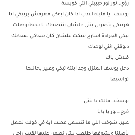
رؤي..نور نور حبيبتي انتي كويسة
يوسف…يا قليلة الادب اذا كان ابوكي معرفش يربيكي انا
هربيكي بتضربي بنتي علشان بتنصحك يا بجحة وصلت
بيكي الجراءة امبارح سكت علشان كان معاكي صحابك
دلوقتي انني لوحدك
فلاش باك
دخل يوسف المنزل وجد ابنتة تبكي وعبير بجانبها
تواسيها
يوسف…مالك يا بنتي
فرح…نور يا بابا
عبير..شوفت اللي ما تتسمى عملت اية في قولت نعمل
بأصلنا ونشوفها طلعت بنتي تطمن عليها لقيت راجل