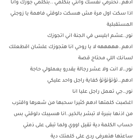
ادهم..تحترمي نفسك وانتي بتكلمي ..بتكلمي جوزك وانا
اذا سكت اول مرة مش هسكت دلوقتي فاهمة يا زوجتي
المستقبلية
نور..عشم ابليس في الجنة اني اتجوزك
ادهم..هههههه لا يا روحي انا هتجوزك علشان اقطعلك
لسانك اللي محتاج قصة
نور…لا انت ولا عشر رجالة يقدرو يعملولي حاجة
ادهم…تؤتؤتؤتؤ كفاية راجل واحد عليكي
نور…جي تعمل راجل عليا انا
اغضبت كلمتها ادهم كثيرا سحبها من شعرها واقترب
من اذنها بنبرة لا تبشر بالخير..انا هسيبك دلوقتي بس
حساب الكلمة دية تقيل اووي ولما تبقى على ذمتي
ساعتها هتعرفي ردي على كلمتك دية