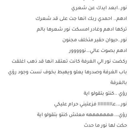
نور..ابعد ايدك عن شعري
ادهم.. احمدي ربك انها جت على قد شعرك
تركها ادهم وغادر امسكت نور شعرها بالم
نور..حيوان حقير متخلف مجنون
ادهم بصوت عالي…نووووور
ركضت نور الي الغرفة كانت تعتقد انها قد ذهب اغلقت
باب الغرفة وصدرها يعلو ويهبط بخوف نست وجود رؤي
بالغرفة
رؤي ..كنتو بتقولو اية
نور….عاااااااااا فزعتيني حرام عليكي
رؤي….هههههههه معلش كنتو بتقولو اية
حكت لها نور ما حدث