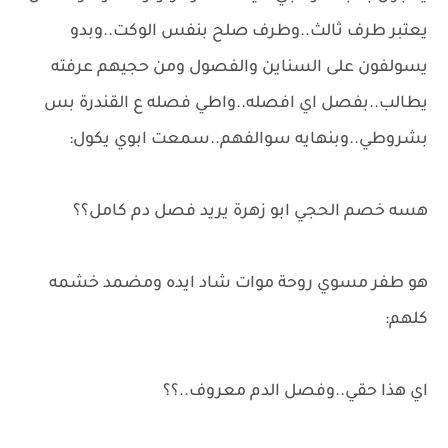
يعتبر طرف ثالث..وطرف صلح بنفس الوكت..وبدو
يسولفون على السناين والفصول ومن حجيهم عرفته
يطالب..بفصل اي افصله..واطي فصله ع القندرة بس
بشروطي..وبنهايه سوالفهم..سمعت ابوي يكول:
هسه خصم الحجي ابو زهرة يريد فصل دم كامل؟؟
هو طفر مسوي روحة موات شاد ايده ومضمد خشمه
كلهم:
اي هذا حقي..وفصل الدم معروف..؟؟