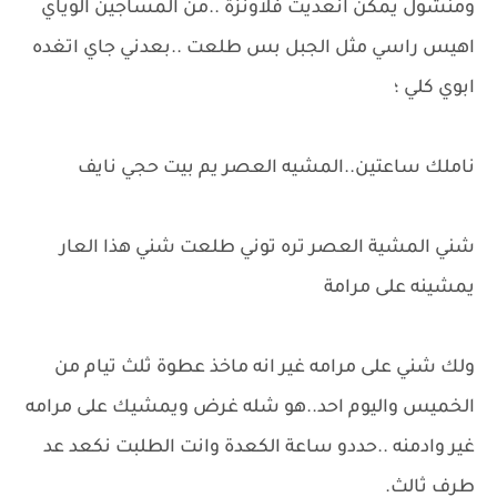
ومنشول يمكن انعديت فلاونزة ..من المساجين الوياي
اهيس راسي مثل الجبل بس طلعت ..بعدني جاي اتغده
ابوي كلي ؛
ناملك ساعتين..المشيه العصر يم بيت حجي نايف
شني المشية العصر تره توني طلعت شني هذا العار
يمشينه على مرامة
ولك شني على مرامه غير انه ماخذ عطوة ثلث تيام من
الخميس واليوم احد..هو شله غرض ويمشيك على مرامه
غير وادمنه ..حددو ساعة الكعدة وانت الطلبت نكعد عد
طرف ثالث.