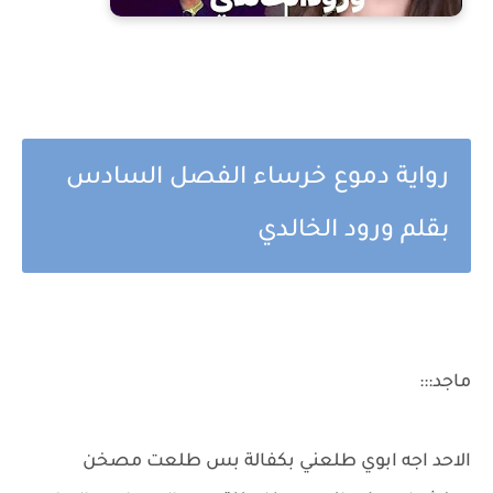
رواية دموع خرساء الفصل السادس
بقلم ورود الخالدي
ماجد:::
الاحد اجه ابوي طلعني بكفالة بس طلعت مصخن