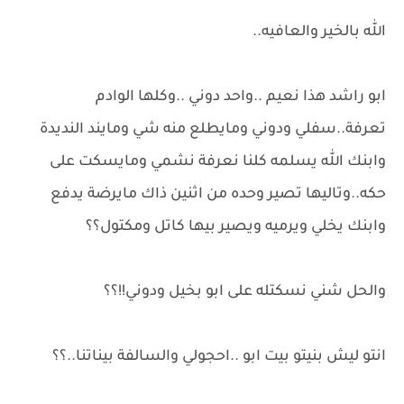
الله بالخير والعافيه..
ابو راشد هذا نعيم ..واحد دوني ..وكلها الوادم
تعرفة..سفلي ودوني ومايطلع منه شي ومايند النديدة
وابنك الله يسلمه كلنا نعرفة نشمي ومايسكت على
حكه..وتاليها تصير وحده من اثنين ذاك مايرضة يدفع
وابنك يخلي ويرميه ويصير بيها كاتل ومكتول؟؟
والحل شني نسكتله على ابو بخيل ودوني!!؟؟
انتو ليش بنيتو بيت ابو ..احجولي والسالفة بيناتنا..؟؟