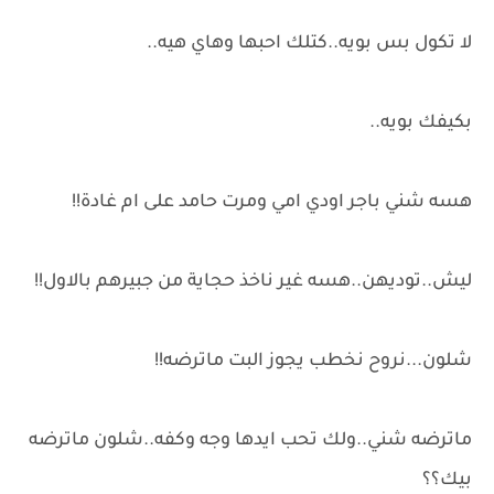
لا تكول بس بويه..كتلك احبها وهاي هيه..
بكيفك بويه..
هسه شني باجر اودي امي ومرت حامد على ام غادة!!
ليش..توديهن..هسه غير ناخذ حجاية من جبيرهم بالاول!!
شلون...نروح نخطب يجوز البت ماترضه!!
ماترضه شني..ولك تحب ايدها وجه وكفه..شلون ماترضه
بيك؟؟