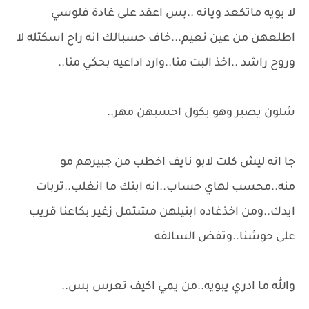
لا بويه ماتكعد ويانه ..بس اعقد على غادة فلوسي
اطلعهن من عين نعيم...خاف حسبالك انه راح اسكتله لا
وروح راشد ..اخذ البت منا..وارد اداعيه بحكي منا..
شلون يصير وهو يكول احسبهن مهر..
جا انه ليش كلت لابو نايف اخطب من جبيرهم مو
منه..محسب لهاي حساب..انه ابنك ما انغلب..تربات
ايدك..ومن اخذغاده ابنيلهن مشتمل زغير بكاعنا قريب
على حوشنا..وتفض السالفه
والله ما ادري يبويه..من يمي اكيف تعرس بس..