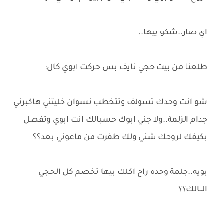
اي صار..شكو بيها..
طلعنا من بيت حجي نايف بس حركت ابوي كال:
شو انت وحدك تسولف وتتخطب نسوان خليتني هاكبرني
جدام الزلمة..ولا جني ابوك حسبالك انت ابوي وتفصل
بكيفك لروحك شني ولك طفرت من ماعوني بعد؟؟
بويه..جلمة وحده راح اكلك بيها تخصم كل الحجي
البالك؟؟