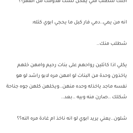
اكلك شطلب مني يمكن تشك هدومك من القهر؟؟
انه من يمي..دمي فار كبل ما يحجي ابوي كتله:
شطلب منك..
يكلي اذا كاتلين رواحهم على بنات رحيم وامهن خلهم
ياخذون وحدة من البنات لو امهن مره لابو راشد لو هو
نفسه ماجد ياخذله وحده منهن..ويخلهن كلهن جوه جناحة
شكلك ..صارن منه وبيه ..بعد..
شلون..يعني يريد ابوي لو انه ناخذ ام غادة مره النه؟؟