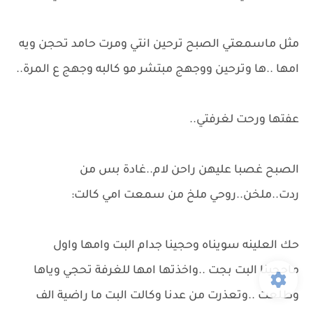
مثل ماسمعتي الصبح ترحين انتي ومرت حامد تحجن ويه
امها ..ها وترحين ووجهج مبتشر مو كالبه وجهج ع المرة..
عفتها ورحت لغرفتي..
الصبح غصبا عليهن راحن لام..غادة بس من
ردت..ملخن..روحي ملخ من سمعت امي كالت:
حك العلينه سويناه وحجينا جدام البت وامها واول
ماحجينا البت بجت ..واخذتها امها للغرفة تحجي وياها
وطلعت ..وتعذرت من عدنا وكالت البت ما راضية الف