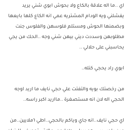
اي ..ما اله علاقة بالكاع ولا بحوش ابوي شني يريد
يفشلني ويه الودام المشتريه عمي انه الكاع كلها بايعها
وبضمنها الحوش ومستلم فلوسهن والفلوس جنت
مطلوبهن وسددت ديني بيهن شني وجه ..الحك من يجي
يحاسبني على حلالي ..
ابوي راد يحجي كتله..
من رخصتك بويه والتفتت علي حجي نايف ما اريد اوجه
الحجي اله لان انه مستصغرة ..مااريد اكبر راسه..
اي حجي نايف..انه جاي وياكم بالحجي..اطي ٦ملايين..من