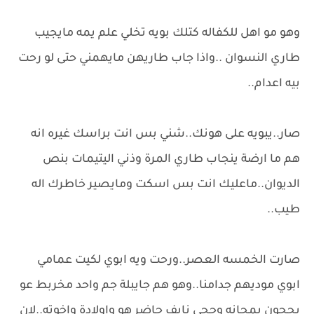
وهو مو اهل للكفاله كتلك بويه تخلي علم يمه مايجيب
طاري النسوان ..واذا جاب طاريهن مايهمني حتى لو رحت
بيه اعدام..
صار..يبويه على هونك..شني بس انت براسك غيره انه
هم ما ارضة ينجاب طاري المرة وذني اليتيمات بنص
الديوان..ماعليك انت بس اسكت ومايصير خاطرك اله
طيب..
صارت الخمسه العصر..ورحت ويه ابوي لكيت عمامي
ابوي موديهم جدامنا..وهو هم جايبلة جم واحد مخربط عو
يحجون بمجانه وحجي نايف حاضر هو واولادة واخوته..لان