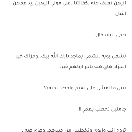
اتيهن تعرف هنه بكفالتنا..على موتي اتيهين بيد عمهن
النذل
حجي نايف كال:
نشمي بويه..نشمي يماجد بارك الله بيك..وجزاك خير
الجزاء هاي هيه باجر اردلهم خبر..
بس ما امشي على نعيم واخطب منه؟؟
جامنين تخطب يعمي!!
تروح انت وابوي وتخطبلي من جبيرهم..وهاي هيه..