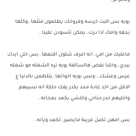
ولاحرام..
بويه بس البت خرسه وفروخك يطلعون مثلها..وكلها
بجفه وامك اذا درت..يمكن تتسودن علينا..
ماعليك من امي..انه اعرف شلون اقنعها..بس خلي ايدك
بيدي..وخلنا نفض هالسالفة بويه تره الشغله مو شغله
عرس وعشك...وبس بويه اخواتها..يتلطمن بالدنيا ع
الاقل من اخذ غادة محد يكدر يفك حلكة انه نسيبهم
واخليهم حدر جناحي وكلشي يكعد بمجانه..
بس امهن تضل غريبة مايصير..تكعد ويانه..