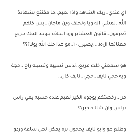
اي عندي..ربك الشاهد واذا نعيم..ما مقتنع بشهادة
الله..نمشي انه ويا ونحلف وين ماجان..بس كلكم
تعرفون..قانون العشاير وره الحلف ينوخذ الحك مربع
معناتها ال١٥....يصيرن ٦٠..مو هذا حك الله يولا؟؟؟
هو سمعني كلت مربع..ندس نسيبه وتسيبه راح ..حجة
ويه حجي نايف..حجي..نايف كال..
من..رخصتكم يوجوه الخير نعيم عنده حسبه يمي راس
براس وان شالله خير؟؟
وطلع هو وابو نايف يحجون بره يمكن نص ساعة وردو