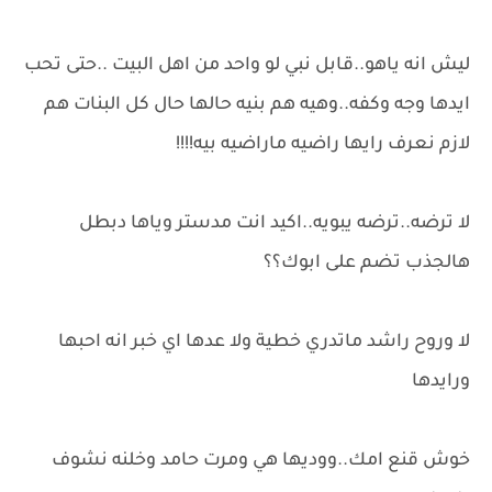
ليش انه ياهو..قابل نبي لو واحد من اهل البيت ..حتى تحب
ايدها وجه وكفه..وهيه هم بنيه حالها حال كل البنات هم
لازم نعرف رايها راضيه ماراضيه بيه!!!!
لا ترضه..ترضه يبويه..اكيد انت مدستر وياها دبطل
هالجذب تضم على ابوك؟؟
لا وروح راشد ماتدري خطية ولا عدها اي خبر انه احبها
ورايدها
خوش قنع امك..ووديها هي ومرت حامد وخلنه نشوف