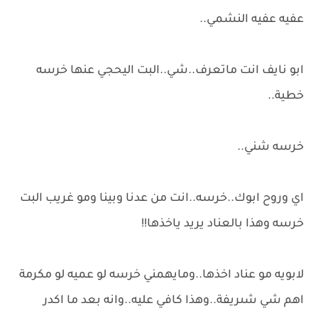
عفيه عفيه النشمي..
ابو نايف انت ماتعرف..شي..البت اليحجي عنها خرسه
خطية..
خرسه شني..
اي وروح ابوك..خرسه..انت من عدنا وبينا ومو غريب البت
خرسه وهذا بالعناد يريد ياخذها!!
لابويه مو عناد اخذها..ومايهمني خرسه لو عميه لو مكرمة
اهم شي شىريفة..وهذا كافي عليه..وانه بعد ما اكدر