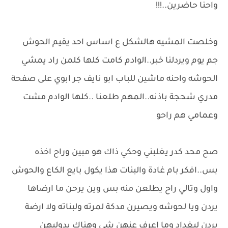
واحنا حاضرين..!!!
وخلصت المشيه هالشكل ع اساس احد يقيم الحوش
جم يوم ويردلنا خبر..الوادم كامت كلها كلمن راد يمشي
الحوشه واحنه ماشين للباب ابو نايف جر ابوي على صفحة
مدري شحجة باذنه..المهم طلعنا ..كلها الوادم مشت
وعمامي هم راحو
صح محد كدر يغلبني وحكي ذاك هو مبين وراح اخذه
بس..افكر بام غادة والبنات هذا يكول بايع الكاع والحوش
واول وتالي راح يطلعن منه بس وين يرحن ما ارضاها
يردن ويا لحوشه ويصيرن مدكة لمرته ولبناته ولا ارضة
يردن لبغداد وما اعرف عنهن شي وهناك يدولبهن