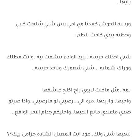
رايها..
وردينه للحوش كعدنا وي امي بس شني شلعت كلبي
وحطته بيدي كامت تلطم :
شني اخذلك خرسه..تريد الوادم تتشمت بيه..وانت مطلك
ووراك شماته ...شني شعوزك وتاخذ خرسه..
يمه..مثل ماكلت لابوي راح اكلج عاشكها
واحبها..واريدها..مرة الي...رضيتي لو مارضيتي..واذا صرتو
ضدي ماعندي مانع انهبها..واخليكم جدام الامر الواقع...
تنهبها شني ولك..عود انت المعدل الشادة حزامي بيك؟؟