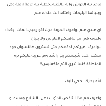
ماجد بنه الحوش وانه ..الكتله..خطية بيه حرمة ارملة وهي
وبنياتها اليتيمات واعتقد انت عندك علم
اي عندي علم..واعرف الحرمة مرت اخو رحيم..المات ابغداد
واعرف هم انتو ماهمكم لافلوس ولا بنيان
..واعرف..غيرتكم تدفعكم حتى تسترون هالنسوان جوه
سكف..هذه شيمتكم يبو راشد ومو غريبة عليكم تره
المنطقة كلها تدري انتم متكفليهن!!
الله يعزك..حجي نايف..
واعرف هم هذا الناقص الدثو ..ذبهن بالشارع وهسه لو