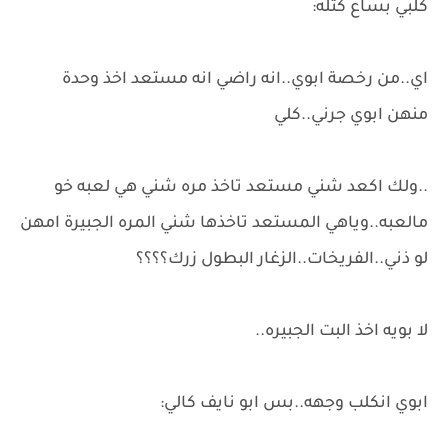
كلبي بساع كتله:
اي..من رخصة ابوي..انه راضي انه مستعد اخذ وحدة
منهن ابوي جرني..كلي
..ولك اكعد شني مستعد تاخذ مره شني هي لعبه خو
مالعبه..وياهي المستعد تاخذها شني المره الجبيرة امهن
لو ذني..الفريخات..الزغار البطول زرك؟؟؟؟
لا بويه اخذ البت الجبيره..
ابوي انكلب وجهه..بس ابو نايف كالي: