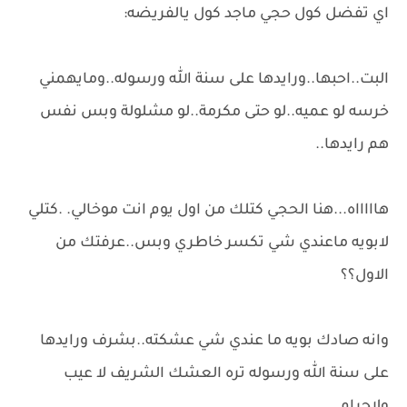
اي تفضل كول حجي ماجد كول يالفريضه:
البت..احبها..ورايدها على سنة الله ورسوله..ومايهمني
خرسه لو عميه..لو حتى مكرمة..لو مشلولة وبس نفس
هم رايدها..
هاااااه...هنا الحجي كتلك من اول يوم انت موخالي. .كتلي
لابويه ماعندي شي تكسر خاطري وبس..عرفتك من
الاول؟؟
وانه صادك بويه ما عندي شي عشكته..بشرف ورايدها
على سنة الله ورسوله تره العشك الشريف لا عيب