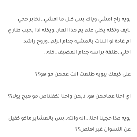
بويه راح امشي وياك بس كبل ما امشي..تخابر حجي
نايف وتكله يخلي علم يم هذا العار..ويكله اذا يجيب طاري
ام غادة لو البنات بالمشيه جدام الزلم..وروح راشد
اخلي..طلقة براسه جدام المضيف..كله..
على كيفك يبويه طلعت انت عمهن مو هو؟؟
اي احنا عمامهن هو. ذبهن واحنا تكفلناهن مو هيج يولا؟؟
بويه هذا حجينا احنا...انه وانته..بس بالعشاير ماكو كفيل
عن النسوان غير اهلهن؟؟