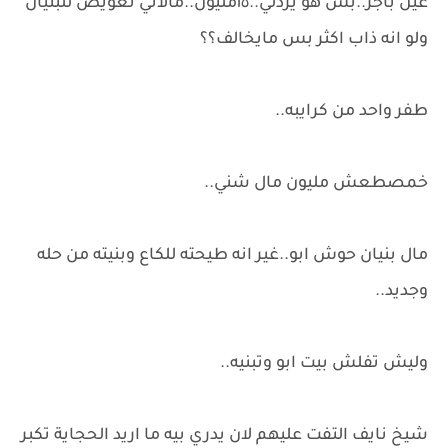
عين باجر..بس هو يردلي..١٥مليون..مالاتي تعويض للبنيان
ولو انه ذاب اكثر بس مايخالف؟؟
طفر واحد من كرايبه..
خمصطعش مليون مال شني..
مال بنيان حوش ابو..غير انه طيحته للكاع وبنيته من حله
وجديد..
وليش تفلش بيت ابو وتبنيه..
شيخ نايف التفت عليهم لان يدري بيه ما اريد الحجاية تكبر