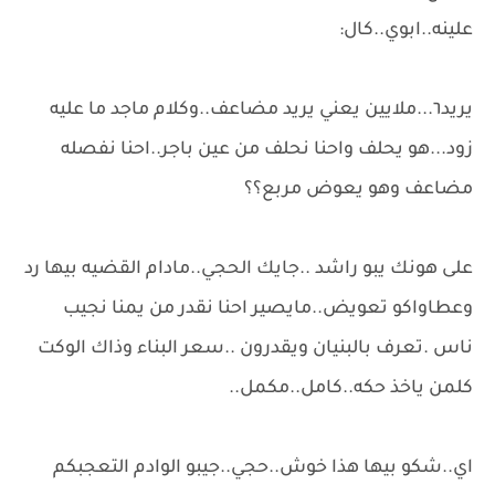
علينه..ابوي..كال:
يريد٦...ملايين يعني يريد مضاعف..وكلام ماجد ما عليه
زود...هو يحلف واحنا نحلف من عين باجر..احنا نفصله
مضاعف وهو يعوض مربع؟؟
على هونك يبو راشد ..جايك الحجي..مادام القضيه بيها رد
وعطاواكو تعويض..مايصير احنا نقدر من يمنا نجيب
ناس .تعرف بالبنيان ويقدرون ..سعر البناء وذاك الوكت
كلمن ياخذ حكه..كامل..مكمل..
اي..شكو بيها هذا خوش..حجي..جيبو الوادم التعجبكم