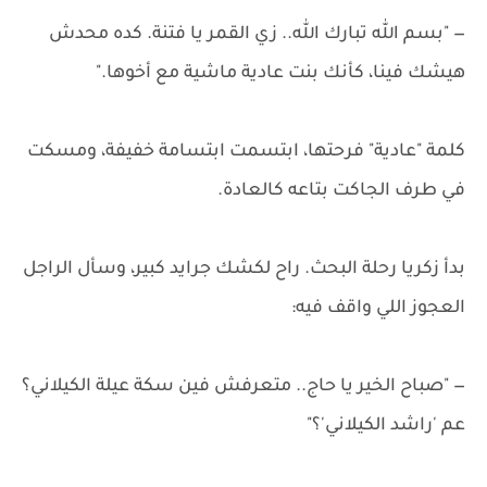
— "بسم الله تبارك الله.. زي القمر يا فتنة. كده محدش
هيشك فينا، كأنك بنت عادية ماشية مع أخوها."
كلمة "عادية" فرحتها، ابتسمت ابتسامة خفيفة، ومسكت
في طرف الجاكت بتاعه كالعادة.
بدأ زكريا رحلة البحث. راح لكشك جرايد كبير، وسأل الراجل
العجوز اللي واقف فيه:
— "صباح الخير يا حاج.. متعرفش فين سكة عيلة الكيلاني؟
عم 'راشد الكيلاني'؟"