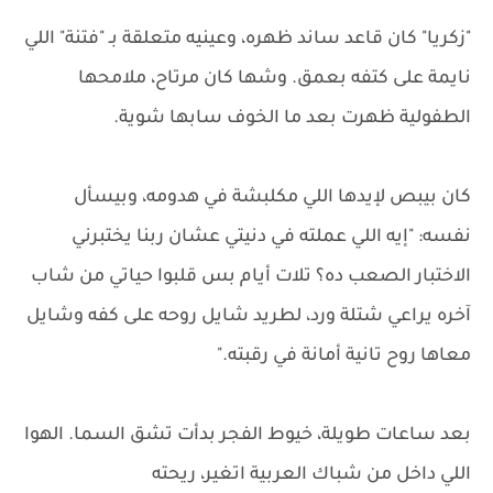
"زكريا" كان قاعد ساند ظهره، وعينيه متعلقة بـ "فتنة" اللي
نايمة على كتفه بعمق. وشها كان مرتاح، ملامحها
الطفولية ظهرت بعد ما الخوف سابها شوية.
كان بيبص لإيدها اللي مكلبشة في هدومه، وبيسأل
نفسه: "إيه اللي عملته في دنيتي عشان ربنا يختبرني
الاختبار الصعب ده؟ تلات أيام بس قلبوا حياتي من شاب
آخره يراعي شتلة ورد، لطريد شايل روحه على كفه وشايل
معاها روح تانية أمانة في رقبته."
بعد ساعات طويلة، خيوط الفجر بدأت تشق السما. الهوا
اللي داخل من شباك العربية اتغير، ريحته