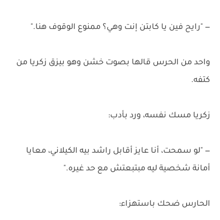
— "رايح فين يا كابتن إنت وهي؟ ممنوع الوقوف هنا."
واحد من الحرس قالها بصوت خشن وهو بيزق زكريا من
كتفه.
زكريا مسك نفسه، ورد بأدب:
— "لو سمحت، أنا عايز أقابل راشد بيه الكيلاني، معايا
أمانة شخصية ليه مبتبعتش مع حد غيره."
الحارس ضحك باستهزاء: