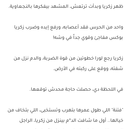
ظهر زكريا وبدأت ترتعش، المشهد بيفكرها بالنجعاوية.
واحد من الحرس فقد أعصابه، ورفع إيده وضرب زكريا
بوكس مفاجئ وقوي جداً في وشه!
زكريا رجع لورا خطوتين من قوة الضربة، والدم نزل من
شفته، ووقع على ركبته في الأرض.
في اللحظة دي، حصلت حاجة محدش توقعها.
"فتنة" اللي طول عمرها بتهرب وتستخبى، اللي بتخاف من
خيالها.. أول ما شافت الد*م بينزل من زكريا، الراجل