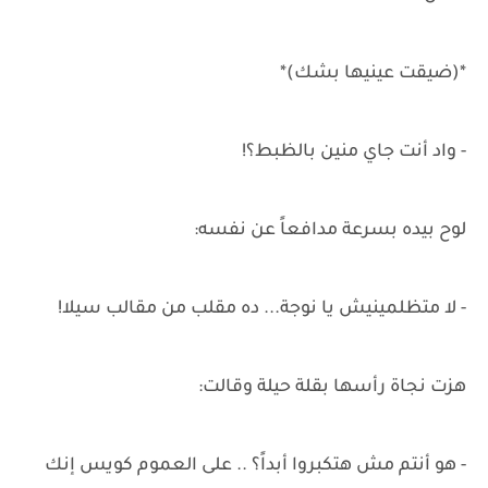
*(ضيقت عينيها بشك)*
- واد أنت جاي منين بالظبط؟!
لوح بيده بسرعة مدافعاً عن نفسه:
- لا متظلمينيش يا نوجة... ده مقلب من مقالب سيلا!
هزت نجاة رأسها بقلة حيلة وقالت:
- هو أنتم مش هتكبروا أبداً؟ .. على العموم كويس إنك