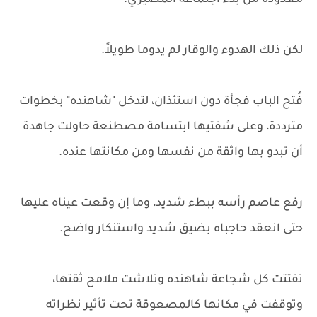
معدودة من بدء اجتماعه المصيري.
لكن ذلك الهدوء والوقار لم يدوما طويلاً.
فُتح الباب فجأة دون استئذان، لتدخل "شاهنده" بخطوات
مترددة، وعلى شفتيها ابتسامة مصطنعة حاولت جاهدة
أن تبدو بها واثقة من نفسها ومن مكانتها عنده.
رفع عاصم رأسه ببطء شديد، وما إن وقعت عيناه عليها
حتى انعقد حاجباه بضيق شديد واستنكار واضح.
تفتتت كل شجاعة شاهنده وتلاشت ملامح ثقتها،
وتوقفت في مكانها كالمصعوقة تحت تأثير نظراته