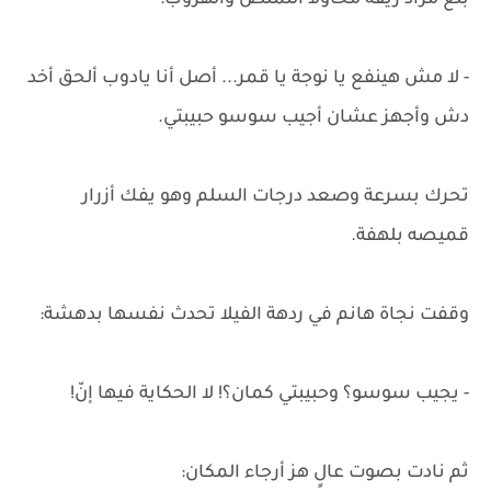
بلع مراد ريقه محاولاً التملص والهروب:
- لا مش هينفع يا نوجة يا قمر... أصل أنا يادوب ألحق أخد
دش وأجهز عشان أجيب سوسو حبيبتي.
تحرك بسرعة وصعد درجات السلم وهو يفك أزرار
قميصه بلهفة.
وقفت نجاة هانم في ردهة الفيلا تحدث نفسها بدهشة:
- يجيب سوسو؟ وحبيبتي كمان؟! لا الحكاية فيها إنّ!
ثم نادت بصوت عالٍ هز أرجاء المكان: