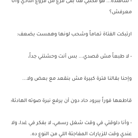
- شاهنده... هو مكتبي هنا بقى فرع من فروع النادي وأنا
معرفش؟
ارتبكت الفتاة تماماً وشحب لونها وهمست بضعف:
- لا طبعاً مش قصدي... بس أنت وحشتني جداً،
وإحنا بقالنا فترة كبيرة مش بنقعد مع بعض ولا...
قاطعها فوراً ببرود حاد دون أن يرفع نبرة صوته الهادئة:
- وأنا دلوقتي في وقت شغل رسمي، لا بفكر في غدا، ولا
عندي وقت للزيارات المفاجئة اللي من النوع ده.