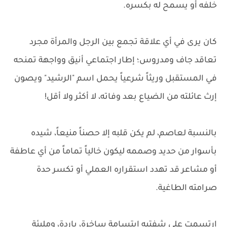
خلفه أو يسمح له بكسره.
كان يرى في أي علاقة تجمع بين الرجل والمرأة مجرد
تعاقد جاف ومدروس؛ إطار اجتماعي أنيق وواجهة تمنحه
في المستقبل وريثاً شرعياً يحمل اسم "الرشيد" ويصون
إرث عائلته من الضياع بعد وفاته، لا أكثر ولا أقل!
بالنسبة لعاصم، لم يكن قلبه إلا حصناً منيعاً، شيده
بأسوار من حديد وصممه ليكون خالياً تماماً من أي عاطفة
أو مشاعر قد تهدد استقراره العملي أو تكسر حدة
صرامته الطاغية.
ارتسمت على شفتيه ابتسامة ساخرة، باردة، ومليئة