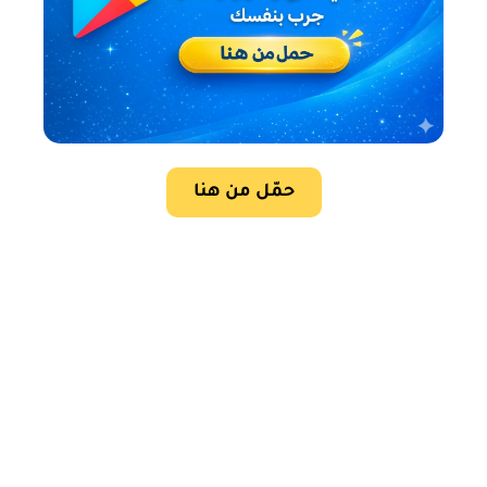
حمّل من هنا