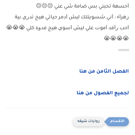
ﺍﺣﺴﻬﺔ ﺗﺤﺒﻨﻲ ﺑﺲ ﺿﺎﻣﺔ ﺷﻲ ﻋﻨﻲ 😔😔😔
ﺯﻫﺮﺍﺀ : ﺍﻧﻲ ﺷﺴﻮﻳﺘﻠﻚ ﻟﻴﺶ ﺍﺩﻣﺮ ﺣﻴﺎﺗﻲ ﻫﻴﺞ ﺗﺪﺭﻱ ﺑﻴﺔ
ﺍﺣﺐ ﺭﺍﻓﺪ ﺍﻣﻮﺕ ﻋﻠﻲ ﻟﻴﺶ ﺍﺳﻮﻱ ﻫﻴﺞ ﻓﺪﻭﺓ ﻛﻠﻲ 😭😭😭
😭😭😭😭
:::::::::
الفصل الثامن من هنا
لجميع الفصول من هنا
روايات شيقه