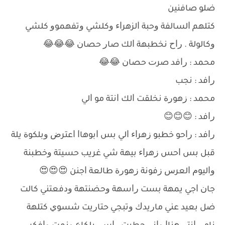
ﺿﻠﻮ ﺻﺎﻓﻨﻴﻦ
ﻛﺘﻠﻬﻢ ﺍﻟﺴﺎﻟﻔﺔ ﻭﺣﺒﺔ ﺍﻟﺰﻫﺮﺍﺀ ﻭﻛﻠﺸﻲ ﻭﺗﻔﻬﻤﻮﻭ ﻛﻠﺸﻲ
ﻭﻛﺎﻟﻮﻟﺔ . ﺭﺍﺡ ﻧﺨﻄﺒﻬﺔ ﺍﻟﻚ ﺻﺎﺭ ﺣﺼﺎﻥ 😂😂😂
ﻣﺤﻤﺪ : ﺭﺍﻓﺪ ﺻﺮﺕ ﺣﺼﺎﻥ 😂😂
ﺭﺍﻓﺪ : ﻧﺠﺐ
ﻣﺤﻤﺪ : ﺯﻫﻮﺭﺓ ﻧﺨﻠﻘﺖ ﺍﻟﻚ ﺍﻧﺘﺔ ﻣﻮ ﺍﻟﻲ
ﺭﺍﻓﺪ : 😊😊😊
ﺭﺍﻓﺪ : ﺭﺍﺣﻮ ﺧﻄﺒﻮ ﺯﻫﺮﺍﺀ ﺍﻟﻲ ﺑﺲ ﺍﺑﻮﻫﺎﺍ ﺍﻋﺘﺮﺽ ﻭﺑﻠﻜﻮﺓ ﻳﻠﺔ
ﻗﺒﻞ ﺑﺲ ﺍﺣﺲ ﺯﻫﺮﺍﺀ ﺑﻴﻬﺔ ﺷﻲ ﻏﺮﻳﺐ ﺣﺴﻴﺘﺔ ﻭﺧﻄﺒﻨﺔ
ﻭﺍﻟﻴﻮﻡ ﺍﻟﻌﺮﺱ ﺯﻓﻮﻧﺔ ﺯﻫﻮﺭﺓ ﻃﺎﻟﻌﺔ ﺍﺟﻨﻦ 😍😍😍
ﺟﺎﻥ ﺍﺟﻲ ﻳﻤﻬﺔ ﺑﺴﺖ ﺭﺍﺳﻬﺔ ﻭﺣﻀﻨﺘﻬﺔ ﻭﺩﻓﻌﺘﻨﻲ ﻛﺎﻟﺖ
ﺿﻞ ﺑﻌﻴﺪ ﻋﻨﻲ ﻣﺎﺭﻳﺪﻙ ﻭﺗﺒﺠﻲ ﺣﺘﺎﺭﻳﺖ ﺷﺴﻮﻱ ﻛﺘﻠﻬﺔ