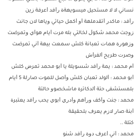
ﻧﺴﺎﻧﻲ ﻻ ﻻ ﻣﺴﺘﺤﻴﻞ ﻣﻴﺴﻮﻳﻬﺔﺓ ﺭﺍﻓﺪ ﺍﻋﺮﻓﺔ ﺯﻳﻦ
ﺭﺍﻓﺪ : ﻣﺎﻛﺪﺭ ﺍﺗﻘﺪﻣﻠﻬﺔ ﺍﻭ ﺍﻛﻤﻞ ﺣﻴﺎﺗﻲ ﻭﻳﺎﻫﺎ ﻻﻥ ﺟﺎﻧﺖ
ﺯﻭﺟﺖ ﻣﺤﻤﺪ ﺷﻜﻮﻝ ﻟﺨﺎﻟﺘﻲ ﺑﻠﻪ ﻣﺮﺕ ﺍﻳﺎﻡ ﻫﻮﺍﻱ ﻭﺗﻤﺮﺿﺖ
ﻭﺯﻫﻮﺭﺓ ﻫﻤﺎﺕ ﺗﻌﺒﺎﻧﺔ ﻛﻠﺶ ﺳﻤﻌﺖ ﺑﻴﻬﺔ ﺍﻧﻲ ﺗﻤﺮﺿﺖ
ﻭﺻﺮﺕ ﻃﺮﻳﺢ ﺍﻟﻔﺮﺍﺵ
ﺍﻡ ﻣﺤﻤﺪ : ﻳﻤﺔ ﺭﺍﻓﺪ ﺷﺴﻮﻳﻠﺔ ﻳﺎ ﺍﺑﻮ ﻣﺤﻤﺪ ﺗﻤﺮﺽ ﻛﻠﺶ
ﺍﺑﻮ ﻣﺤﻤﺪ : ﺍﻟﻮﻟﺪ ﺗﻌﺒﺎﻥ ﻛﻠﺶ ﻭﺍﺻﻞ ﻟﻠﻤﻮﺕ ﺻﺎﺭﻟﺔ 5 ﺍﻳﺎﻡ
ﺑﻠﻤﺴﺘﺸﻔﻰ ﺣﺘﺔ ﺍﻟﺪﻛﺎﺗﺮﺓ ﻣﺎﺷﺨﺼﻮﻭ ﺣﺎﻟﺘﺔ
ﻣﺤﻤﺪ : ﺟﻨﺖ ﻭﺍﻛﻒ ﻭﺭﺍﻫﻢ ﻭﺍﺩﺭﻱ ﺍﺑﻮﻱ ﻳﺤﺐ ﺭﺍﻓﺪ ﻳﻌﺘﺒﺮﺓ
ﺍﺑﻨﺔ ﺻﺎﺭ ﻻﺯﻡ ﻳﻌﺮﻑ ﺑﻠﺤﻘﻴﻘﺔ
ﻛﺘﻠﺔ ..
ﻣﺤﻤﺪ : ﺍﻧﻲ ﺍﻋﺮﻑ ﺩﻭﺓ ﺭﺍﻓﺪ ﺷﻨﻮ