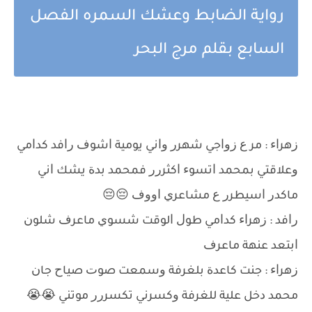
رواية الضابط وعشك السمره الفصل
السابع بقلم مرج البحر
ﺯﻫﺮﺍﺀ : ﻣﺮ ﻉ ﺯﻭﺍﺟﻲ ﺷﻬﺮﺭ ﻭﺍﻧﻲ ﻳﻮﻣﻴﺔ ﺍﺷﻮﻑ ﺭﺍﻓﺪ ﻛﺪﺍﻣﻲ
ﻭﻋﻼﻗﺘﻲ ﺑﻤﺤﻤﺪ ﺍﺗﺴﻮﺀ ﺍﻛﺜﺮﺭﺭ ﻓﻤﺤﻤﺪ ﺑﺪﺓ ﻳﺸﻚ ﺍﻧﻲ
ﻣﺎﻛﺪﺭ ﺍﺳﻴﻄﺮﺭ ﻉ ﻣﺸﺎﻋﺮﻱ ﺍﻭﻭﻑ 😔😔
ﺭﺍﻓﺪ : ﺯﻫﺮﺍﺀ ﻛﺪﺍﻣﻲ ﻃﻮﻝ ﺍﻟﻮﻗﺖ ﺷﺴﻮﻱ ﻣﺎﻋﺮﻑ ﺷﻠﻮﻥ
ﺍﺑﺘﻌﺪ ﻋﻨﻬﺔ ﻣﺎﻋﺮﻑ
ﺯﻫﺮﺍﺀ : ﺟﻨﺖ ﻛﺎﻋﺪﺓ ﺑﻠﻐﺮﻓﺔ ﻭﺳﻤﻌﺖ ﺻﻮﺕ ﺻﻴﺎﺡ ﺟﺎﻥ
ﻣﺤﻤﺪ ﺩﺧﻞ ﻋﻠﻴﺔ ﻟﻠﻐﺮﻓﺔ ﻭﻛﺴﺮﻧﻲ ﺗﻜﺴﺮﺭﺭ ﻣﻮﺗﻨﻲ 😭😭