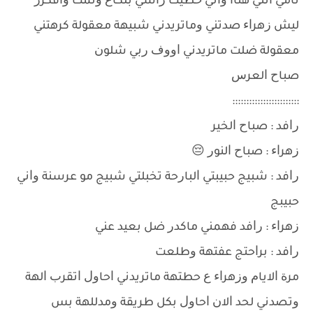
ﻧﺎﻣﻲ ﺍﻧﺘﻲ ﻫﻨﺎﺍ ﻭﺍﻧﻲ ﺣﻄﻴﺖ ﺭﺍﺳﻲ ﺑﻠﻜﺎﻉ ﻭﻧﻤﺖ ﻭﺍﻓﻜﺮﺭ
ﻟﻴﺶ ﺯﻫﺮﺍﺀ ﺻﺪﺗﻨﻲ ﻭﻣﺎﺗﺮﻳﺪﻧﻲ ﺷﺒﻴﻬﺔ ﻣﻌﻘﻮﻟﺔ ﻛﺮﻫﺘﻨﻲ
ﻣﻌﻘﻮﻟﺔ ﺿﻠﺖ ﻣﺎﺗﺮﻳﺪﻧﻲ ﺍﻭﻭﻑ ﺭﺑﻲ ﺷﻠﻮﻥ
ﺻﺒﺎﺡ ﺍﻟﻌﺮﺱ
::::::::::::::::::::::::
ﺭﺍﻓﺪ : ﺻﺒﺎﺡ ﺍﻟﺨﻴﺮ
ﺯﻫﺮﺍﺀ : ﺻﺒﺎﺡ ﺍﻟﻨﻮﺭ 😔
ﺭﺍﻓﺪ : ﺷﺒﻴﺞ ﺣﺒﻴﺒﺘﻲ ﺍﻟﺒﺎﺭﺣﺔ ﺗﺨﺒﻠﺘﻲ ﺷﺒﻴﺞ ﻣﻮ ﻋﺮﺳﻨﺔ ﻭﺍﻧﻲ
ﺣﺒﻴﺒﺞ
ﺯﻫﺮﺍﺀ : ﺭﺍﻓﺪ ﻓﻬﻤﻨﻲ ﻣﺎﻛﺪﺭ ﺿﻞ ﺑﻌﻴﺪ ﻋﻨﻲ
ﺭﺍﻓﺪ : ﺑﺮﺍﺣﺘﺞ ﻋﻔﺘﻬﺔ ﻭﻃﻠﻌﺖ
ﻣﺮﺓ ﺍﻻﻳﺎﻡ ﻭﺯﻫﺮﺍﺀ ﻉ ﺣﻄﺘﻬﺔ ﻣﺎﺗﺮﻳﺪﻧﻲ ﺍﺣﺎﻭﻝ ﺍﺗﻘﺮﺏ ﺍﻟﻬﺔ
ﻭﺗﺼﺪﻧﻲ ﻟﺤﺪ ﺍﻻﻥ ﺍﺣﺎﻭﻝ ﺑﻜﻞ ﻃﺮﻳﻘﺔ ﻭﻣﺪﻟﻠﻬﺔ ﺑﺲ