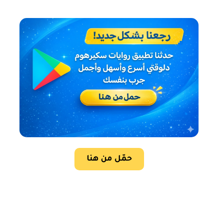
حمّل من هنا