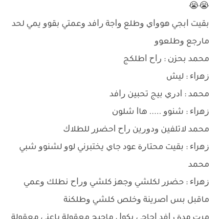
😭😭
ﺑﻘﻴﺖ ﺍﺑﺠﻲ ﻫﻮﻭﺍﻱ ﻭﻃﻠﻊ ﻭﺍﺟﺔ ﺭﺍﻓﺪ ﻭﻋﻤﺘﻲ ﺑﻘﻮﻭ ﻳﻤﻲ ﻟﺤﺪ
ﻣﺎﺭﺟﻊ ﻭﻃﻠﻌﻮﻭ
ﻣﺤﻤﺪ ﺑﺤﺰﻥ : ﺭﺍﺡ ﺍﻃﻠﻜﺞ
ﺯﻫﺮﺍﺀ : ﻟﻴﺶ
ﻣﺤﻤﺪ : ﺍﺩﺭﻱ ﺑﻴﺞ ﺗﺤﺒﻴﻦ ﺭﺍﻓﺪ
ﺯﻫﺮﺍﺀ : ﺷﻨﻮﻭ ..... ﻫﺎﺍ ﺷﻠﻮﻥ
ﻣﺤﻤﺪ ﻻﺗﻠﻔﻴﻦ ﻭﺩﻭﺭﻳﻦ ﺭﺍﺡ ﺍﺣﻀﺮﺭ ﻟﻠﻄﻼﻙ
ﺯﻫﺮﺍﺀ : ﺑﻘﻴﺖ ﻣﺤﺘﺎﺭﺓ ﻋﻮﺩ ﺟﺎﻱ ﻳﺨﺘﺒﺮﻧﻲ ﻟﻮﻭ ﻟﺸﻨﻮﻭ ﺷﺒﻲ
ﻣﺤﻤﺪ
ﺯﻫﺮﺍﺀ : ﺣﻀﺮﺭ ﻟﻜﻠﺸﻲ ﻭﺟﻬﺰ ﻛﻠﺸﻲ ﻭﺭﺍﺡ ﻧﻄﻠﻚ ﻭﻋﻤﻲ
ﻣﺎﻗﺒﻞ ﺑﺲ ﺍﺻﺮﻳﻨﺔ ﻭﺧﻠﺺ ﻛﻠﺸﻲ ﻭﻃﻠﻜﻨﺔ
ﻣﺮﺕ ﻣﺪﺓ ﺭﺍﻓﺪ ﺍﺣﺎﺟﻲ ﻳﻜﻮﻝ ﻣﺎﺣﺒﺞ ﻣﻌﻘﻮﻟﺔ ﺑﺎﻋﻨﻲ ﻣﻌﻘﻮﻟﺔ