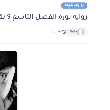
روايات شيقه
رواية نورة الفصل التاسع 9 بقلم ام مصطفى
GeGe
منذ عام