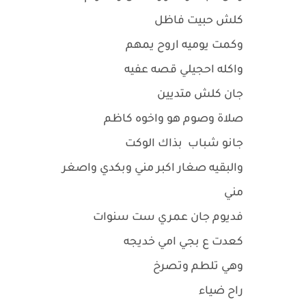
كلش حبيت فاظل
وكمت يوميه اروح يمهم
واكله احجيلي قصه عفيه
جان كلش متديين
صلاة وصوم هو واخوه كاظم
جانو شباب بذاك الوكت
والبقيه صغار اكبر مني وبكدي واصغر
مني
فديوم جان عمري ست سنوات
كعدت ع بجي امي خديجه
وهي تلطم وتصرخ
راح ضياء