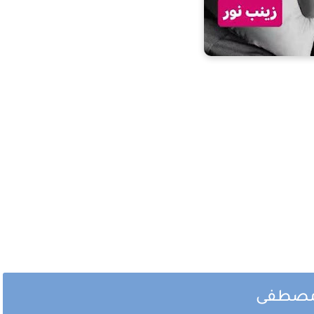
م مصطفى