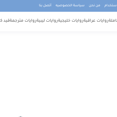
استخدام
من نحن
سياسة الخصوصيه
أتصل بنا
املة
روايات عراقية
روايات خليجية
روايات ليبية
روايات مترجمة
قيد كت