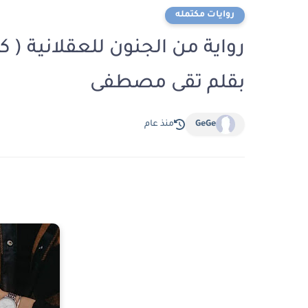
روايات مكتمله
رواية من الجنون للعقلانية ( 
بقلم تقى مصطفى
GeGe
منذ عام