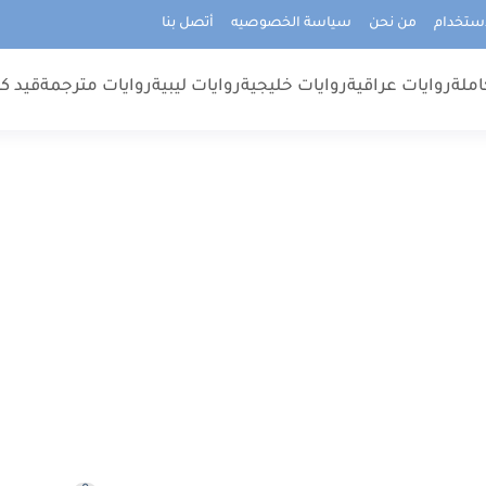
استخدام
من نحن
سياسة الخصوصيه
أتصل بنا
املة
روايات عراقية
روايات خليجية
روايات ليبية
روايات مترجمة
قيد كت