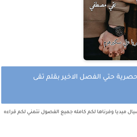
وحصرية حتي الفصل الاخير بقلم تقى
يال ميديا وفرناها لكم كامله جميع الفصول نتمني لكم قراءه