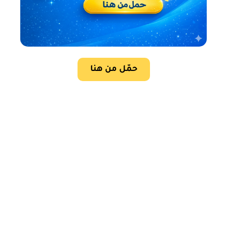
حمّل من هنا