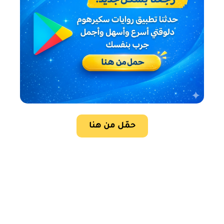
حمّل من هنا