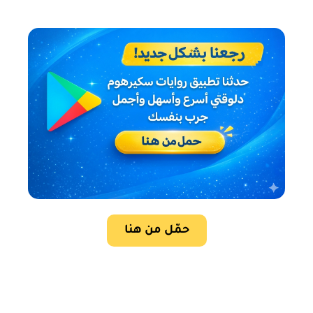
حمّل من هنا