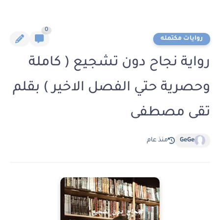
0
روايات مكتمله
رواية نجاح دون تشجيع ( كاملة
وحصرية حتي الفصل الاخير ) بقلم
تقى مصطفى
GeGe
منذ عام