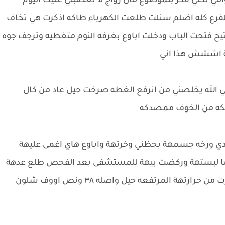
مي تكلي فكر بلموضوع مال زواج لا تغضبني عليك اليوم
الفرع كله اضلم سئلت طلعت الكهرباء طاكه اذكرت هي تخاف
ح فتحت الباب ودخلت اباوع بغرفه النوم متغطيه وترجف جوه
ة اششش هذا اني
الله يخلصني من انرفع الغطه صرخت حيل عاد من كال
كه من الخوف ممصدكه
ي ورخه جسمهة بحظني وخرتهة واباوع هاي اغمى عليهة
د ما لبستهة وركضت بيهة للمستشفى بعد الفحص طلع عدهة
التهاب قوي وضعف وكال لو متاخر ليله جان نشمرت من حرارتهة المرتفعه حيل واصله ٣٨ ونص اووف شلون