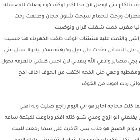
بالكاع حتى اوصل لان مدا اكدر اوكف كوه وصلت للمغسله
طرات ورحت للحمام سبحت شلون مجان وطلعت رحت
 دنيا مغرب كمت شغلت قران وتوضيت
اشي والتمت عليه مشتتات الوكت طفت الكهرباء هنا حسيت
على النساني حقدت علي حيل وكرهته مفكر بيه ولا سئل عني
بجي مصاير وادعي الله ينقذني لان احس كلشي بالغرفه تحول
مغطيه وجهي حتى الكحه اختفت من الخوف اخاف اكح
يت واني ردت اموت من الخوف
 كلت محاجه اخابر هو اني اليوم راجع ضليت ويه اهلي
 يقنعني انو ازوج ومدي شنو كتله افكر وباوعت لكيتهة ساعه
باجر دوام الصبح هو جذب بس اتاخرت على سما رجعت للبيت