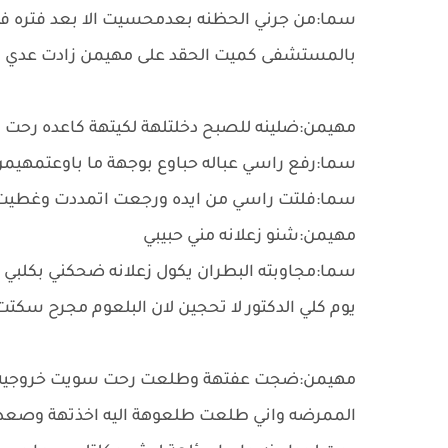
سما:من جرني الحظنه بعدمحسيت الا بعد فتره ف
بالمستشفى كميت الحقد على مهيمن زادت عدي وره 
مهيمن:ضلينه للصبح دخلتلهة لكيتهة كاعده رحت 
سما:رفع راسي عباله حباوع بوجهة ما باوعتمهيمن:
سما:فلتت راسي من ايده ورجعت اتمددت وغطي
مهيمن:شنو زعلانه مني حبيبي
سما:مجاوبته البطران يكول زعلانه ضحكني بكلبي ع
يوم كلي الدكتور لا تحجين لان البلعوم مجرح سكت
مهيمن:ضجت عفتهة وطلعت رحت سويت خروجيه وا
الممرضه واني طلعت طلعوهة اليه اخذتهة وصعدنه 