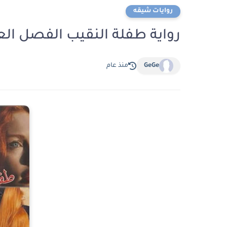
روايات شيقه
رواية طفلة النقيب الفصل العاشر 10 بقلم ن
GeGe
منذ عام