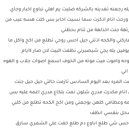
 رجعنه تغدينه بالشركه ضليت يم اهلي نباوع اخبار وجاي
ر البلد الى ان صارت ب ١٢ اترخصت ورحت انام اذكرت سما نسيت اخابر بس كلت هسه عيب من
رتهة جنت اخذلهة من تنام بحظني
ركني والكحه اذتني حيل احس روحي تطلع من اكح واكل ما
اشتهي ،،ااكل قليل حيل مرن ٥ايام بلكوه عليه بقه يومين يله يجي شيصبرني نظفت البيت لان صار ٤ايام
توحه واموت ميت موته من الخوف اسمع اصوات جلاب و الهوه
اني
ت المره بعد اليوم السادس تازمت حالتي حيل حيل جنت
 انام مكدرت مدري شلون نمت بلكاع مدري اغمه عليه بس
ايمه وعظامي كلهن بوجعني ومن اكح الكحه تطلع من كلبي
سحل بنفسي انظف
احس شي طلع اباوع دم طلع خفت علي الشمري سارق