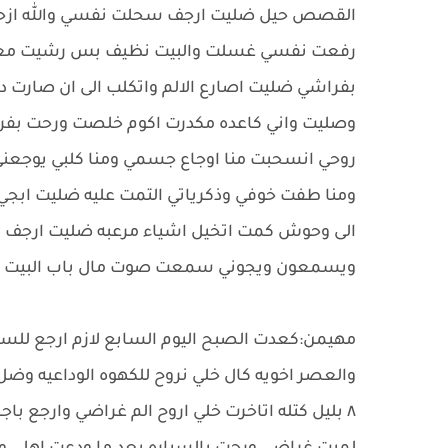
القصص حيل ضليت ارجف سحلت نفسي والله ازحف 
رفعت نفسي غسلت والبيت نظيف بس رشيت مع
بفراشي ضليت اصارع الالم واتكلب الى ان صارت
وصليت واني كاعده مكدرت اكوم خلصت ورحت بفر
روحي انسحبت منا اوجاع جسمي ومنا كلبي يوجعني 
ومنا طفت خوفي وذكرياتي التمت عليه ضليت ابجي 
الى وحوش كمت اتخيل اشياء مرعبه ضليت ارجف و
ويسمعون ويجوني سمعت صوت مال باب الب
مهيمن:كعدت الصبح اليوم السابع لازم ارجع للسما
والعصر اخويه كال خلي نروح للكهوه الوداعيه وضل
٨ بليل كتله اتاخرت خلي اروح الم غراضي وارجع 