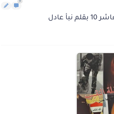
0
بأ عادل