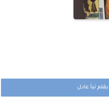
قلم نبأ عادل