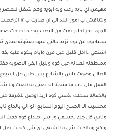
مهيمن:اي يابه رحت ويه ابويه وهم شغل للعصر يله
ونتناقش ب امو
المره باجر اخابر نمت من التعب بعد ما فتحت صو
سما:يوم عن يوم تزيد حالتي سوء صخونه مجاي تفا
ممنظفته تعبانه حيل كوه وبليل ابقي الاضويه مف
العالي وصوت ناس بالشارع بس خلال هل اسبوع 
القفل مال باب ما فتحته ابد يعني مطلعت ولا شف
بالصاله سحلت نفسي كوه اريد اوصل للغرفه حتى
محسيت الا الصبح اليوم السابع انو اني بالكاع ن
وتاذي كل جزء بجسمي وراسي صداع كوه كمت ا
واكح ومااكلت شي ما اشتهي اي شي كحيت حيل 