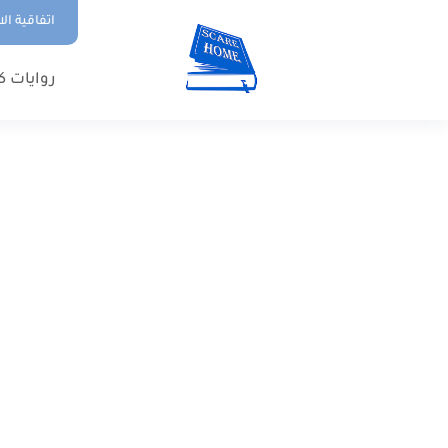
اتفاقية ال
روايات ك