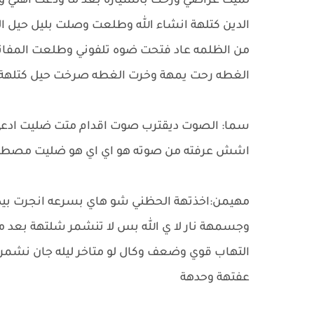
لميت غراضي ورحت بالسياره بعد ما ودعت اهلي وا
الدين كتلهة انشاء الله وطلعت وصلت بليل حيل 
من الظلمه عاد فتحت ضوه تلفوني وطلعت المفاتي
الغطه رحت يمهة وخرت الغطه صرخت حيل كتله
سما: الصوت ديقترب صوت اقدام متت ضليت ادعي 
اشش عرفته من صوته هو اي اي هو ضليت مصط
مهيمن:اخذتهة الحظني شو هاي بسرعه انجرت بيد
وجسمهة نار لا ي الله بس لا تنشمر شلتهة بع
عفتهة وحدهة