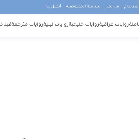
استخدام
من نحن
سياسة الخصوصيه
أتصل بنا
املة
روايات عراقية
روايات خليجية
روايات ليبية
روايات مترجمة
قيد كت