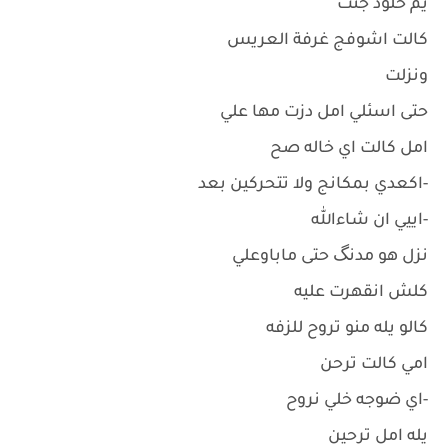
يم خلود جنت
كالت اشوفج غرفة العريس
ونزلت
حتى اسئلي امل دزت مها علي
امل كالت اي خاله صح
-اكعدي بمكانج ولا تتحركين بعد
-اييي ان شاءالله
نزل هو مدنگ حتى ماباوعلي
كلش انقهرت عليه
كالو يله منو تروح للزفه
امي كالت ترحن
-اي ضوجه خلي نروح
يله امل ترحين