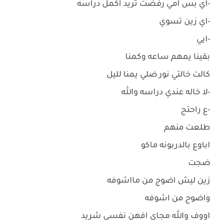
-اي بس امي رفضت تريد اكمل دراسه
-اي زين تسوي
-ايي
بقينا يمهم ساعه وكمنا
كالت خالتي نور ضلي يمنا لليل
-لا خاله عندي دراسه والله
-ع راحتج
طلعت منهم
اباوع بالدربونه ماكو
ضجت
زين ليش اضوج من مااشوفه
واضوج من اشوفه
اووف والله مجاي افهن نفسي شريد