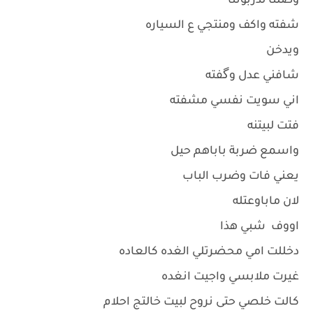
وصلنا لدربونتا
شفته واكف ومنتجي ع السياره
ويدخن
شافني عدل وگفته
اني سويت نفسي مشفته
فتت لبيتنه
واسمع ضربة باباهم حيل
يعني فات وضرب الباب
لان ماباوعتله
اووف شبي هذا
دخللت امي محضرتلي الغده كالعاده
غيرت ملابسي واجيت انغده
كالت خلصي حتى نروح لبيت خالتج احلام