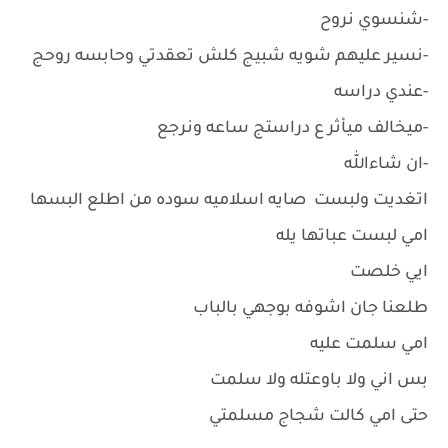
-شنسوي نروح
-نسير عليهم شويه شبيج كلش تعقدتي وحابسه روحج
-عندي دراسه
-ميخالف ميأثر ع دراستج ساعه ونرجع
-ان شاءالله
اتغديت ولبست صايه اسلاميه سوده من اطلع البسها
امي لبست عباتها يله
ايي خلصت
طلعنا جان اشوفه بوجهي بالباب
امي سلمت عليه
بس اني ولا باوعتله ولا سلمت
حتى امي كالت شجاج مسلمتي