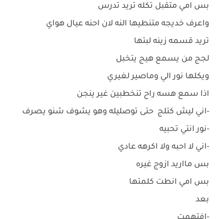
بس امي متقبل تكله تريد تدرس
واعرف خديجه متنطيها النه لان احنه عيال هواي
تريد قسمه زينه لبتها
لجج من يسمع هيج يتخبل
ويكلها نور الي وماصير لغيري
اذا سمع هسه راح تنخطبين غير ينجن
-اني ليش كتلج حتى توصليله وهو يشوف شنو يصرف
-نور انتي تحبيه
-اني لا احبه ولا اكرهه عادي
بس مااريد ازوج غيره
بس امي انطت كلمتها
بعد
-افتهمت