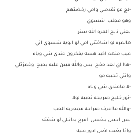
-لج مو تقدملي وامي رفضتهم
وهو مجلب شسوي
يعني ذيج المره الله ستر
هالمره لو اشافتني امي لو ابويه شسوي اني
عيب منهم اكيد هسه يفكرون عندي شي وياه
-هاا اي لعد حقج بس والله مبين عليه يحبج وغمزتلي
وانتي تحبيه مو
-لا ماعندي شي وياه
-نور خليج صريحه تحبيه لولا
-والله مااعرف صراحه ممجربه الحب
بس احس بنفسي افرح بداخلي لو شفته
واذا يغيب اضل ادور عليه