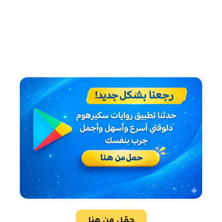
حمّل من هنا