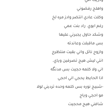
ودزيت امي
واهلج رفضوني
وكلت عادي انتضر وادز مره لخ
رغم ابوي راد بنت عمي
وشكد حاول يجبرني عليها
بس ماقبلت وعاندته
وازوج نائل واني بقيت منتظرج
انتي ليش هيج تصرفين وياي.
اني ولا كلمه حجيت بس مدنگه
اذا الحايط يحجي اني احجي
-شبيج نوره بس كلمه وحده ترديني لولا
مو احجي وياج
شافني هيج محجيت