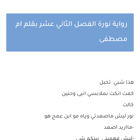
رواية نورة الفصل الثاني عشر بقلم ام
مصطفى
هذا شبي تخبل
كمت انكت بملابسي انيى وحنين
كالت
نور ليش ماصعدتي وياه مو ابن عمج هو
-مااريد اصعد
-ليش فهميني بينكم شي