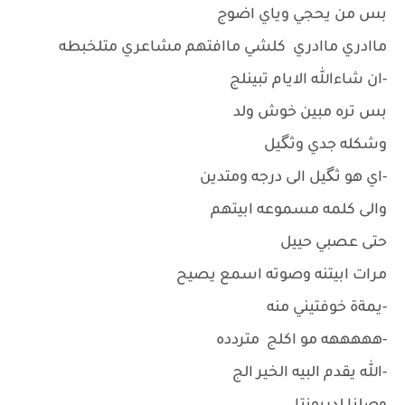
بس من يحجي وياي اضوج
ماادري ماادري كلشي ماافتهم مشاعري متلخبطه
-ان شاءالله الايام تبينلج
بس تره مبين خوش ولد
وشكله جدي وثگيل
-اي هو ثگيل الى درجه ومتدين
والى كلمه مسموعه ابيتهم
حتى عصبي حييل
مرات ابيتنه وصوته اسمع يصيح
-يمةة خوفتيني منه
-هههههه مو اكلج متردده
-الله يقدم البيه الخير الج