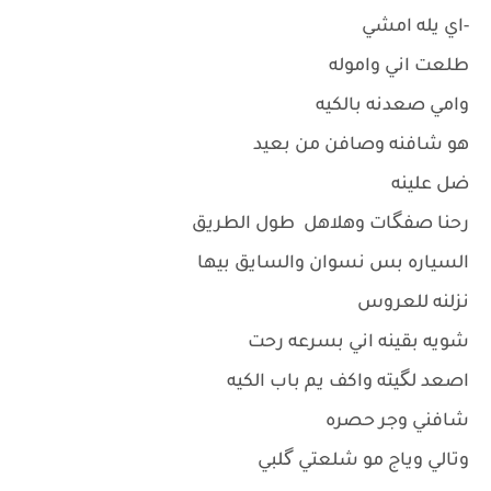
-اي يله امشي
طلعت اني واموله
وامي صعدنه بالكيه
هو شافنه وصافن من بعيد
ضل علينه
رحنا صفگات وهلاهل طول الطريق
السياره بس نسوان والسايق بيها
نزلنه للعروس
شويه بقينه اني بسرعه رحت
اصعد لگيته واكف يم باب الكيه
شافني وجر حصره
وتالي وياج مو شلعتي گلبي