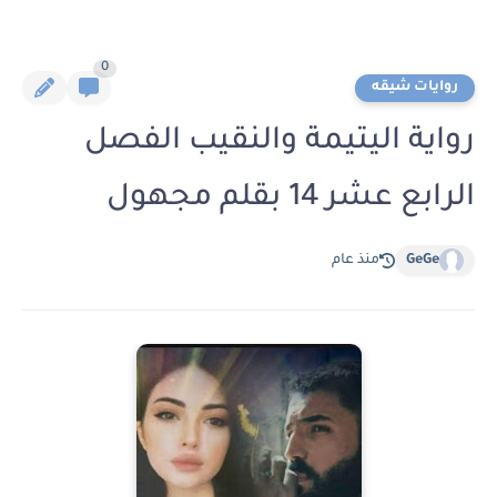
0
روايات شيقه
رواية اليتيمة والنقيب الفصل
الرابع عشر 14 بقلم مجهول
GeGe
منذ عام