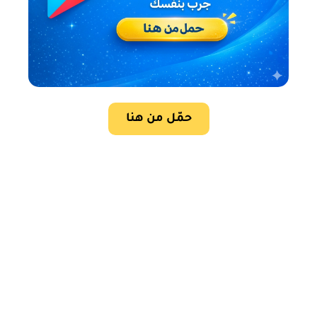
حمّل من هنا