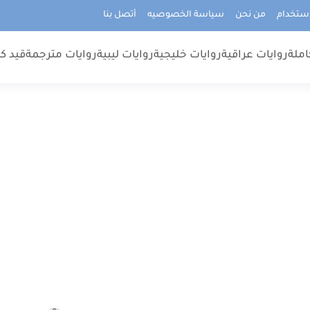
استخدام
من نحن
سياسة الخصوصيه
أتصل بنا
املة
روايات عراقية
روايات خليجية
روايات ليبية
روايات مترجمة
قيد كت