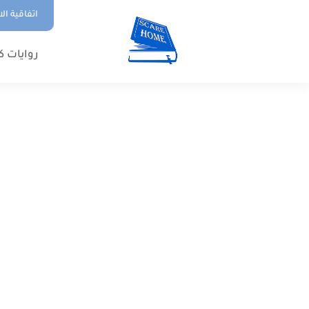
اتفاقية ال
روايات ك