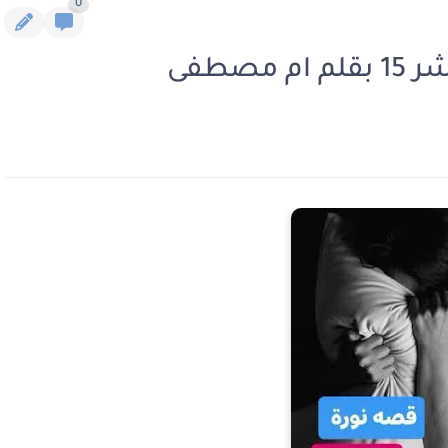
0
صطفى