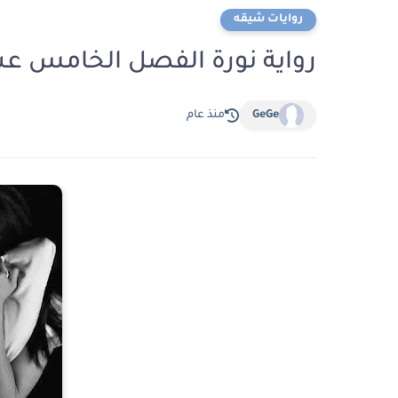
روايات شيقه
رواية نورة الفصل الخامس عشر 15 بقلم ام م
GeGe
منذ عام