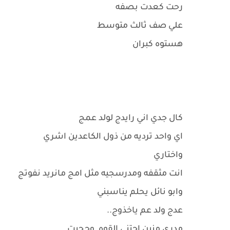
رحت كعدت بصفه
علي صف ثالث متوسط
هستوه كبران
كال جدي اني رايدج لولد عمج
اي واحد ترديه من ذول الكاعدين اشري
واختاري
انت مثقفه ومدرسجيه مثل امج مانريد نفوتج
وابو نائل يحلم يناسبني
عدج ولد عم ياخذوج..
مدري منين اجتني القوه وحجيت