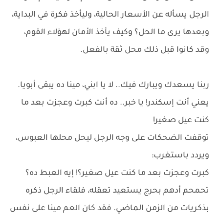
الرجل يسأله عن الأسعار الحالية، وليأخذ فكرة في البداية،
وبعدها يرى ما الحل؟ وكيف يأخذ الأمان لهؤلاء القوم،
وقد كانوا قبل ذلك محل ثقة بالفعل.
ربنا يسعدك ويبارك فيك.. لا يا ابني، مينا ده يبقى أبويا.
يعني أنت إسكندر! يا خبر.. ده أنت كبرت وعجزت بعد ما
كنت عيل صغير!
توقفت الضحكات على وجه الرجل ليحل محلها العبوس،
ويردد باستغرب:
كبرت وعجزت بعد ما كنت عيل صغير؟! إيه العبط ده؟
تحمحم أدهم بحرج يستعيد تعقله، فلقاء الرجل ذكره
بذكريات من الزمن الماضي. فقد كان العم مينا على نفس