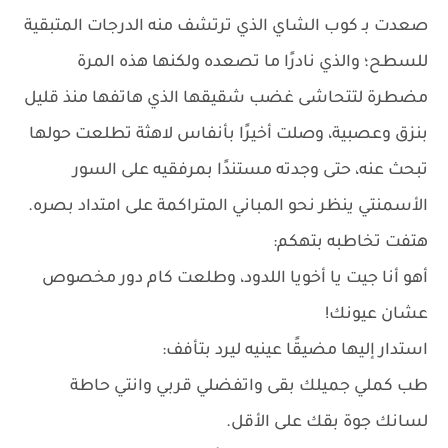
صعدت بـ كوب الشاي الذي ترتشف منه الدرجات المتبقية
للسطح؛ والذي نادرًا ما تصعده ولكنها هذه المرة
مضطرة لتتحاشى غضب شقيقها الذي هاتفها منذ قليل
بنزق وعصبية، وصلت أخيرًا بأنفاس لاهثة تطلعت حولها
تبحث عنه، حتى وجدته مستندًا بمرفقيه على السور
الأسمنتي ينظر نحو المباني المتراكمة على امتداد بصره.
هتفت تخاطبه بتهكم:
أهو أنا جيت يا أخويا اللدود، وطلعت كام دور مخصوص
عشان عيونك!
استدار إليها مضيقًا عينيه ليرد بتأفف:
طب كملي جميلك بقى واتفضلي قربي وانتي حاطة
لسانك جوة بقك على الأقل.