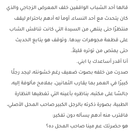
قالها أحد الشباب الواقفين خلف المعرض الزجاجي والذي
كان يتحدث مع أحد النساء، أومأ له أدهم باحترام ليقف
منتظرًا حتى ينتهي من السيدة التي كانت تناقش الشاب
على قطعة مجوهرات بيدها. وتوقف هو يتابع الحديث
حتى يمتص من توتره قليلاً.
أنا أقدر أساعدك يا ابني.
صدرت من خلفه بصوت ضعيف رغم خشونته، ليجد رجلًا
كبيرًا في العمر بما يقارب الثمانين، بملامح مألوفة إليه،
جالسًا على مكتبه، يناظره بأعينه التي تغطيها النظارة
الطبية، بصورة ذكرته بالرجل الكبير صاحب المحل الأصلي،
فاقترب منه أدهم يسأله دون تفكير:
هو حضرتك عم مينا صاحب المحل ده؟