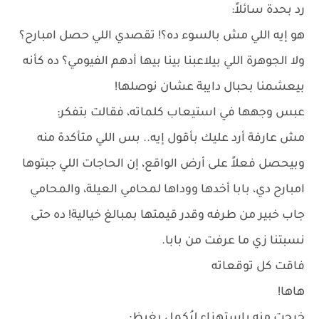
رد بحدة سائلاً:
هو إيه اللي مش بالسوء ده؟! تقصدي اللي حصل امبارح؟
ولا الجوهرة اللي بيلاعبنا بينا بيها أدهم الفيومي؟ ده كأنه
بيعشمنا بحبال دايبة عشان نوصلها!
عبس وجهها في استيعاب كلماته، فقالت بتفكر:
مش عارفة أرد عليك بأقول إيه.. بس اللي متأكدة منه
وبيحصل فعلاً على أرض الواقع، إن الحاجات اللي جبتوها
امبارح دي، بابا أخدها ووداها لمحامي العيلة، والمحامي
جاب خبير من طرفه وقدر قيمتها بمبالغ خيالية! ده حتى
نسبتنا زي ما عرفت من بابا.
فاقت كل توقعاته
هاها!
خرجت منه باستهزاء ليُكمل بغيظ: