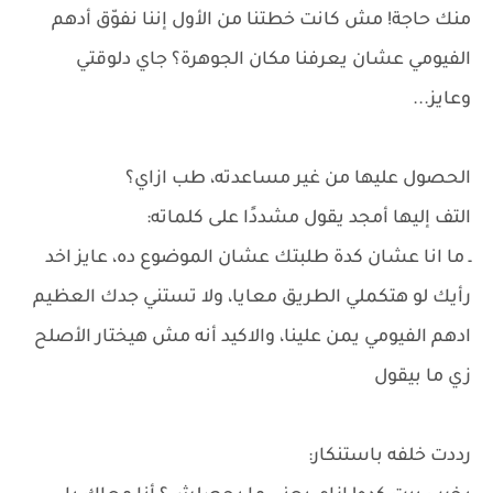
منك حاجة! مش كانت خطتنا من الأول إننا نفوّق أدهم
الفيومي عشان يعرفنا مكان الجوهرة؟ جاي دلوقتي
وعايز...
الحصول عليها من غير مساعدته، طب ازاي؟
التف إليها أمجد يقول مشددًا على كلماته:
ـ ما انا عشان كدة طلبتك عشان الموضوع ده، عايز اخد
رأيك لو هتكملي الطريق معايا، ولا تستني جدك العظيم
ادهم الفيومي يمن علينا، والاكيد أنه مش هيختار الأصلح
زي ما بيقول
رددت خلفه باستنكار: