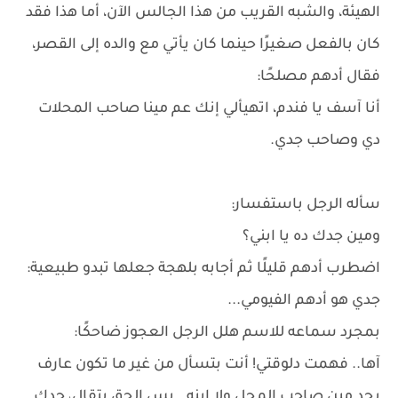
الهيئة، والشبه القريب من هذا الجالس الآن، أما هذا فقد
كان بالفعل صغيرًا حينما كان يأتي مع والده إلى القصر،
فقال أدهم مصلحًا:
أنا آسف يا فندم، اتهيألي إنك عم مينا صاحب المحلات
دي وصاحب جدي.
سأله الرجل باستفسار:
ومين جدك ده يا ابني؟
اضطرب أدهم قليلًا ثم أجابه بلهجة جعلها تبدو طبيعية:
جدي هو أدهم الفيومي...
بمجرد سماعه للاسم هلل الرجل العجوز ضاحكًا:
آها.. فهمت دلوقتي! أنت بتسأل من غير ما تكون عارف
بجد مين صاحب المحل ولا ابنه.. بس الحق يتقال، جدك