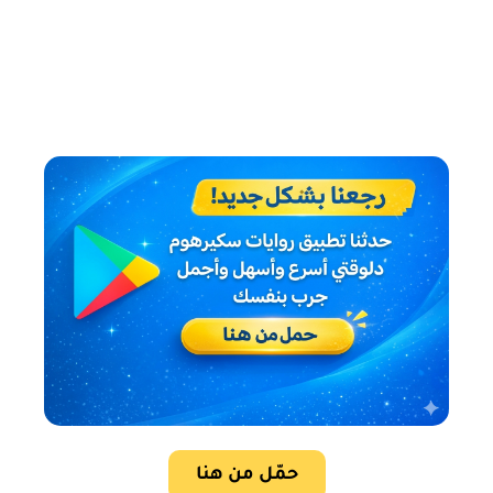
حمّل من هنا