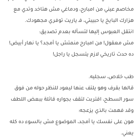
مخاصم عيني من امبارح، ودماغي مش هتاخد وتدي مع
هزارك البايخ يا حبيبتي، فـ ياريت توفري مجهودك.
انتقل العبوس إليها لتسأله بعدم تصديق:
مش معقول! من امبارح منمتش يا أمجد؟ يا نهار أبيض!
ده حدث تاريخي لازم يتسجل يا راجل!
طب خلاص، سجليه.
قالها بقرف وهو يلتف عنها ليعود للنظر حوله من فوق
سور السطح، اقتربت لتقف بجواره قائلة ببعض اللطف
وقد فهمت بالذي يزعجه:
هون على نفسك يا أمجد، الموضوع مش بالسوء ده كله
يعني.