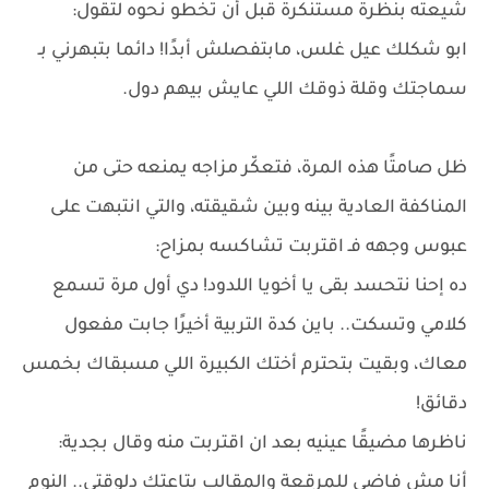
شيعته بنظرة مستنكرة قبل أن تخطو نحوه لتقول:
ابو شكلك عيل غلس، مابتفصلش أبدًا! دائما بتبهرني بـ
سماجتك وقلة ذوقك اللي عايش بيهم دول.
ظل صامتًا هذه المرة، فتعكّر مزاجه يمنعه حتى من
المناكفة العادية بينه وبين شقيقته، والتي انتبهت على
عبوس وجهه فـ اقتربت تشاكسه بمزاح:
ده إحنا نتحسد بقى يا أخويا اللدود! دي أول مرة تسمع
كلامي وتسكت.. باين كدة التربية أخيرًا جابت مفعول
معاك، وبقيت بتحترم أختك الكبيرة اللي مسبقاك بخمس
دقائق!
ناظرها مضيقًا عينيه بعد ان اقتربت منه وقال بجدية:
أنا مش فاضي للمرقعة والمقالب بتاعتك دلوقتي.. النوم