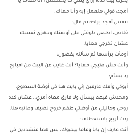
يخرب بيت كده! إزاي يعني ما يحصلش؟ أنا معاك يا
أمجد، قولي هنعمل إيه وأنا معاك.
تنفس أمجد براحة ثم قال:
خلاص، اطلعي دلوقتي على أوضتك وجهزي نفسك
عشان تخرجي معايا.
أومأت برأسها ثم سألته بفضول:
وأنت مش هتيجي معايا؟ أنت غايب عن البيت من امبارح!
رد بسأم:
أبوكي وأمك عارفين إني بايت هنا في أوضة السطوح،
ومحدش فيهم بيسأل ولا فارق معاه أمري.. عشان كده
روحي وهاتيلي من أوضتي طقم خروج نضيف وهاتيه هنا.
ردت أريج باستعطاف:
أنت عارف إن بابا وماما بيحبوك، بس هما متشددين في