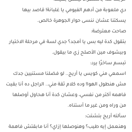
دي ملعوبة من أدهم الفيومي يا غلبانة! قاصد بيها
يسكتنا عشان ننسى حوار الجوهرة خالص.
صاحت معترضة:
بتقول كدة ليه بس يا أمجد؟ جدي لسة في مرحلة الاختيار
وبيشوف مين الأصلح زي ما بيقول.
تبسم ساخرًا يرد:
اسمعي مني كويس يا أريج.. لو فضلنا مستنيين جدك
مش هنطول الهوا! وده كلام ثقة مني.. الراجل ده أنا بقيت
فاهمه أكتر من نفسي، وعشان كدة أنا هحاول أوصلها
من وراه ومن غير ما أستناه.
سألته أريج بتشتت:
وهنعمل إيه طيب؟ وهنوصلها إزاي؟ أنا مابقتش فاهمة