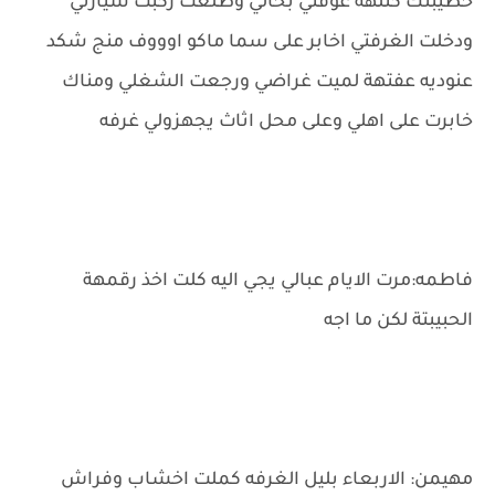
خطيبتك كتلهة عوفني بحالي وطلعت ركبت سيارتي
ودخلت الغرفتي اخابر على سما ماكو اوووف منج شكد
عنوديه عفتهة لميت غراضي ورجعت الشغلي ومناك
خابرت على اهلي وعلى محل اثاث يجهزولي غرفه
فاطمه:مرت الايام عبالي يجي اليه كلت اخذ رقمهة
الحبيبتة لكن ما اجه
مهيمن: الاربعاء بليل الغرفه كملت اخشاب وفراش