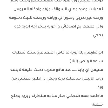
كولش عجبتني وره فتره طب مهيمنمهيمن:بدلت وهم
تعديلات وغده وهاي السوالف وزفه واخذنه العروس
ورحنه غير طريق وصور اني وياهة ورجعنه للبيت دخلوهة
واني طلعت يم اصدقائي و اخويه بلاخر اجه ابويه كوه
يحجي
ابو مهيمن:يله بويه ما كافي اصعد عروستك تنتظرك
ساعه ١١ ونص (ليلا)
مهيمن:اي يابه ،،،،،بعد ماكو مهرب دخلت عليهة لابسه
روب الابيض متحملت درت وجهي دا اطلع حظنتني من
وره
فاطمه: ههه ضحكني صار ساعه منتظرته ويريد يطلع
حظنته