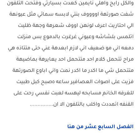
والكل رايح واهلي نايمين كعدت بسيارتي وفتحت التلفون
شفت صورتهة اووووف بنتي لابسه سمائي مثل عيونهة
الي احتاريت اعرف لونهن اووف شعرهة وجهة ظليت
اتلمس بلشاشه وعيوني غرغرت بالدموع بس منزلت
دمعه اني مو ضعيف اني لازم ابعدهة عني حتى متتاذه هي
مراح تتحمل كلام احد متتحمل احد يعايرهة بماضيهة
متتحمل شي ما اكدر ما اكدر نمت واني اباوع الصورتهة
فزيت على اصوات العصافير ساعه ٥صبح كبل طبيت
للغرفه الخانم مسابحه ليهسه لعبت نفسي رحت على
القنفه اتمددت واكلب بالتلفون الا ان...............
الفصل السابع عشر من هنا