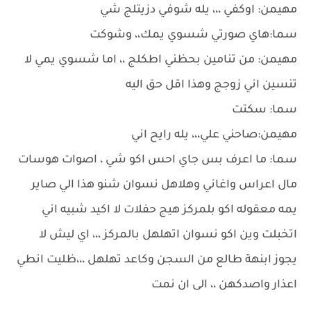
مهيمن: اوكفي ،،، يله شوفي دزيتلج شي
سما:هاي صورتي شسوي يمك،، وشوكت
مهيمن: من تنامين بحظني اطكلج ،، اما شسوي يمي لا
تنسين اني زوجج وهذا اقل حق اليه
سما: سكتت
مهيمن:صاحني علي،،، يله رايح اني
سما: ما اعرف بس جاي احس اكو شي ، اصوات هوسات
مال اعراس واغاني وهلاهل نسوان شنو هذا الي صاير
يمه معقوله اكو بلمركز هيج حفلات لا اكيد شبيه اني
اتخبلت وين اكو نسوان اتهلهل بالمركز ،،، اي ليش لا
يجوز ابنهة طالع من السجن وكاعد تهلهل ،،،ظليت انطي
اعذار واصدكهن ،، الى ان نمت