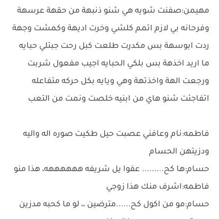
مهيمن:صفنت شويه هي شنو ذنبهة من حقهة عرسهة
وفرحانه بي لازم اتمم كلشي وخرت اديهة وكمشت وجهة
ردت ابوسهة بس مكدرت طلعت كبل رحت جبتلي حبايه
ما اريد اخذهة بس بلكي الحبايه اجيب مفعول شربت
ورجعت الهة واخذتهة وهي ويايه بكل حركه متفاعله
اتفاجئت شنو هاي من ابنيه خلصت ونمت من التعب
فاطمه:نام وعافني عصبت حيل طكيت صوره اله واليه
ودزيتهن الحسام
حسام:ها كح......... عفوا يل شريفه ههههههه، هذا منو
فاطمه:اشرف منك هذا زوجي
حسام:مو من اكول كح......مترضين ،، لو ما كحبه مدزين