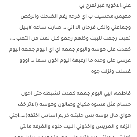
علي:الاخويه غير نفرح بي
مهيمن:محسيت ب اي فرحه رغم الضحك والركص
وجماعتي والكل فرحان الا اني ،،، صارت ساعه ١٢بليل
تعبت رجعت للبيت وكلهم رجعو كبل نمت من التعب ،،،،
كعدت على هوسه واليوم جمعه اي اي اليوم جمعه اليوم
عرسي على وحده ما ارغبهة اليوم اخون سما ،،، اووو
غسلت ونزلت جوه
فاطمه: اييي اليوم جمعه كعدت نشيطه حتى اخون
حسام مثل مسوه مكياج وصالون وهوسه (الاثر خف
هواي مال بوسه بس خليتله كريم اساس اختفه)،،،،،اجتي
الزفه و العريس واخذوني البيت حلوه والغرفه مالتي