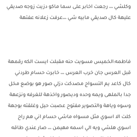
وكلشي ،،، رجعت اخابر على سما ماكو دزيت زوجه صديقي
عليهة كال صديقي مابيه شي ،،،عرفت زعلانه عفتهة
فاطمه:الخميس مسويت حنه مقبلت ايست الكه رقمهة
قبل العرس جان خرب العرس ،،، خابرت حسام طردني
كال كاعد يم التسواج مصدكت دزلي صور هو بوضع مخل
جدا بالملهى ويمه وحده وديصور واخذهة للغرفه ونزعهة
وسوه وياهة والتصوير مفتوح عصبت حيل وغلقته بوجهة
كلت الا اسوي مثل مسواه ماشي حسام اني هم راح
اسوي هلشي ويه الي اسمه مهيمن ،،، صار عندي طاقه