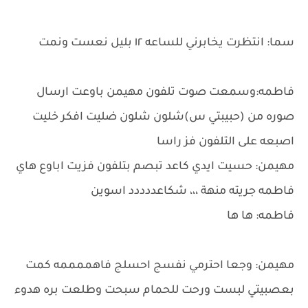
سما: انتظرت يخابرني للساعه ١٢ بليل نعست ونمت
فاطمه:وسمعت صوت تلفون مهيمن باوعت ارسال
صوره من (حبيبتي س)شلون شلون ضليت افكر خليت
اصبعه على التلفون فز راسا
مهيمن: حسيت ايدي كاعد تبصم بتلفون فزيت اباوع هاي
فاطمه جريته منهة ،،، شكاعددددد اسوين
فاطمه: ها ها
مهيمن: وجعا احترمي نفسج احسلج فاهممممه كمت
بعصبيتي لبست ورحت للحمام سبحت وطلعت بره هدوء