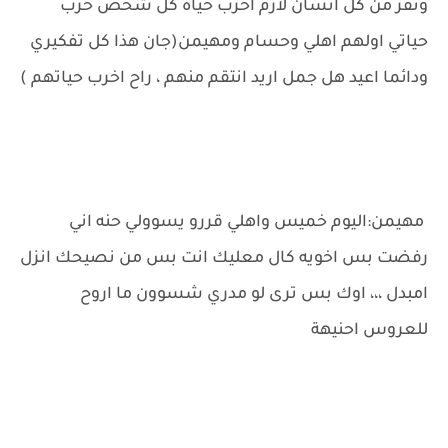
ونفر من كل انسان لازم اخرب حياه كل شخص خرب
حياتي اولهم اهلي وحسام ومهيمن(جان هذا كل تفكيري
ودائما اعيد هل جمل اريد انتقم منهم ، راح اخرب حياتهم )
مهيمن:اليوم خميس واهلي قررو يسوولي حنه اني
رفضت بس اخويه كال معليك انت بس من نصيحك انزل
امبدل ،،، اوك بس ترى لو مدري شسوون ما اروح
للعروس احنيهة