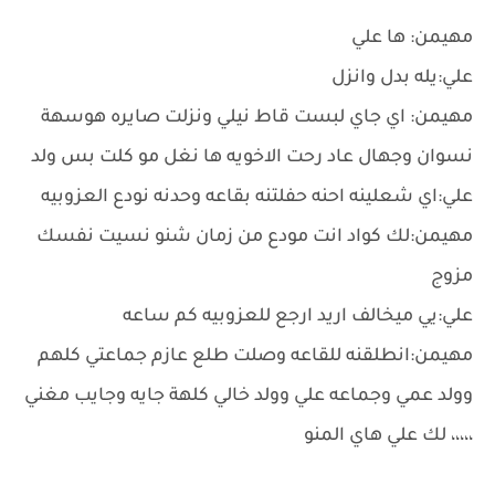
مهيمن: ها علي
علي:يله بدل وانزل
مهيمن: اي جاي لبست قاط نيلي ونزلت صايره هوسهة
نسوان وجهال عاد رحت الاخويه ها نغل مو كلت بس ولد
علي:اي شعلينه احنه حفلتنه بقاعه وحدنه نودع العزوبيه
مهيمن:لك كواد انت مودع من زمان شنو نسيت نفسك
مزوج
علي:يي ميخالف اريد ارجع للعزوبيه كم ساعه
مهيمن:انطلقنه للقاعه وصلت طلع عازم جماعتي كلهم
وولد عمي وجماعه علي وولد خالي كلهة جايه وجايب مغني
،،،،، لك علي هاي المنو