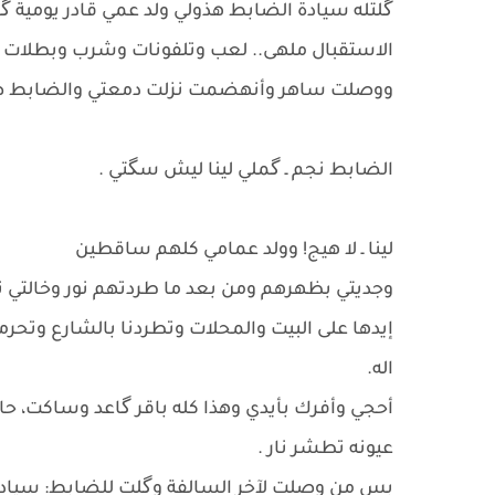
گلتله سيادة الضابط هذولي ولد عمي قادر يومية گ
الاستقبال ملهى.. لعب وتلفونات وشرب وبطلات العر
ووصلت ساهر وأنهضمت نزلت دمعتي والضابط صف
الضابط نجم ـ گملي لينا ليش سگتي .
لينا ـ لا هيج! وولد عمامي كلهم ساقطين
وجديتي بظهرهم ومن بعد ما طردتهم نور وخالتي
إيدها على البيت والمحلات وتطردنا بالشارع وتحرمنا
اله.
أحجي وأفرك بأيدي ​وهذا كله باقر گاعد وساكت، ح
عيونه تطشر نار .
​بس من وصلت لآخر السالفة وگلت للضابط: سيادة 