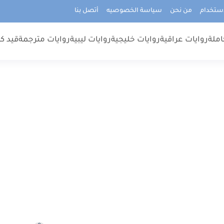
استخدام
من نحن
سياسة الخصوصيه
أتصل بنا
املة
روايات عراقية
روايات خليجية
روايات ليبية
روايات مترجمة
قيد كت