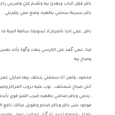
باقر قفل الباب ويهدئ بيه وتقدم عليّ وضربني راجد
​باقر بسرعة سحبني بظهره، ومنع عمي يتقربلي
باقر ـ عمي إحنا بالمركز لا تسويلنا سالفة البنية 
لينا ـ ​عمي گعد على الكرسي ينفت وگوة يأخذ نفس
وصاح بيه
محمود ـ ولچن أنا سمعتي ينحلف بيها صارلي عمر 
أنتن صباح شمخلف.. نوب عليه دروب المراكز ولچ
ـ ​يحچي وباقر ضامني بظهره ضرب الميز قوي بأيده 
موجود بس باقر وباقر ضخم وطويل عبالك نافع الثان
باوعلي وعيونه تجدح نار گبل غمضت عيوني وضمي