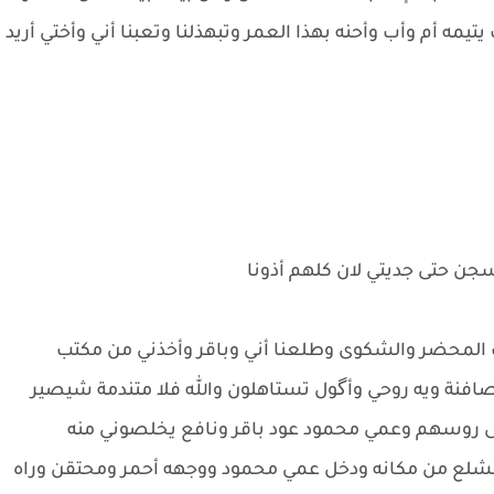
يمه أم وأب وأحنه بهذا العمر وتبهذلنا وتعبنا أني وأختي أريد
سجن حتى جديتي لان كلهم أذونا
 المحضر والشكوى وطلعنا أني وباقر وأخذني من مكتب
افنة ويه روحي وأگول تستاهلون والله فلا متندمة شيصير
ى روسهم وعمي محمود عود باقر ونافع يخلصوني منه
إنشلع من مكانه ودخل عمي محمود ووجهه أحمر ومحتقن وراه