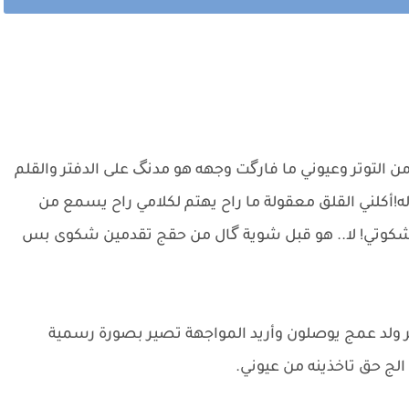
 من التوتر وعيوني ما فارگت وجهه هو مدنگ على الدفتر والقلم
!أكلني القلق معقولة ما راح يهتم لكلامي راح يسمع من
كوتي! لا.. هو قبل شوية گال من حقج تقدمين شكوى بس
ر ولد عمج يوصلون وأريد المواجهة تصير بصورة رسمية
ج حق تاخذينه من عيوني.