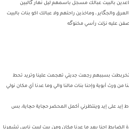
اعدين بالبيت عبالك مسجل باسمهم ليل نهار گالبين
ق والجگاير ، وماخذين راحتهم ولا عبالك اكو بنات بالبيت
ن عليه نزلت رأسي مخنوگه
 تخربطت بسببهم رجعت جديتي تهجمت علينا وتريد تحط
 من ورث أبوية وإحنا بنات مالنا والي وما عدنا أي مكان نولي
اط إيد على إيد وينتظرني أكمل المحضر حچاية حچاية، بس
الضابط إحنا بعد ما عدنا مكان ومن بيت لبيت ناس تشمرنا