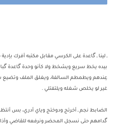
ـ لينا ـ گاعدة على الكرسي مقابل مكتبه أفرك بإدية
بيده يخط سريع ويشخط ولا كأنو وحدة گاعدة گباله
عِندهم ويطمطم السالفة، ويغلق الملف وتضيع ش
غير لو يخلص شغله ويلتفتلي .
​الضابط نجم ـ أخرتج ودوختج وياي أدري، بس أنتظ
گدامهم حتى نسجل المحضر ونرفعه للقاضي وأذا ال