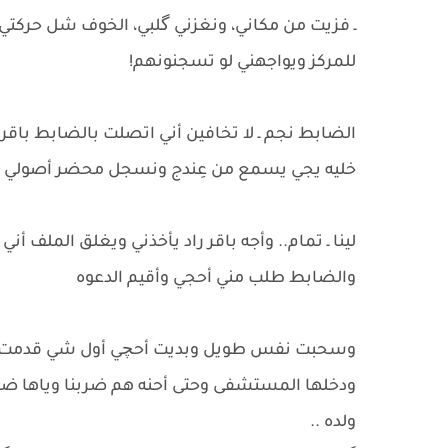
​ـ فزيت من مكاني، ونغزني گلبي، الخوف شل حركتي. 
للمركز ويواجهني لو تسجنونهم!
​الضابط نجم ـ لا تخافين أني اتصلت بالضابط با
خليه يجي يسمع من عِندج ونسجل محضر أصولي ونشوف
لينا ـ تمام.. وأجه باقر راد يأخذني ويغلق الملف
والضابط طلب مني أحجي وأقيم الدعوه
وسحبت نفس طويل وبديت أحچي أول شي قدمت الد
ودخلها المستشفى وحتى أحنه هم ضربنا وياها ضرب
ولده ..