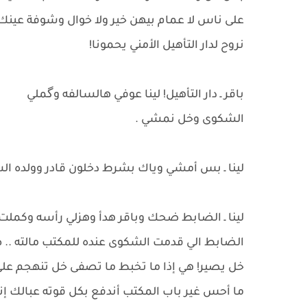
على ناس لا عمام بيهن خير ولا خوال وشوفة عينك يت
نروح لدار التأهيل الأمني يحمونا!
​باقر ـ دار التأهيل! لينا عوفي هالسالفه وگملي
الشكوى وخل نمشي .
لينا ـ بس أمشي وياك بشرط دخلون قادر وولده ال
لينا ـ الضابط ضحك وباقر هدأ وهزلي رأسه وكملت
الضابط الي قدمت الشكوى عنده للمكتب مالته .. ص
خل يصير! هي إذا ما تخبط ما تصفى خل تنهجم عل
​ما أحس غير باب المكتب أندفع بكل قوته عبالك 