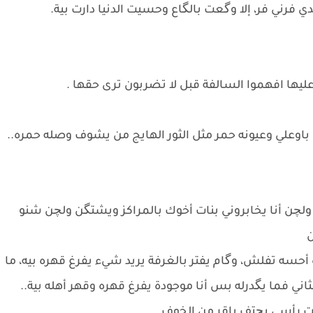
ي فرني فر، إلا وگعت بالگاع وحسيت الدنيا دارت بية.
ما عليها افهموا السالفة قبل لا تضربون ترى حقها .
 باوعلي وعيونه حمر مثل الثور الهايج من يشوف وصله حمره..
ولچن أنا يخابروني بنات أخوك بالمراكز ويشتگن ولچن شنو
ن
أحسه تفلش، وگام يفتر بالغرفة يريد شيء يفرغ قهره بيه، ما
ي فما يگدرله بس أنا موجودة يفرغ قهره وقهر أهله بية..
ت رأسي بچتف باقر من الخوف..