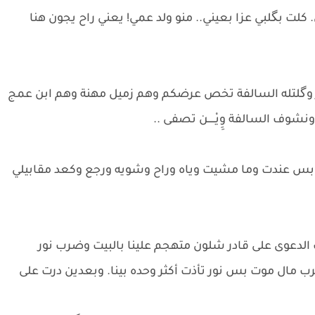
كلت بگلبي عزا بعيني.. منو ولد عمي! يعني راح يجون هنا
قر وگلتله السالفة تخص عرضكم وهم زميل مهنة وهم ابن عمج
 السالفة وِِيْـــــن تصفى ..
 أني بس عندت وما مشيت وياه وراح وشويه ورجع وكعد مقابيلي
عوى على قادر شلون متهجم علينا بالبيت وضرب نور
 مال موت بس نور تأذت أكثر وحده بينا. وبعدين درت على