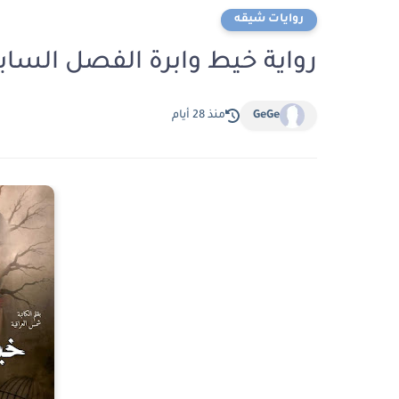
روايات شيقه
رواية خيط وابرة الفصل السابع عشر 17 بقلم ش
GeGe
منذ 28 أيام