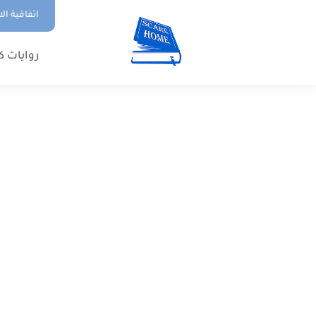
اتفاقية ال
روايات ك