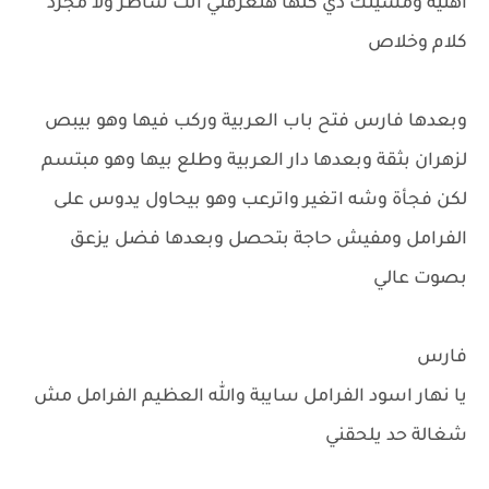
اهنيه ومشيتك دي كلها هتعرفني انت شاطر ولا مجرد
كلام وخلاص
وبعدها فارس فتح باب العربية وركب فيها وهو بيبص
لزهران بثقة وبعدها دار العربية وطلع بيها وهو مبتسم
لكن فجأة وشه اتغير واترعب وهو بيحاول يدوس على
الفرامل ومفيش حاجة بتحصل وبعدها فضل يزعق
بصوت عالي
فارس
يا نهار اسود الفرامل سايبة والله العظيم الفرامل مش
شغالة حد يلحقني