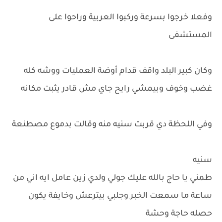
وفعلا خرجوا بسرعة وركبوا العربية وراحوا على
المستشفى
وكان كبير البلد واقف قدام أوضة العمليات ووشه كله
غضب وخوف وبيمشي رايح جاي مش قادر يثبت مكانه
وفي اللحظة دي قربت سنيه منه وقالت بدموع مصطنعة
سنيه
طمني يا حاج بالله عليك جولي ولدي زين عامل ايه اني من
ساعة ما سمعت الخبر وجلبي بيترعش وخايفة يكون
حصله حاجة وحشة