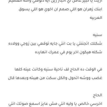
ازيك يا كبير عامل اي اخبار زين ايه دلوقتي والله العظيم
ابنك زهران هو اللي صمم ان اخوي هو اللي يسوق
العربيه
سنيه
شكلك اتجننتي يا بت انتي جايه توقعي بين زوجي وولاده
شكله هيكون اخر يوم في عمرك انهارده
في الوقت ده الحاج لف ناحية سنيه وكانت عينه كلها
غضب ووشه اتحول والكل سكت من هيبته وبعدها قال
الحاج
اخرسي خالص يا وليه انتي مش عايز اسمع صوتك انتي