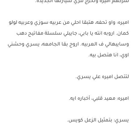
لتتركهم اميره وتخرج لتري سيارتها الجديدة.
اميره: واو تحفه، هتبقا احلي من عربيه سوزي وعربيه لولو
كمان. اروبه انته يا بابي، جايبلي سلسلة مفاتيح دهب
وسايبهالي ف العربيه. اروح بقا الجامعه، يسري وحشني
اوي، انا هتصل بيه.
لتتصل اميره علي يسري.
اميره: معيد قلبي، أخباره ايه.
يسري: بتمثيل الزعل كويس.