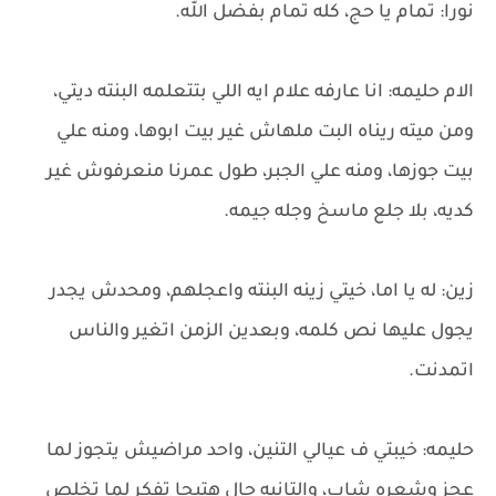
نورا: تمام يا حج، كله تمام بفضل الله.
الام حليمه: انا عارفه علام ايه اللي بتتعلمه البنته ديتي،
ومن ميته ريناه البت ملهاش غير بيت ابوها، ومنه علي
بيت جوزها، ومنه علي الجبر، طول عمرنا منعرفوش غير
كديه، بلا جلع ماسخ وجله جيمه.
زين: له يا اما، خيتي زينه البنته واعجلهم، ومحدش يجدر
يجول عليها نص كلمه، وبعدين الزمن اتغير والناس
اتمدنت.
حليمه: خيبتي ف عيالي التنين، واحد مراضيش يتجوز لما
عجز وشعره شاب، والتانيه جال هتبجا تفكر لما تخلص