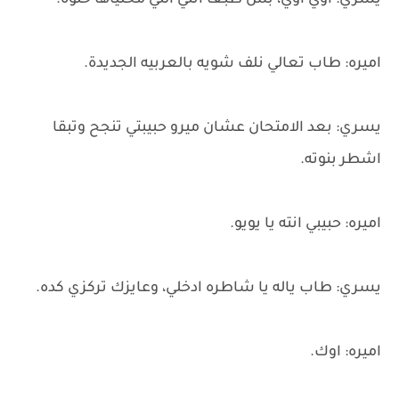
يسري: اوي اوي، بس طبعا انتي اللي مخلياها حلوه.
اميره: طاب تعالي نلف شويه بالعربيه الجديدة.
يسري: بعد الامتحان عشان ميرو حبيبتي تنجح وتبقا
اشطر بنوته.
اميره: حبيبي انته يا يويو.
يسري: طاب ياله يا شاطره ادخلي، وعايزك تركزي كده.
اميره: اوك.