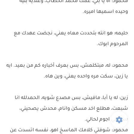
محمود: اه يا بتي، عمك محمد الخطاب، وعنديه بنيه
وحيده اسميها اميره.
حليمه: هو انته بتحددت معاه يعني، نجضت عهدك مع
المرحوم ابوك.
محمود: له، مبتكلمش، بس بعرف أخباره كم من بعيد. ايه
يا زين، سكت مره واحده يعني، وين هاه.
زين: له يا أبا، مافيش، بس مصدع شويه، الحمدلله انا
شبعت، هطلع اخد مسكن وانام، محدش يصحيني،
سيبوني اجوم لحالي.
محمود: شوفتي كلامك الماسخ اهو، نفسه اتسدت عن