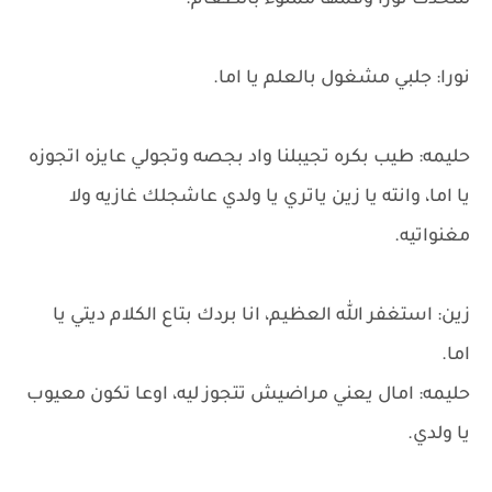
لتتحدث نورا وفمها مملوء بالطعام.
نورا: جلبي مشغول بالعلم يا اما.
حليمه: طيب بكره تجيبلنا واد بجصه وتجولي عايزه اتجوزه
يا اما، وانته يا زين ياتري يا ولدي عاشجلك غازيه ولا
مغنواتيه.
زين: استغفر الله العظيم، انا بردك بتاع الكلام ديتي يا
اما.
حليمه: امال يعني مراضيش تتجوز ليه، اوعا تكون معيوب
يا ولدي.