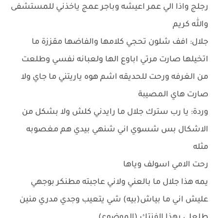
رجلج واذا الي عمر اعيشه وباجر عمج ياخذني للمستشفى
والله كريم
جلال: افف شلون تحجي كلامها والفاضها مقززة ما
اتخيلها صارت مرتي اباوع الها ولعبانه نفسي وطلعت
من الغرفه ورحت للحديقه اشم هوه ياريتني ما جاي ولا
صارت هاي المصيبة
وردة: يا رب سترك جلال ما رايدني كلش ولا بشكل من
الاشكال بس شسوي اني شنهي بيدي هم مغصوبه
مثله
رحت الامي اسولف وياها
يمه هذا جلال ما بالعني ولاني عاجبته مطنكر بوجهي
عليش اني ما بياش(بيه) شي يتعيب وجدي مدري منين
طلعلي بهذا الفنتك (الموضوع)