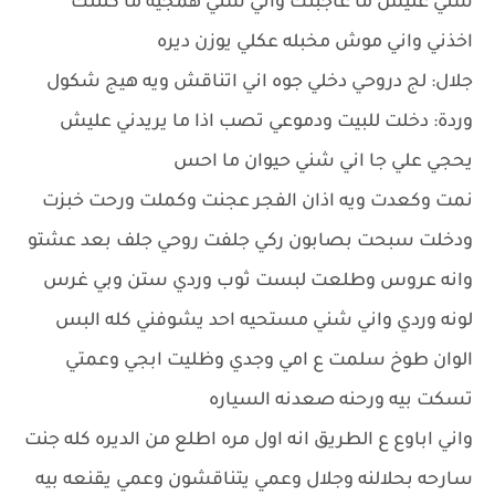
شني عليش ما عاجبتك واني شني همجيه ما كلتلك
اخذني واني موش مخبله عكلي يوزن ديره
جلال: لج دروحي دخلي جوه اني اتناقش ويه هيج شكول
وردة: دخلت للبيت ودموعي تصب اذا ما يريدني عليش
يحجي علي جا اني شني حيوان ما احس
نمت وكعدت ويه اذان الفجر عجنت وكملت ورحت خبزت
ودخلت سبحت بصابون ركي جلفت روحي جلف بعد عشتو
وانه عروس وطلعت لبست ثوب وردي ستن وبي غرس
لونه وردي واني شني مستحيه احد يشوفني كله البس
الوان طوخ سلمت ع امي وجدي وظليت ابجي وعمتي
تسكت بيه ورحنه صعدنه السياره
واني اباوع ع الطريق انه اول مره اطلع من الديره كله جنت
سارحه بحلالنه وجلال وعمي يتناقشون وعمي يقنعه بيه