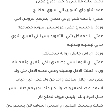
دخلت بدلت ملابسي ورحت ادور ع عمتي
عمه شنو جاي تسوين اني اسوي بمكانج
عمتي: يا عمه شنو روحي كعدي بغرفتج عروس انتي
وردة: يا حسره ع حضي عروسيش سوده مصخمه
عمتي: يا عمه كل شي بالتعويد بس انتي تغيري شوي
جذبي لبسيله وعدليله
وردة: اي امي جابتلي روابه شحلاتهن
عمتي: اي اليوم لبسي وصعدي بلكي ينغري وتعجبينه
ورده: كملت الاكل وصبيته وعمي عجبه الاكل حتى ولد
عمي بس جلال ساكت واحد من ولد عمي حيل حباب
اسمه امجد اصغر واحد والاكبر منه ايمن هم حباب بس
جلال اعوذ بالله ابليس عيونه تطلع نار
كملت وغسلت الماعين واستحي اسولف لان يستغربون