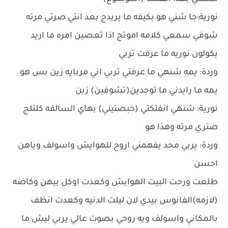
نورية:جا شني هو بكيفه ما يريدج بعد انتي صرتي مرته
شوفي سمعي كلامه اموتج اذا تعصين امره ما اريد
يكولون نوريه ما عرفت تربي
وردة: يمه شنهي ما عرفتي تربي اني مربايه زين بس هو
يمه ما رايدني ما توجدين(تشوفين) زين
نورية: شنهي انفتكتي (خبصتيني) بهاي السالفه كلتلج
صتري مرته وهذا هو
وردة: يربي محد يفهمني اروح للهوايش واسولف وياهن
احسن
طلعت ورحت البيت الهوايش وكعدت اوكل بيهن وكاضه
(لازمه)الفانوس بيدي لان ليلت الدنيه وكعدت انظف
بالمكاني واسولف ويه روحي بصوت عالي يربي ليش ما