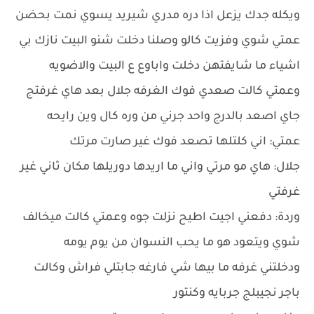
ويكله جدك يزعل اذا دره مدري شيريد يسوي نمت بحضن
عمتي شوي وفزيت كالو وصلنا دخلت شنو البيت نازك بي
اشياء ما شايفتهن دخلت واباوع ع البيت والاضويه
وعمتي كالت صعدي فوك الغرفه جلال بعد هاي غرفتج
جاي اصعد بالدرج واحد جرني من وره كال وين رايحه
عمتي: اني كلتلها تصعد فوك غير صارت مرتك
جلال: هاي مو مرتي واني ما اريدها دوريلها مكان ثاني غير
غرفتي
وردة: دفعني اجيت اطيح نزلت جوه وعمتي كالت ميخالف
شوي ويتعود هو ما يحب النسوان من يوم يومه
ودخلتني غرفه ما بيها شي فارغه جابتلي فراش وكالت
باجر نجيبلج جربايه وكنتور