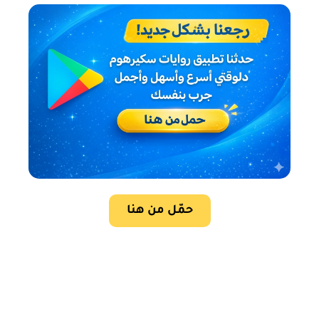
حمّل من هنا