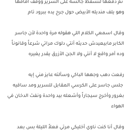
ثم دفعها لتسقط جالسة على السرير ووقف أمامها
وهو يلف منديله الأبيض حول جرح يده ببرود تام
وقال اسمعي الكلام اللي هقوله مرة واحدة لأن جاسر
الكابر مابيعيدش حديثه أنتي دلوك مراتي شرعاً وقانوناً
وده أمر واقع لا أنتي ولا الجن الأزرق يقدر يغيره
رفعت دهب وجهها الباكي وسألته عايز مني إيه
جلس جاسر على الكرسي المقابل للسرير ومد ساقيه
بغرور وأخرج سيجاراً وأشعله بيد واحدة ونفث الدخان في
الهواء
وقال أنا كنت ناوي أخليكي مرتي فعلاً الليلة بس بعد