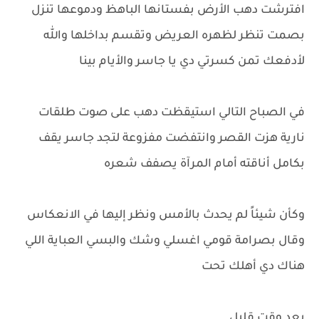
افترشت دهب الأرض بفستانها الباهظ ودموعها تنزل
بصمت تنظر لظهره العريض وتقسم بداخلها والله
لأدفعك تمن كسرتي دي يا جاسر والأيام بينا
في الصباح التالي استيقظت دهب على صوت طلقات
نارية هزت القصر وانتفضت مفزوعة لتجد جاسر يقف
بكامل أناقته أمام المرآة يصفف شعره
وكأن شيئاً لم يحدث بالأمس ونظر إليها في الانعكاس
وقال بصرامة قومي اغسلي وشك والبسي العباية اللي
هناك دي أهلك تحت
بعد وقت قليل