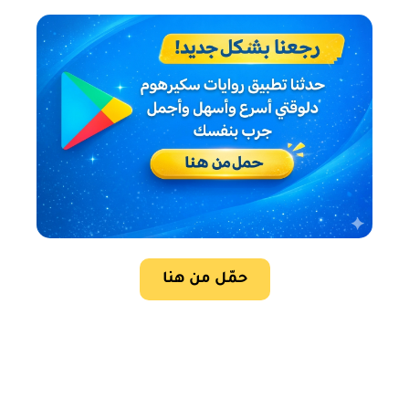
حمّل من هنا