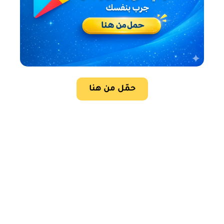
حمّل من هنا