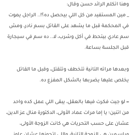
وهنا اتكلم الرائد حسن وقال:
_ مين المستفيد من كل اللي بيحصل ده؟!.. الراجل يموت
في المحكمة قبل ما يشهد على القاتل بسم نادر، ومش
سم عادي بيتحط في أكل وشرب، لا.. ده سم في سيجارة
قبل الجلسة بساعة.
وبعدها مراته التانية تتخطف وتتقتل، وقبل ما القاتل
يخلص عليها يضربها بالشكل المفزع ده.
= لو جيت فكرت فيها بالعقل، يبقى اللي عمل كده واحد
من اتنين؛ يا إما مرات عماد الأولى، الدكتورة منال عز الدين،
عشان على حسب التحريات هي كانت الزوجة الأولى،
وياسمين هي الزوجة التانية، واللي اتجوزها عشان عاوز