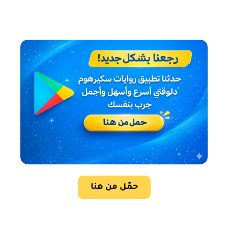
حمّل من هنا