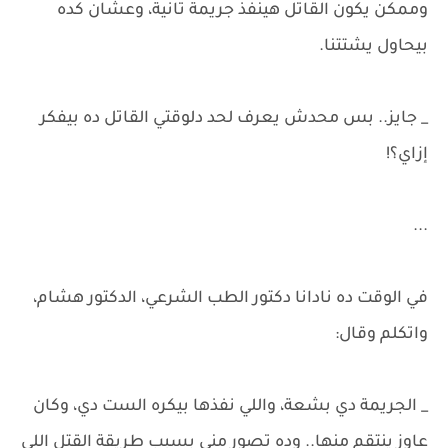
وممكن يكون القاتل هينفذ جريمة تانية، وعشان كده
بيحاول يشتتنا.
_ جايز.. بس محدش يعرف لحد دلوقتي القاتل ده بيفكر
إزاي؟!
...
في الوقت ده نادانا دكتور الطب الشرعي، الدكتور هشام،
واتكلم وقال:
_ الجريمة دي بشعة، واللي نفذها بيكره الست دي، وكان
عاوز ينتقم منها.. وده تصور مني بسبب طريقة القتل اللي