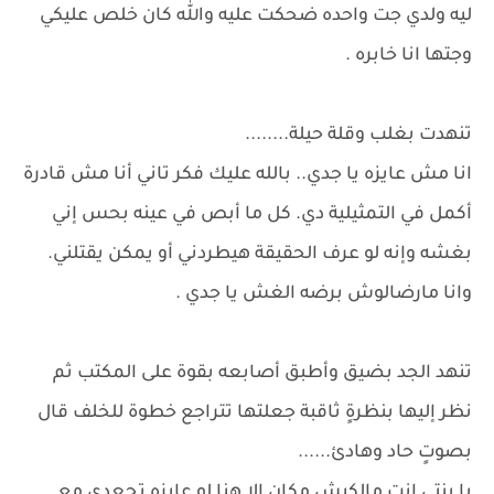
ليه ولدي جت واحده ضحكت عليه والله كان خلص عليكي
وجتها انا خابره .
تنهدت بغلب وقلة حيلة........
انا مش عايزه يا جدي.. بالله عليك فكر تاني أنا مش قادرة
أكمل في التمثيلية دي. كل ما أبص في عينه بحس إني
بغشه وإنه لو عرف الحقيقة هيطردني أو يمكن يقتلني.
وانا مارضالوش برضه الغش يا جدي .
تنهد الجد بضيق وأطبق أصابعه بقوة على المكتب ثم
نظر إليها بنظرةٍ ثاقبة جعلتها تتراجع خطوة للخلف قال
بصوتٍ حاد وهادئ......
يا بنتي انت مالكيش مكان الا هنا لو عايزه تجعدي مع