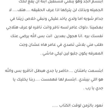
ابتسم الجد وهو يتمني مستقبل ابنه ان يقع لتلك
الجميله وبذلك لن يتركها اذا عرف الحقيقه ....هتف.... لا
جدام شويه اما ولدي ياخد عليكي ونبقي خلاص زيتنا في
بعضينا .دلوك عامر لسه نافر وانت نافره لو عرف هتلاجي
نفسك بره .انا هجول بعدين انت بس الله يرضي عنك
طلب مني بلاش تصدي في عامر هاه عشان وجت
المعرفه يكون جلبو لين ليكي ماشي .
ابتسمت بامتنان ....حاضر يا جدي هبطل اناقرو بس والله
هو اللي بيبتدي .ابتسم لها فهمست ....ربنا يخليك يا
جدي يا رب .
نعود بالزمن لوقت الكتاب .....