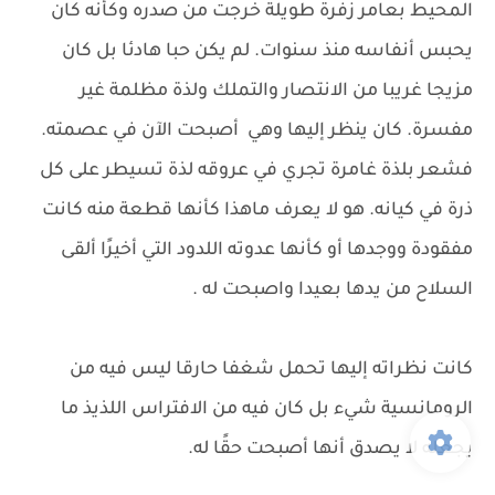
المحيط بعامر زفرة طويلة خرجت من صدره وكأنه كان
يحبس أنفاسه منذ سنوات. لم يكن حبا هادئا بل كان
مزيجا غريبا من الانتصار والتملك ولذة مظلمة غير
مفسرة. كان ينظر إليها وهي أصبحت الآن في عصمته.
فشعر بلذة غامرة تجري في عروقه لذة تسيطر على كل
ذرة في كيانه. هو لا يعرف ماهذا كأنها قطعة منه كانت
مفقودة ووجدها أو كأنها عدوته اللدود التي أخيرًا ألقى
السلاح من يدها بعيدا واصبحت له .
كانت نظراته إليها تحمل شغفا حارقا ليس فيه من
الرومانسية شيء بل كان فيه من الافتراس اللذيذ ما
يجعله لا يصدق أنها أصبحت حقًا له.