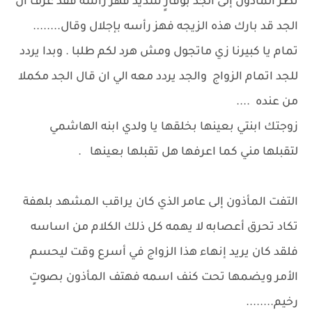
نظر المأذون إلى الجد بوقارٍ شديد فهز راسه فقد عرف أن
الجد قد بارك هذه الزيجه فهز رأسه بإجلال وقال........
تمام يا كبيرنا زي ماتجول ومش هرد لكم طلبا . وبدا يردد
للجد اتمام الزواج والجد يردد معه الي ان قال الجد مكملا
من عنده ....
زوجتك ابنتي بعينها بخلقها يا ولدي ابنه الهاشمي
لتقبلها مني كما اعرفها هل تقبلها بعينها .
التفت المأذون إلى عامر الذي كان يراقب المشهد بلهفة
تكاد تحرق أعصابه لا يهمه كل ذلك الكلام من اساسه
فلقد كان يريد إنهاء هذا الزواج في أسرع وقت ليحسم
الأمر ويضمها تحت كنف اسمه فهتف المأذون بصوتٍ
رخيم........