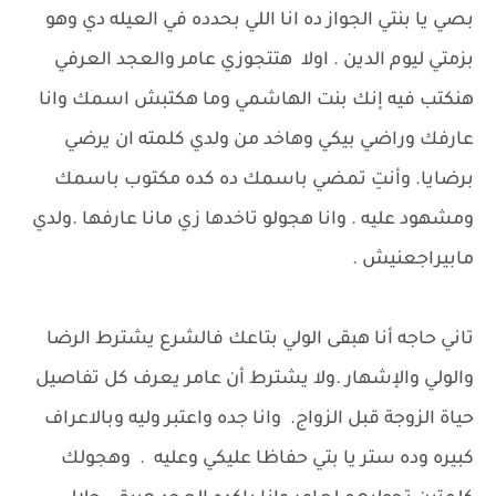
بصي يا بنتي الجواز ده انا اللي بحدده في العيله دي وهو
بزمتي ليوم الدين . اولا هتتجوزي عامر والعجد العرفي
هنكتب فيه إنك بنت الهاشمي وما هكتبش اسمك وانا
عارفك وراضي بيكي وهاخد من ولدي كلمته ان يرضي
برضايا. وأنتِ تمضي باسمك ده كده مكتوب باسمك
ومشهود عليه . وانا هجولو تاخدها زي مانا عارفها .ولدي
مابيراجعنيش .
تاني حاجه أنا هبقى الولي بتاعك فالشرع يشترط الرضا
والولي والإشهار .ولا يشترط أن عامر يعرف كل تفاصيل
حياة الزوجة قبل الزواج. وانا جده واعتبر وليه وبالاعراف
كبيره وده ستر يا بتي حفاظا عليكي وعليه . وهجولك