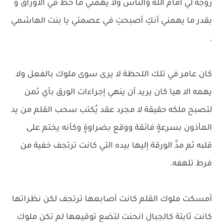
زوجةً لي أمام الله والناس ولا يهمني ما خُطَّ في الأوراق و
بقدر ما يهمني أنكِ أصبحتِ في عصمتي يا بنت الهاشمي
.
كان عامر في تلك اللحظة لا يرى سوى ملوك بالفعل ولا
يهمه الا هيا كان يريد أن ينهي إجراءات الورق بأي ثمن
لتصبح ملكه حقيقة لا مجرد عقد يُكتب سحب القلم من يد
المأذون بسرعةٍ فائقة ووقع بضراوةٍ وكأنه يختم على
قلبه ثم مدَّ الورقة إليها بيده التي كانت ترتجف خفية من
فرط تلهفه.
أمسكت ملوك القلم كانت أصابعها ترتجف لكن نظراتها
كانت ثابتة كالجبال انحنت لتضع توقيعها لم تكن ملوك