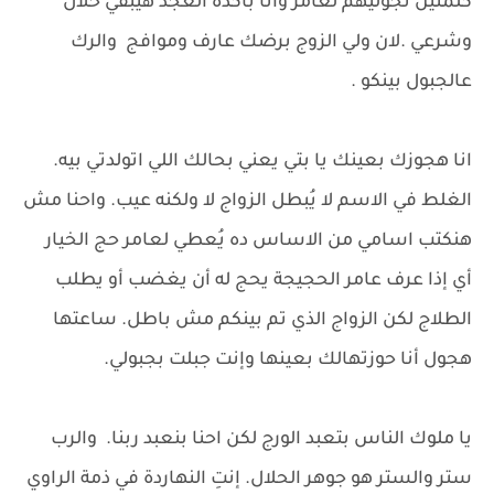
كلمتين تجوليهم لعامر وانا باكده العجد هيبقي حلال
وشرعي .لان ولي الزوج برضك عارف وموافج والرك
عالجبول بينكو .
انا هجوزك بعينك يا بتي يعني بحالك اللي اتولدتي بيه.
الغلط في الاسم لا يُبطل الزواج لا ولكنه عيب. واحنا مش
هنكتب اسامي من الاساس ده يُعطي لعامر حج الخيار
أي إذا عرف عامر الحجيجة يحج له أن يغضب أو يطلب
الطلاج لكن الزواج الذي تم بينكم مش باطل. ساعتها
هجول أنا حوزتهالك بعينها وإنت جبلت بجبولي.
يا ملوك الناس بتعبد الورج لكن احنا بنعبد ربنا. والرب
ستر والستر هو جوهر الحلال. إنتِ النهاردة في ذمة الراوي