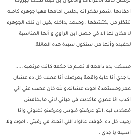
ترفض كافه الاغراءات والاموال بل كيف تحدت جبروت
احفادها .شعر بفخر انه يجلس امامها فهيا جوهره كامنه
تنتظر من يكتشفها . وصعد بداخله يقين ان تلك الجوهره
لا مكان لها الا في حضن ابن الراوي و أنها المناسبة
لحفيده وأنها من ستكون سيدة هذه العائلة.
مسكت يده دامعه لا تعلم ما حكمه كانت مرتعبه .....
يا جدي أنا جاية واقعة بعرضك أنا عملت كل ده عشان
عمر ومستعدة أموت عشانه.والله كان غصب عني اني
اكدب انا عمري ماكدبت في حياتي لاني مابخافش
فهكدب ليه .انتو عرضتو فلوس وعرضتو تغنوني وانا
رميت كل ده .خوفت عالواد اللي اتحط في رقبتي . اموت ولا
اسيبه يا جدي .