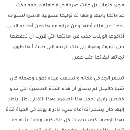
مجرد كلمات بل كانت صرخة حياة كاملة ملحمه حكت
عذاباتها بابيها وامها ثم توليها مسوليه الاسره لسنوات
.حكت عن ملك أختها وعن مرارة موتها وعن أحفاده الذين
أذاقوها الويلات حكت عن امانتها التي قررت ان تحفظها
حتي الموت وصولا إلى تلك الزيجة التي ظنت أنها طوق
نجاتها لبقائها جنب عمر .
تسمر الجد في مكانه واتسعت عيناه ذهولا وصمته كان
ثقيلا كالجبل لم يصدق أن هذه الفتاة الصغيرة التي تبدو
كغصن رقيق تحمل هذا الصمود وهذا التفاني .ظل ينظر
إليها كان يشعر أنه أمام شيء نادر لا يوجد في الحياة فتاة
بهذا الوصف.كيف تحملت كل ذلك كيف وقفت شامخه