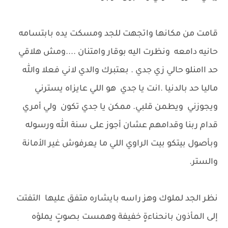
قامت من مكانها واتجهت للجد ومسكت يده بابتسامه
حانيه دامعه ونظرت اليه بوقار وامتنان ....ومش هلاقي
حد اامنلو حالي زي جدي . بعتبرك والدي لاني فعلا والله
ماليا حد بالدنيا .انت يا جدي هو اللي عايزاه يسترني
ويجوزني ويطمن قلبي. ممكن يا جدي تكون ولي أمري
قدام ربنا وقدامهم عشان أجوز على سنة الله ورسوله
وبأصول بيتكو بيت الراوي اللي ما يعرفوش غير الأمانة
والستر.
نظر الجد لملوك وهز راسه بايشاره متفق عليها التفتت
إلى المأذون بانحناءةٍ خفيفة وهمست بصوتٍ يملؤه