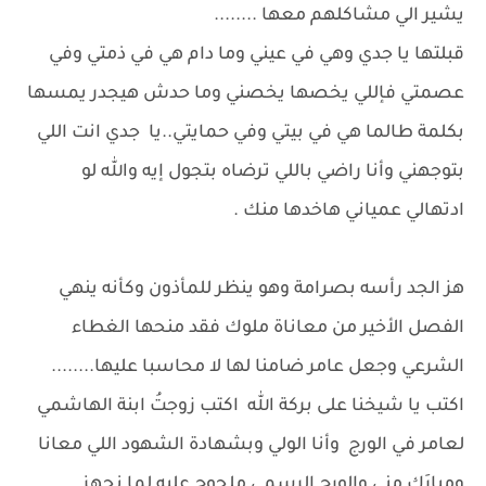
يشير الي مشاكلهم معها ........
قبلتها يا جدي وهي في عيني وما دام هي في ذمتي وفي
عصمتي فإللي يخصها يخصني وما حدش هيجدر يمسها
بكلمة طالما هي في بيتي وفي حمايتي..يا جدي انت اللي
بتوجهني وأنا راضي باللي ترضاه بتجول إيه والله لو
ادتهالي عمياني هاخدها منك .
هز الجد رأسه بصرامة وهو ينظر للمأذون وكأنه ينهي
الفصل الأخير من معاناة ملوك فقد منحها الغطاء
الشرعي وجعل عامر ضامنا لها لا محاسبا عليها........
اكتب يا شيخنا على بركة الله اكتب زوجتُ ابنة الهاشمي
لعامر في الورج وأنا الولي وبشهادة الشهود اللي معانا
ومبارَك مني والورج الرسمي ملحوج عليه لما نجهز