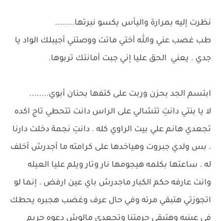
نظرت إليه بمرارة واليأس يكسو نبرتها........
طب غصب عني والله أختي ماتت ووصتني أجيبلك الواد يا
جدي . يعني الحق عليا إني جبت أمانتك تربوها.
ابتسم الجد بحزن وربت على كتفها بحنان أبوي........
لا يا بنتي دانتِ تتشالي على الراس دانت تتحطي تاج اكده
تجعدي هانم علي بيت الراوي كله . دانتِ نجمة دخلت دارنا
. بس ولدي جبروت وهياخدها على كرامته ما أجدرش أخلف
له . ساعتها بكلمه هيجومها نار وتار ويلم عليا العيله
وانت عارفه حكم الكبار ماجدرش باي عين ارفض . إنما لو
اتجوزتي هتبقي مرته وفي حال عرف وغضب هجبره يحطك
في عينيه وهتبقي حرمتنا وتجعدي مالوش دعوه حريم