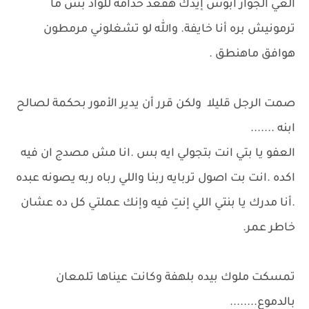
الغي الجواز أبوس إيدك هقعد خدامة للواد بس ما
ترمونيش بره أنا خايفة. والله لو تشغلوني مرمطون
هوافق ماهنطق .
صمت الرجل قليلا ولكن قرر أن يدير الأمور بحكمة لصالح
ابنه .......
العفو يا بتي انت بتجولي ايه بس .انا مش مصدج ان فيه
اكده .انت بت اصول تربايه ربنا واللي رباه ربه يصونه عبده
.أنا مدرك يا بنتي اللي إنتِ فيه وإنك عملتي كل ده عشان
خاطر عمر.
تمسكت ملوك بيده بلهفة وكانت عيناها تلمعان
بالدموع........