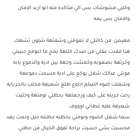
وكلبي مشوشات بس الي متاكده منه انو اريد الامان
والامان بس يمه
مهيمن: من كالتلي لا تعوفني وشفتهة شلون تشهك
هنا فقدت عقلي من صدك كتلهة يمج ما اعوفج حبيبتي
وخرتهة بصعوبه وكمشت وجهة بين اديه والدموع يابه
موتني عبالك شلال يوكع على ادية مسحت دموعهة
وشغلت ضوه التيبلم اباوع طلع شعرهة مجلب بالجربايه
رحت جريته على كيف ورجعتهة بحظني نومتهة وخليت
شعرهة عليه غطاني اوووف
سما:شغل الضوه ونومني بحظنه حظنته حيل ونمت بعد
محسيت بشي حسيت براحة تفوق الخيال من حظني