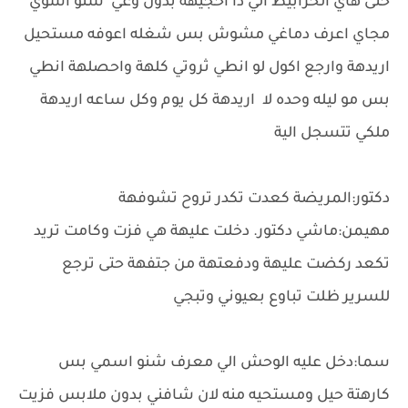
حتى هاي الخرابيط الي دا احجيهة بدون وعي شنو اسوي
مجاي اعرف دماغي مشوش بس شغله اعوفه مستحيل
اريدهة وارجع اكول لو انطي ثروتي كلهة واحصلهة انطي
بس مو ليله وحده لا اريدهة كل يوم وكل ساعه اريدهة
ملكي تتسجل الية
دكتور:المريضة كعدت تكدر تروح تشوفهة
مهيمن:ماشي دكتور. دخلت عليهة هي فزت وكامت تريد
تكعد ركضت عليهة ودفعتهة من جتفهة حتى ترجع
للسرير ظلت تباوع بعيوني وتبجي
سما:دخل عليه الوحش الي معرف شنو اسمي بس
كارهتة حيل ومستحيه منه لان شافني بدون ملابس فزيت