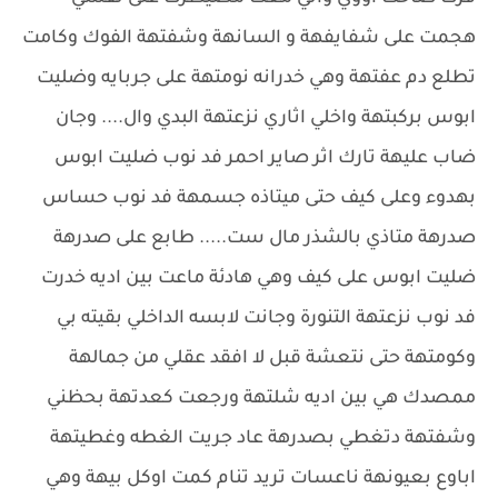
هجمت على شفايفهة و السانهة وشفتهة الفوك وكامت
تطلع دم عفتهة وهي خدرانه نومتهة على جربايه وضليت
ابوس بركبتهة واخلي اثاري نزعتهة البدي وال.... وجان
ضاب عليهة تارك اثر صاير احمر فد نوب ضليت ابوس
بهدوء وعلى كيف حتى ميتاذه جسمهة فد نوب حساس
صدرهة متاذي بالشذر مال ست..... طابع على صدرهة
ضليت ابوس على كيف وهي هادئة ماعت بين اديه خدرت
فد نوب نزعتهة التنورة وجانت لابسه الداخلي بقيته بي
وكومتهة حتى نتعشة قبل لا افقد عقلي من جمالهة
ممصدك هي بين اديه شلتهة ورجعت كعدتهة بحظني
وشفتهة دتغطي بصدرهة عاد جريت الغطه وغطيتهة
اباوع بعيونهة ناعسات تريد تنام كمت اوكل بيهة وهي