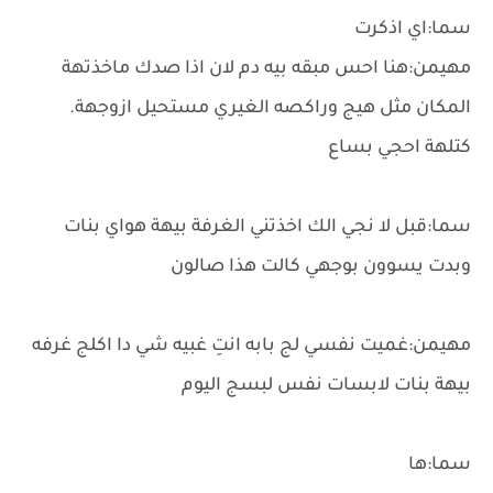
سما:اي اذكرت
مهيمن:هنا احس مبقه بيه دم لان اذا صدك ماخذتهة
المكان مثل هيج وراكصه الغيري مستحيل ازوجهة.
كتلهة احجي بساع
سما:قبل لا نجي الك اخذتني الغرفة بيهة هواي بنات
وبدت يسوون بوجهي كالت هذا صالون
مهيمن:غميت نفسي لج بابه انتِ غبيه شي دا اكلج غرفه
بيهة بنات لابسات نفس لبسج اليوم
سما:ها