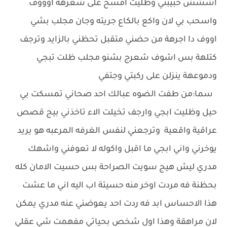
اششش حبيبتي وظليت امسح على شعرهة اوووف
واسحب بي لان واكع بالكاع جريته وجان مجلب بشي
اووف دا اجرهة من حضني متقبل تحظني بالزايد وترجف
كتلهة بس اشوف شعرج بشنو مجلب ظلت تبجي
ودموعهة ينزلن على ركبتي وجتفي
سما:من طفت الضوه عبالك احد صحاني تمسكت بي
حيل وظليت ابجي وارجف تخيلت الاء تاخذني بيج قصص
عراقية واقعية وترجعني لنفس الغرفه المرعبه هو يريد
يوخرني واني ابجي ما اقبل واكوله لا تعوفني واشهك
مدري ليش هيج سويت الصراحة بس حسيت الامان كله
بحظنة فه مردت اوخر منه حسيتة اب اليه اني ما عشت
هذا الاحساس ابد فه ردت احد يعوضني عنه مدري يمكن
لان مراهقة وهذا اول شخص بحياتي مفهمت شي عقلي