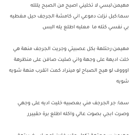
مهيمن:لبسي لا تخليني اصيح من الصبح يللله
سما:كبل نزلت دموعي اني كامشة الجرجف حيل مغطيه
بي نفسي كتله ما معليه اطلع يله البس
مهيمن:رحتلهة بكل عصبيتي وجريت الجرجف منهة هي
خلت اديهة على وجهة واني ضليت صافن على منظرهة
اوووف لو هيج الصباح لو مينراد كمت اتقرب منهة شويه
شويه
سما: جر الجرجف مني بعصبيه خليت اديه على وجهي
وصرت ابجي بصوت عالي واكله اطلع برة حقييرر