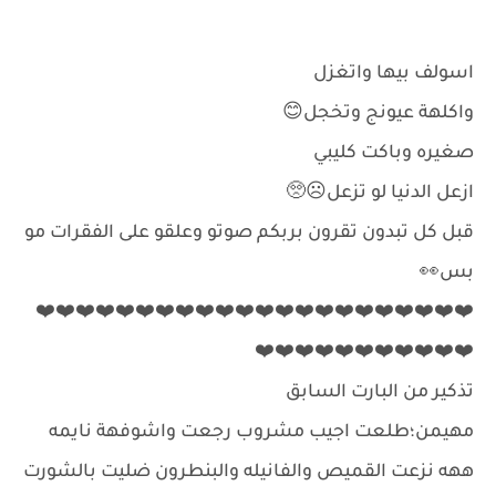
اسولف بيها واتغزل
واكلهة عيونج وتخجل😊
صغيره وباكت كليبي
ازعل الدنيا لو تزعل☹️🥺
قبل كل تبدون تقرون بربكم صوتو وعلقو على الفقرات مو
بس👀
❤️❤️❤️❤️❤️❤️❤️❤️❤️❤️❤️❤️❤️❤️❤️❤️❤️❤️❤️❤️❤️❤️
❤️❤️❤️❤️❤️❤️❤️❤️❤️❤️❤️
تذكير من البارت السابق
مهيمن؛طلعت اجيب مشروب رجعت واشوفهة نايمه
ههه نزعت القميص والفانيله والبنطرون ضليت بالشورت