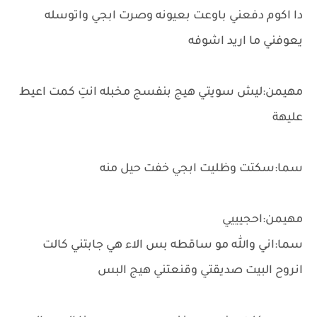
دا اكوم دفعني باوعت بعيونه وصرت ابجي واتوسله
يعوفني ما اريد اشوفه
مهيمن:ليش سويتي هيج بنفسج مخبله انتِ كمت اعيط
عليهة
سما:سكتت وظليت ابجي خفت حيل منه
مهيمن:احجيييي
سما:اني والله مو ساقطه بس الاء هي جابتني كالت
انروح البيت صديقتي وقنعتني هيج البس