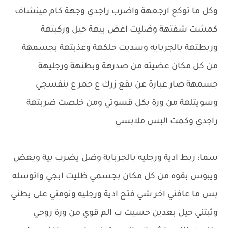
وكل ما توكع ارجعهة واضرب راجدي وجهة كام مينشاف
كمشت شفتهة وضليت اعض بيهة حيل وركبتهة
وربطتهة بالجربايه وسديت حلكهة وعذبتهة بجسمهة
من كل مكان عضيته من صدرهة وبطنهة ورجليهة
جسمهة صار عبارة عن بقع زرك ع حمر ع بنفسجي
وسويتلهة من ورة بكل قسوتي ومن خلصت ضربتهة
راجدي وكمت البس ملابسي
سما: ربط ادية ورجليه بالجرباية وضل يضرب بية ويعض
ويبوس بقوه من كل مكان بجسمي ظليت ابجي واتوسله
بس ما عافني اخر شي فتح ادية ورجليه ونومني على بطني
وثبتني حيل بعدين حسيت ب الم قوي من ورة روحي