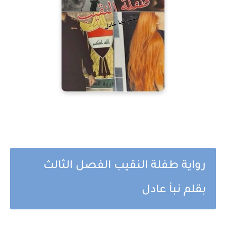
رواية طفلة النقيب الفصل الثالث
بقلم نبأ عادل