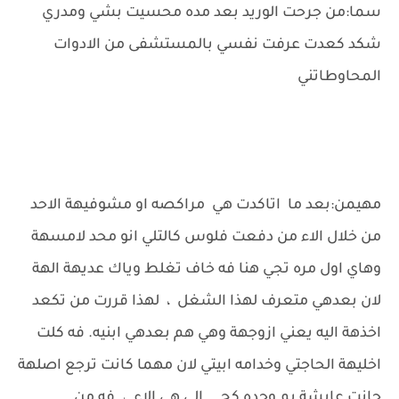
سما:من جرحت الوريد بعد مده محسيت بشي ومدري
شكد كعدت عرفت نفسي بالمستشفى من الادوات
المحاوطاتني
مهيمن:بعد ما اتاكدت هي مراكصه او مشوفيهة الاحد
من خلال الاء من دفعت فلوس كالتلي انو محد لامسهة
وهاي اول مره تجي هنا فه خاف تغلط وياك عديهة الهة
لان بعدهي متعرف لهذا الشغل ، لهذا قررت من تكعد
اخذهة اليه يعني ازوجهة وهي هم بعدهي ابنيه. فه كلت
اخليهة الحاجتي وخدامه ابيتي لان مهما كانت ترجع اصلهة
جانت عايشة يم وحده كح... الي هي الاء ،. فه من