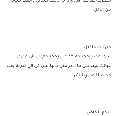
خصرهة صاحت اوووي واني دخلت لساني واخذت شويه
من الاكل
من المستقبل
سما:مكدر احجيلكم هو خلي يحجيلكم لان اني مدري
عبالك ميته حتى ما اذكر شي حاليا بس كل الي اعرفة جنت
مطمئنة مدري ليش
نرجع للحاضر