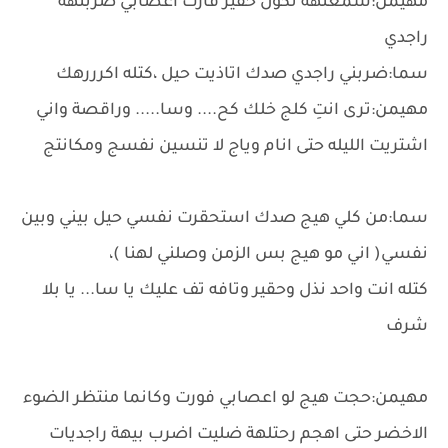
مهيمن:سمعتهة تكول حقير فارت اعصابي ضربتهة
راجدي
سما:ضربني راجدي صدك اتاذيت حيل ،كتله اكرررهك
مهيمن:ترى انتِ كلج خلك كح.... وسا..... وراقصة واني
اشتريت الليله حتى انام وياج لا تنسين نفسج ومكانتج
سما:من كلي هيج صدك استحقرت نفسي حيل بيني وبين
نفسي( اني مو هيج بس الزمن وصلني لهنا )،
كتله انت واحد نذل وحقير وتافه تف عليك يا سا... يا بلا
شرف
مهيمن:حجت هيج لو اعصابي فورت وكانما منتظر الضوء
الاخضر حتى اهجم رحتلهة ضليت اضرب بيهة راجديات