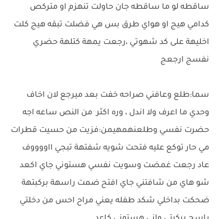
ساقطه لو ما ساقطه جان حاولت تنهزم او متركص
كدامي هيج او هواي طرق بس هي فضلت تبقه هيج كلت
اخليهة على كد شهوتي ،رجعت يمهة كتلهة حضري
نفسج ارجعج
سما:طلع وعافني صراحه خفت بعد ميرجع لان اخاف
وحدي ما اعرف ولا اندل ، وره اكثر من النص ساعه اجه
حضرت نفسي وطلعنهمهيمن:فزيت من حسيت قطرات
مي حار توكع عليه فتحت شويه شفتهة تبجي ااووووف
عاد رجعت غمضت وسويت نفسي هستوني جاي اكعد
شو هاي من شافتني جاي افتح ضمت راسهة بركبتهة
ضحكت بداخلي شكد طفله يعني مراح احس من دخلتي
راسج بركبتي واني هستوني كاعد