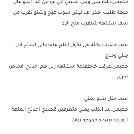
مهيمن:كلت بيني وبين نفسي هي مو من هذا الجو مال
ملهة ظليت افكر الاء ليش سوت هيج وشنو تقرب من
سما سئلتهة شتقرب منج الاء
سما:معرف والله هي تكول اهلج ماتو واني اخذتج لان
جنتي وحدج
مهيمن:عرفت خاطفتهة ،سئلتهة زين هم اخذتج الاماكن
اخرى
سما:مثل شنو يعني
مهيمن:بت الكلب يعني متعرفين قصدي اخذتج الملهة
الغرفة بيهة مجموعه بنات