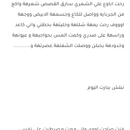
رحت اباوع علي الشمري سارق القصص شعرهة واكع
من الجربايه وواصل للكاع وجسمهة الابيض ووجهة
اوووف رحت يمهة شلتهة وخليتهة بحظني واني كاعد
وراسهة على صدري وكمت المس بحواجبهة و عيونهة
وخدودهة يخبلن ووصلت الشفتهة عصرتهة و............
نبلش ببارت اليوم
فزت صاحت اووي واني معت مصيطرت على نفسي