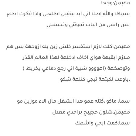
مهيمن:وجعا
سما:لا والله اصلا اني ابد متقبل اطلعني واذا فكرت اطلع
بس راسي من الباب تموتني وتحبسني
مهيمن؛كلت لازم استفسر كلش زين يله ازوجهة بس هم
ملازم ابقيهة هواي اخاف ادخلهة لهذا العالم القذر
وتوصخهة (اهوووو شبية اني رجع دماغي يخربط )
،باوعت لكيتهة تبجي كتلهة شكو
سما: ماكو ،كتله عمو هذا الشغل مال الاء موزين مو
مهيمن:شلون حجيبج براجدي معدل
سما:كمت ابجي واشهك