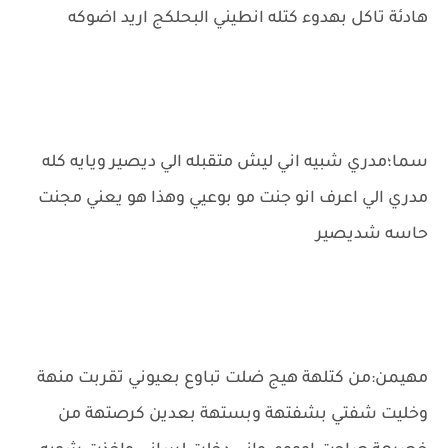
هادئة تاكل بهدوء كتله انطيني البحلكج اريد اضوكه
سما؛مدري شبيه اني ليش متقبله الي ديصير ويايه كله
مدري الي اعرف انو جنت مو بوعيي وهذا هو يعني مجنت
حاسه شديصير
مهيمن:من كتلهة هيج ضلت تباوع بعيوني تقربت منهة
وخليت شفتي بشفتهة وبستهة بعدين كرصتهة من