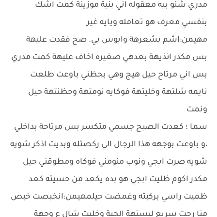
مدري شنو بيه معقوله اني بنية موزينة كمت اشك
بنفسي معرف هو تعامله ويايه غير
مهيمن:اشم بشعرهة وابوس بي. صح فقدت عليهة
بس مكدر ائذيهة بعدهي صغيره اخاف عليهة كمت مدري
بس اني مرتاح حيل هيج وهي بحظني باوعت طلعت
نايمه شلتهة وخليتهة فوكايه نومتهة وحظنتهة حيل
ونمت
سما ؛ كعدت الصبح جسمي متكسر بس مرتاحة بداخلي
،و باوعت بوجهه هذا الرجال الي ركصتله وبديت اذكر شويه
شويه صرت ابجي ونوب منومني فوكاه ومطوقني حيل
مكدر اكوم ظليت ابجي هو بده يكعد من حسيته كعد
ظميت راسي بركبته وغمضت حيلمهيمن:انخبصت خبص
منا رحت سريع لبستهة الجبة وخليت شال ع وجهة