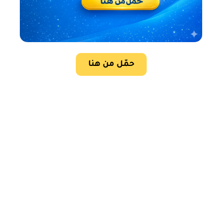
حمّل من هنا