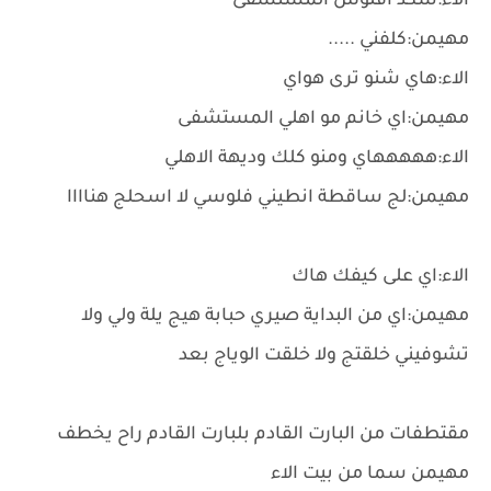
الاء:شكد افلوس المستشفى
مهيمن:كلفني .....
الاء:هاي شنو ترى هواي
مهيمن:اي خانم مو اهلي المستشفى
الاء:هههههاي ومنو كلك وديهة الاهلي
مهيمن:لج ساقطة انطيني فلوسي لا اسحلج هناااا
الاء:اي على كيفك هاك
مهيمن:اي من البداية صيري حبابة هيج يلة ولي ولا
تشوفيني خلقتج ولا خلقت الوياج بعد
مقتطفات من البارت القادم بلبارت القادم راح يخطف
مهيمن سما من بيت الاء