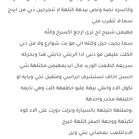
وكاسره نصه ونص بيدهة كتلهة لا تنجرحين ذبي من ايدج
سما:لا تتقرب مني
مهيمن:شبيج لج ترى ارجع اكسرج والله
سما:بجيت حيل وكتله اني مو بت شوارع ولا من ذني
الكلت عليهن مو ذنبي اذا الربتني جابتني هنا وبحركه
سريعه كطعت الوريد مال ايديمهيمن:مكتلهة شي
احسن اخاف تستشرف ابراسي ومتقبل تجي ويايه او
تكول الاء وابتلي بيهة علبو خطفهة كلت وهي نايمه
اخليلهة مخدر واخذهة
،وصلتهة خليتهة بالسيارة ونزلت دورت على الاء كوه
لكيتهة ووجهة اصفر كتلهة خيرج
الاء:لتلعب بعصابي بنتي وين