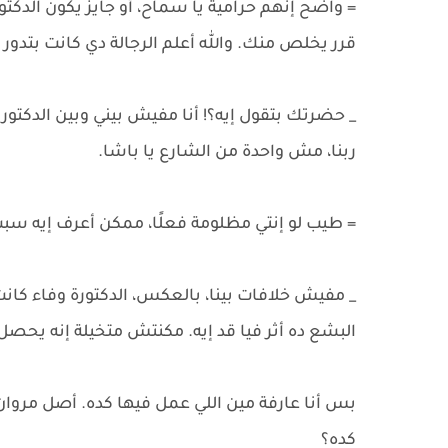
= واضح إنهم حرامية يا سماح، أو جايز يكون الدكت
قرر يخلص منك. والله أعلم الرجالة دي كانت بتدور ع
_ حضرتك بتقول إيه؟! أنا مفيش بيني وبين الدكتور ع
ربنا، مش واحدة من الشارع يا باشا.
= طيب لو إنتي مظلومة فعلًا، ممكن أعرف إيه سبب ا
_ مفيش خلافات بينا، بالعكس، الدكتورة وفاء كان
البشع ده أثر فيا قد إيه. مكنتش متخيلة إنه يحصل
بس أنا عارفة مين اللي عمل فيها كده. أصل مروان
كده؟