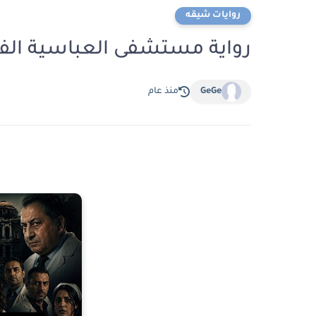
روايات شيقه
رواية مستشفى العباسية الفصل الثالث 3 بق
GeGe
منذ عام