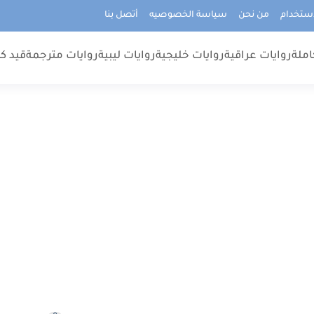
استخدام
من نحن
سياسة الخصوصيه
أتصل بنا
املة
روايات عراقية
روايات خليجية
روايات ليبية
روايات مترجمة
قيد كت