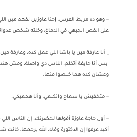
= وهو ده مربط الفرس. إحنا عاوزين نفهم مين اللي
على الفص الجبهي في الدماغ، وخلته شخص عدواني
_ أنا عارفة مين يا باشا اللي عمل كده، وعارفة مين 
بس أنا خايفة أتكلم. الناس دي واصلة، ومش هتسي
وعشان كده هما خلصوا منها.
= متخفيش يا سماح واتكلمي، وأنا هحميكي.
= أول حاجة عاوزة أقولها لحضرتك، إن الناس اللي جم
أكيد عرفوا إن الدكتورة وفاء، الله يرحمها، كانت 