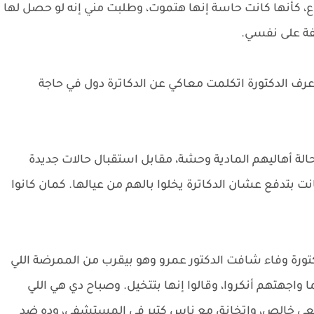
، كأنها كانت حاسة إنها هتموت، وطلبت مني إنه لو حصل لها
فة على نفسي.
أعرف الدكتورة اتكلمت معاكي عن الدكاترة دول في حاجة
وحالة أهاليهم المادية وحشة، مقابل استقبال حالات جديدة
ت بتدفع عشان الدكاترة يخلوا بالهم من عيالها. كمان كانوا
دكتورة وفاء شافت الدكتور عمرو وهو بيقرب من الممرضة اللي
اجهتهم أنكروا، وقالوا إنها بتتخيل. وصباح دي هي اللي
بيعي خالص، واتخانق مع ناس كتير في المستشفى، وده ضد