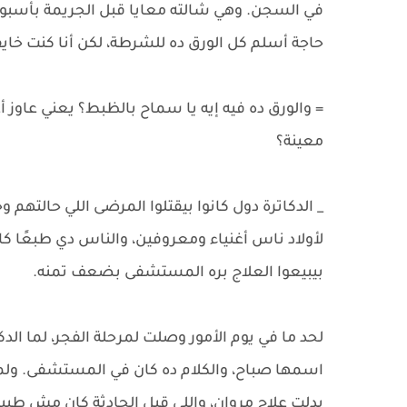
في السجن. وهي شالته معايا قبل الجريمة بأسبوع
حاجة أسلم كل الورق ده للشرطة، لكن أنا كنت خاي
= والورق ده فيه إيه يا سماح بالظبط؟ يعني عاوز 
معينة؟
_ الدكاترة دول كانوا بيقتلوا المرضى اللي حالتهم 
لأولاد ناس أغنياء ومعروفين، والناس دي طبعًا كان
بيبيعوا العلاج بره المستشفى بضعف تمنه.
لحد ما في يوم الأمور وصلت لمرحلة الفجر، لما ال
اسمها صباح، والكلام ده كان في المستشفى. ولما و
بدلت علاج مروان، واللي قبل الحادثة كان مش ط