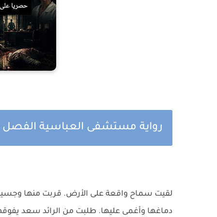
رواية مستشفى العباسية الفصل ال
لقيت سماح واقعة على الأرض. قربت منها وجسيت
دماغها وأغمى عليها. طلبت من الرائد سعد يفوقه