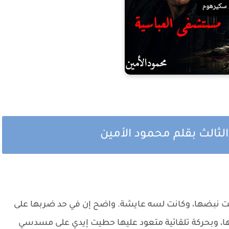
ثالث بقلم محمود الأمين
 نبضها، وكانت لسه عايشة. واضح إن في حد ضربها على
ا، وبحركة تلقائية متعود عليها حطيت إيدي على مسدسي