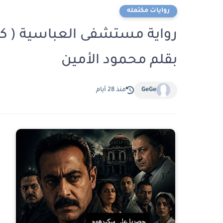
روايات مكتمله
رواية مستشفى العباسية ( كا
بقلم محمود الأمين
GeGe
منذ 28 أيام