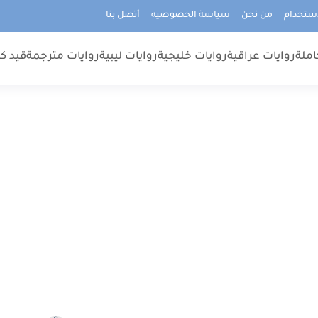
استخدام
من نحن
سياسة الخصوصيه
أتصل بنا
املة
روايات عراقية
روايات خليجية
روايات ليبية
روايات مترجمة
قيد كت