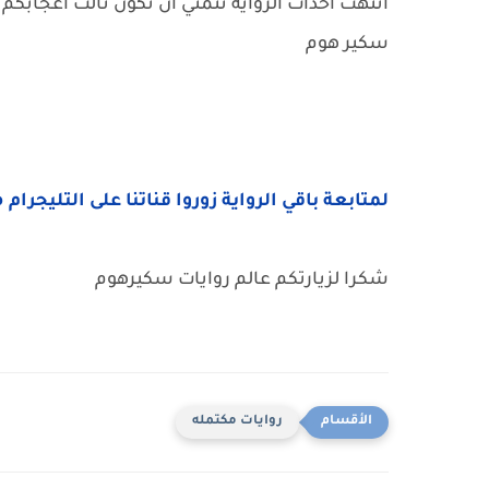
انتهت احداث الرواية نتمني أن تكون نالت اعجابكم 
سكير هوم
لمتابعة باقي الرواية زوروا قناتنا على التليجرام 
شكرا لزيارتكم عالم روايات سكيرهوم
روايات مكتمله