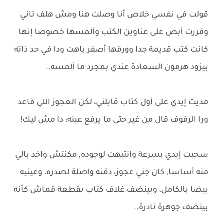
قولت في نفسي خلاص أنا وصلت هنا ومش هلف تاني
وقررت أبص على عناوين الكتب وألمسها خصوصا إنها
كانت كتب قديمة جدا وورقها أصفر باهت ودا في حد ذاته
بيزود هرمون السعادة عندي بمجرد ما ألمسه..
مديت إيدي على أول كتاب قابلني، لكن العجوز اللي قاعد
ورا الرفوف قال من غير حتى ما يرفع عينه: دا مش ليك!
سحبت إيدي بسرعة وانتبهت لوجوده, مكنتش واخد بالي
منه أساسا, كان جني عجوز، دقنه واصلة لصدره، وعينيه
بيضا بالكامل، وبينضف غلاف كتاب بقطعة قماش كأنه
بينضف جوهرة نادرة..