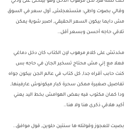
كنت لسه هرد لكن مرهوب اتدخل وهو بينحنى على ودني
وقالي بصوت واطي: متستعجلش, أول سعر في السوق
مش دايما بيكون السعر الحقيقي, اصبر شوية يمكن
تلاقي حاجه أحسن وبسعر أقل..
مخدتش على كلام مرهوب لإن الكتاب كان دخل دماغي
فعلا مع إني مش محتاج تسخير الجان في حاجه بس
كنت حابب أقراه جدا, كل كتاب في عالم الجن بيكون جواه
تفاصيل صغيرة ممكن سحرة كبار ميكونوش عارفينها,
ودا كمان مكتوب فيه بعض الهوامش بخط اليد يعني
أكيد هلاقي ذكرى هنا ولا هنا..
بصيت للعجوز وقولتله ها سنتين حلوين, قول موافق..