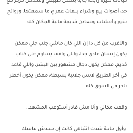
كيانات كتيرة رايحه جايه بشكل طبيعي ومحدش مركز مع
حد، أصوات بيع وشراء بلغات عمري ما سمعتها، وروائح
بخور وأعشاب ومعادن قديمة مالية المكان كله
والأغرب من كل دا إن اللي كان ماشي جنب جني ممكن
يكون إنسان عادي جدا، واللي واقف يساوم على كتاب
قديم، ممكن يكون دجال مشهور بين البشر، واللي قاعد
في آخر الطريق لابس جلابية بسيطة، ممكن يكون أخطر
تاجر في السوق كله
وقفت مكاني وأنا مش قادر أستوعب المشهد..
وأول حاجة شدت انتباهي كانت إن محدش ماسك