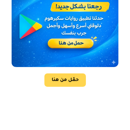
حمّل من هنا