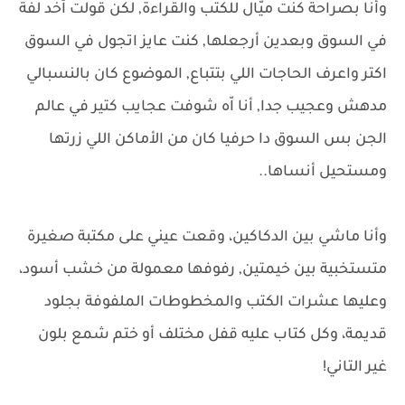
وأنا بصراحة كنت ميّال للكتب والقراءة, لكن قولت اّخد لفة
في السوق وبعدين أرجعلها, كنت عايز اتجول في السوق
اكتر واعرف الحاجات اللي بتتباع, الموضوع كان بالنسبالي
مدهش وعجيب جدا, أنا اّه شوفت عجايب كتير في عالم
الجن بس السوق دا حرفيا كان من الأماكن اللي زرتها
ومستحيل أنساها..
وأنا ماشي بين الدكاكين، وقعت عيني على مكتبة صغيرة
متستخبية بين خيمتين, رفوفها معمولة من خشب أسود،
وعليها عشرات الكتب والمخطوطات الملفوفة بجلود
قديمة، وكل كتاب عليه قفل مختلف أو ختم شمع بلون
غير التاني!