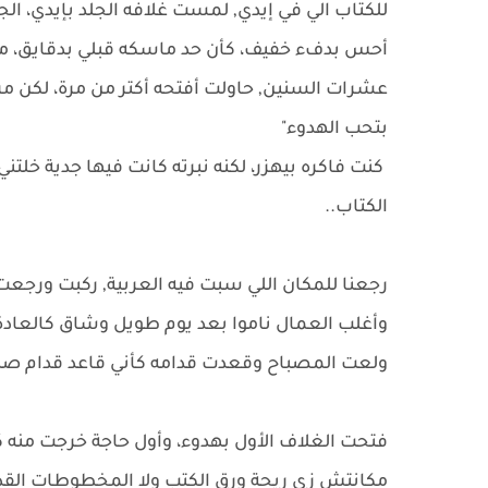
للكتاب الي في إيدي, لمست غلافه الجلد بإيدي، 
أحس بدفء خفيف، كأن حد ماسكه قبلي بدقايق، مع إن
عشرات السنين, حاولت أفتحه أكتر من مرة، لكن مر
بتحب الهدوء"
كنت فاكره بيهزر، لكنه نبرته كانت فيها جدية خلتن
الكتاب..
رجعنا للمكان اللي سبت فيه العربية, ركبت ورجعت
وأغلب العمال ناموا بعد يوم طويل وشاق كالعادة,
ولعت المصباح وقعدت قدامه كأني قاعد قدام صند
فتحت الغلاف الأول بهدوء، وأول حاجة خرجت منه ك
مكانتش زي ريحة ورق الكتب ولا المخطوطات القد