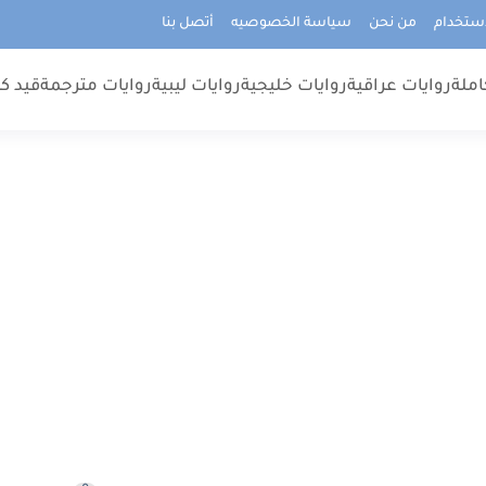
استخدام
من نحن
سياسة الخصوصيه
أتصل بنا
املة
روايات عراقية
روايات خليجية
روايات ليبية
روايات مترجمة
قيد كت