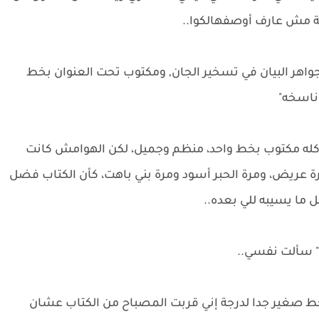
نية مش عارف أوصفهالكوا..
اهر البيان في تسخير الجان, ومكتوب تحت العنوان بخط
 ناسخه"
 كله مكتوب بخط واحد، منظم وجميل، لكن الهوامش كانت
ة عريض، ومرة الحبر أسود ومرة بني باهت، كأن الكتاب فضل
 ما يسيبه للي بعده..
؟" سألت نفسي..
ط صغير جدا لدرجة إني قربت المصباح من الكتاب عشان