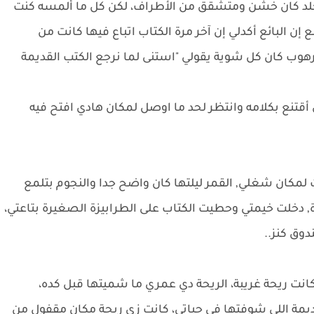
الجلد كان خشن ومتشقق من الأطراف، لكن كل ما ألمسه كنت
 البائع أكدلي إن آخر مرة الكتاب اتباع فيها كانت من
هوب كان كل شوية يقولي "استنى لما نرجع الكتب القديمة
ي أقتنع بكلامه وانتظر لحد ما اوصل لمكان هادي افتح فيه
 لمكان شغلي, القمر ليلتها كان واضح جدا والنجوم بتلمع
 دخلت خيمتي وحطيت الكتاب على الطرابيزة الصغيرة بتاعتي،
وق كنز..
انت ريحة غريبة، الريحة دي عمري ما شميتها قبل كده،
يمة اللي شوفتها في حياتي، كانت زي ريحة مكان مقفول من