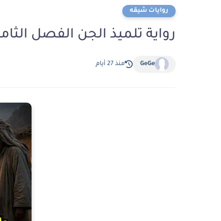
روايات شيقه
رواية تلميذ الجن الفصل الثامن والخمسون 
GeGe
منذ 27 أيام