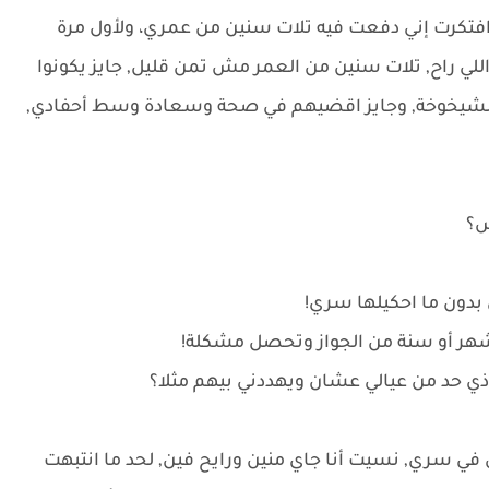
تكرت إني دفعت فيه تلات سنين من عمري، ولأول مرة
للي راح, تلات سنين من العمر مش تمن قليل, جايز يكونوا
الشيخوخة, وجايز اقضيهم في صحة وسعادة وسط أحفادي,
ش؟
ي بدون ما احكيلها سري!
 شهر أو سنة من الجواز وتحصل مشكلة!
ذي حد من عيالي عشان ويهددني بيهم مثلا؟
 في سري, نسيت أنا جاي منين ورايح فين, لحد ما انتبهت