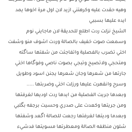
وهيه حقدت عليه وكرهتني ازيد لان اول مرة اخوها يمد
ايده عليها بسببي
الشيخ نزلت ردت اطلع للحديقة لان ماجايني نوم
وسمعت صوت خفيف بالصالة وردت اشوف منو وشفت
اختي تضرب بالفصلية واتفاجئت من شفتها ساگته
ومتحجي ولاتصيح وتبجي بصوت ناصي وفوگاها اختي
جارتها من شعرها وجان شعرها يجنن اسود وطويل
وسرح وانقهرت عليها ورزلت اختي وضربتها .....
وبعدها جريت الفصلية من ايدها ردت اوديها لغرفتها
ومن جريتها وكعدت على صدري وحسيت برجفه بگلبي
وبعدما وديتها لغرفتها رجعت للصالة اگعد وشفتها
شلون منظفه الصالة ومعطرتها مسويتها فدشيء