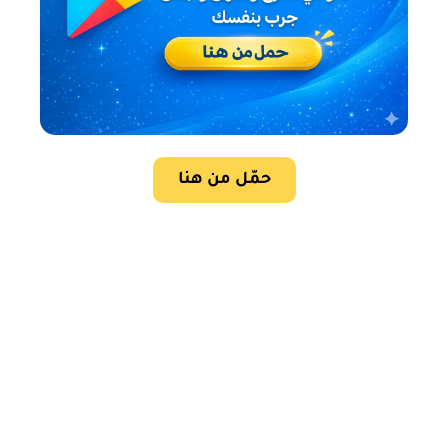
حمّل من هنا