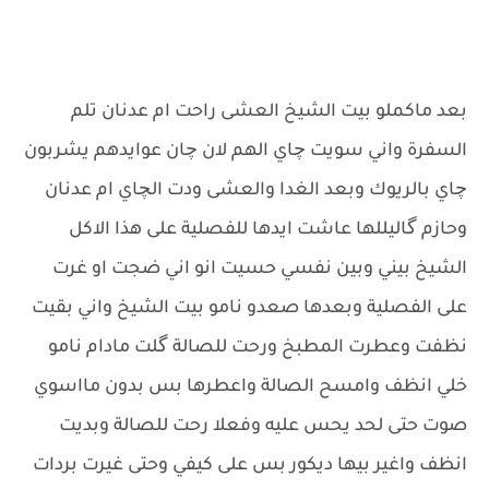
بعد ماكملو بيت الشيخ العشى راحت ام عدنان تلم
السفرة واني سويت چاي الهم لان چان عوايدهم يشربون
چاي بالريوك وبعد الغدا والعشى ودت الچاي ام عدنان
وحازم گاليللها عاشت ايدها للفصلية على هذا الاكل
الشيخ بيني وبين نفسي حسيت انو اني ضجت او غرت
على الفصلية وبعدها صعدو نامو بيت الشيخ واني بقيت
نظفت وعطرت المطبخ ورحت للصالة گلت مادام نامو
خلي انظف وامسح الصالة واعطرها بس بدون مااسوي
صوت حتى لحد يحس عليه وفعلا رحت للصالة وبديت
انظف واغير بيها ديكور بس على كيفي وحتى غيرت بردات