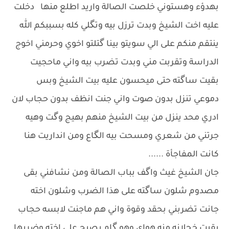
بهدؤء وهستوني خلصت الصالة واريد اطلع منها دخلت
عليه اخت الشيخ وبدت ترزل بيه وتگلي كله بسببكم الله
ينتقم منكم على الي سويتو بينا گتلتو اخوي وحرمني اخوج
الدراسة وتقربت مني وبدت تضرب بيه واني ماحجيت
بقيت ساگته حتى ميحسون عليه بيت الشيخ وبس
دموعي تنزل بدون صوت واني جنت انظف بدون حجاب لان
ادري محد ينزل من بيت الشيخ منهم بهيج وگت وهيه
جرتني من شعري ومسحت بيه الگاع ومن انداريت هنا
كانت المفاجأة ......
جان الشيخ غيث واگف بباب الصالة ومن نشافني بقى
مصدوم شلون ساگته على هذا الضرب وشلون اخته
جانت تضربني بحقد وقوة واني هم ماجنت لابسه حجاب
بقيت خجلانه منه هواي وهو گام يصيح على اخته وضربها